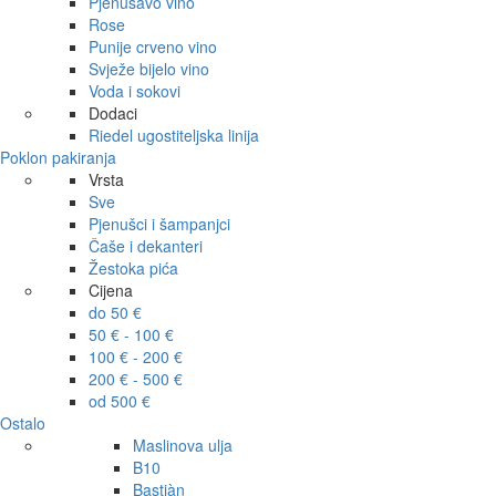
Pjenušavo vino
Rose
Punije crveno vino
Svježe bijelo vino
Voda i sokovi
Dodaci
Riedel ugostiteljska linija
Poklon pakiranja
Vrsta
Sve
Pjenušci i šampanjci
Čaše i dekanteri
Žestoka pića
Cijena
do 50 €
50 € - 100 €
100 € - 200 €
200 € - 500 €
od 500 €
Ostalo
Maslinova ulja
B10
Bastiàn