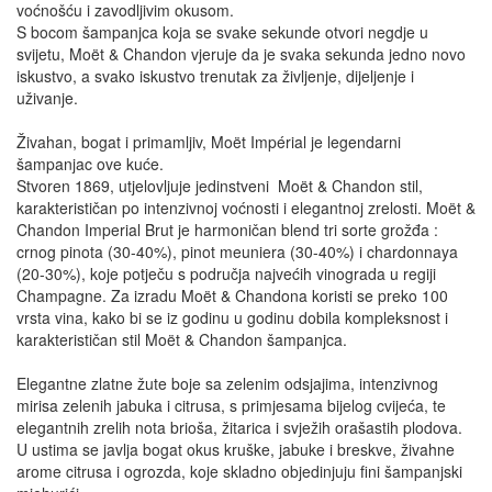
voćnošću i zavodljivim okusom.
S bocom šampanjca koja se svake sekunde otvori negdje u
svijetu, Moët & Chandon vjeruje da je svaka sekunda jedno novo
iskustvo, a svako iskustvo trenutak za življenje, dijeljenje i
uživanje.
Živahan, bogat i primamljiv, Moët Impérial je legendarni
šampanjac ove kuće.
Stvoren 1869, utjelovljuje jedinstveni Moët & Chandon stil,
karakterističan po intenzivnoj voćnosti i elegantnoj zrelosti. Moët &
Chandon Imperial Brut je harmoničan blend tri sorte grožđa :
crnog pinota (30-40%), pinot meuniera (30-40%) i chardonnaya
(20-30%), koje potječu s područja najvećih vinograda u regiji
Champagne. Za izradu Moët & Chandona koristi se preko 100
vrsta vina, kako bi se iz godinu u godinu dobila kompleksnost i
karakterističan stil Moët & Chandon šampanjca.
Elegantne zlatne žute boje sa zelenim odsjajima, intenzivnog
mirisa zelenih jabuka i citrusa, s primjesama bijelog cvijeća, te
elegantnih zrelih nota brioša, žitarica i svježih orašastih plodova.
U ustima se javlja bogat okus kruške, jabuke i breskve, živahne
arome citrusa i ogrozda, koje skladno objedinjuju fini šampanjski