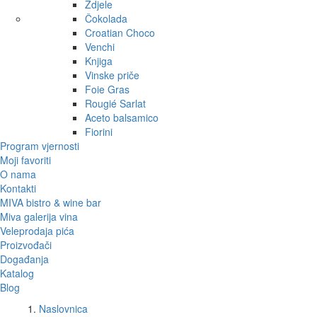
Zdjele
Čokolada
Croatian Choco
Venchi
Knjiga
Vinske priče
Foie Gras
Rougié Sarlat
Aceto balsamico
Fiorini
Program vjernosti
Moji favoriti
O nama
Kontakti
MIVA bistro & wine bar
Miva galerija vina
Veleprodaja pića
Proizvođači
Događanja
Katalog
Blog
Naslovnica