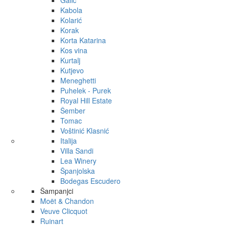
Galić
Kabola
Kolarić
Korak
Korta Katarina
Kos vina
Kurtalj
Kutjevo
Meneghetti
Puhelek - Purek
Royal Hill Estate
Šember
Tomac
Voštinić Klasnić
Italija
Villa Sandi
Lea Winery
Španjolska
Bodegas Escudero
Šampanjci
Moët & Chandon
Veuve Clicquot
Ruinart