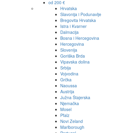
od 200 €
Hrvatska
Slavonija i Podunavlje
Bregovita Hrvatska
Istra i Kvarner
Dalmacija
Bosna i Hercegovina
Hercegovina
Slovenija
Goriška Brda
Vipavska dolina
Srbija
Vojvodina
Grčka
Naoussa
Austrija
Južna Štajerska
Njemačka
Mosel
Pfalz
Novi Zeland
Marlborough