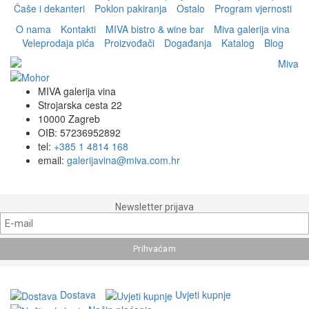
Čaše i dekanteri
Poklon pakiranja
Ostalo
Program vjernosti
O nama
Kontakti
MIVA bistro & wine bar
Miva galerija vina
Veleprodaja pića
Proizvođači
Događanja
Katalog
Blog
MIVA galerija vina
Strojarska cesta 22
10000 Zagreb
OIB: 57236952892
tel:
+385 1 4814 168
email:
galerijavina@miva.com.hr
Newsletter prijava
Dostava
Uvjeti kupnje