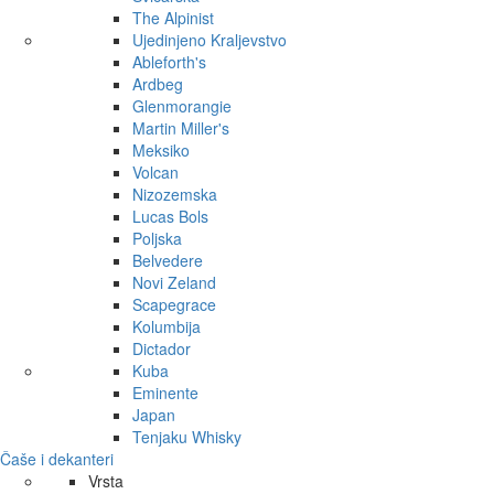
The Alpinist
Ujedinjeno Kraljevstvo
Ableforth's
Ardbeg
Glenmorangie
Martin Miller's
Meksiko
Volcan
Nizozemska
Lucas Bols
Poljska
Belvedere
Novi Zeland
Scapegrace
Kolumbija
Dictador
Kuba
Eminente
Japan
Tenjaku Whisky
Čaše i dekanteri
Vrsta