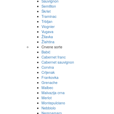
Sauvignon
Semillion
Škrlet
Traminac
Trbljan
Viognier
Vugava
Žilavka
Žlahtina
Crvene sorte
Babić
Cabernet franc
Cabernet sauvignon
Corvina
Crljenak
Frankovka
Grenache
Malbec
Malvazija crna
Merlot
Montepulciano
Nebbiolo
Negroamaro