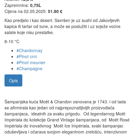
Zapremnina:
0,75L
Cijena na 02.05.2025:
51.80 €
Kao predjelo i kao desert. Savršen je uz sushi od Jakovljevih
kapica ili tartar od tune, a može se poslužiti i uz svježe voćne
salate koje nisu preslatke.
8-10 °C
#Chardonnay
#Pinot crni
#Pinot meunier
#Champagne
Opis
Šampanjska kuća Moët & Chandon osnovana je 1743. i od tada
se afirmirala kao jedan od najprepoznatljivijih proizvođača
šampanjaca, idealnih za svaku prigodu. Od legendarnog Moët
Impériala do kolekcije Grand Vintage šampanjaca, od Moët Rosé
Impériala do inovativnog Moët Ice Impériala, svaki šampanjac
oduševljava i očarava svojom elegantnom zrelošću, intenzivnom