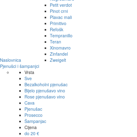
Petit verdot
Pinot crni
Plavac mali
Primitivo
Refošk
Tempranillo
Teran
Xinomavro
Zinfandel
Naslovnica
Zweigelt
Pjenušci i šampanjci
Vrsta
Sve
Bezalkoholni pjenušac
Bijelo pjenušavo vino
Rose pjenušavo vino
Cava
Pjenušac
Prosecco
Šampanjac
Cijena
do 20 €