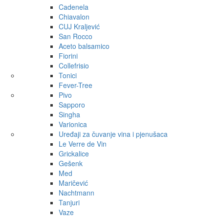
Cadenela
Chiavalon
CUJ Kraljević
San Rocco
Aceto balsamico
Fiorini
Collefrisio
Tonici
Fever-Tree
Pivo
Sapporo
Singha
Varionica
Uređaji za čuvanje vina i pjenušaca
Le Verre de Vin
Grickalice
Gešenk
Med
Maričević
Nachtmann
Tanjuri
Vaze