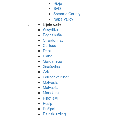
Rioja
SAD
Sonoma County
Napa Valley
Bijele sorte
Assyritko
Bogdanuša
Chardonnay
Cortese
Debit
Fiano
Garganega
Graševina
Grk
Grüner veltliner
Malvasia
Malvazija
Maraština
Pinot sivi
Pošip
Pušipel
Rajnski rizling