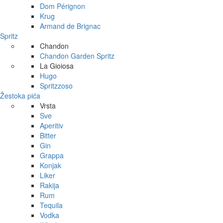
Dom Pérignon
Krug
Armand de Brignac
Spritz
Chandon
Chandon Garden Spritz
La Gioiosa
Hugo
Spritzzoso
Žestoka pića
Vrsta
Sve
Aperitiv
Bitter
Gin
Grappa
Konjak
Liker
Rakija
Rum
Tequila
Vodka