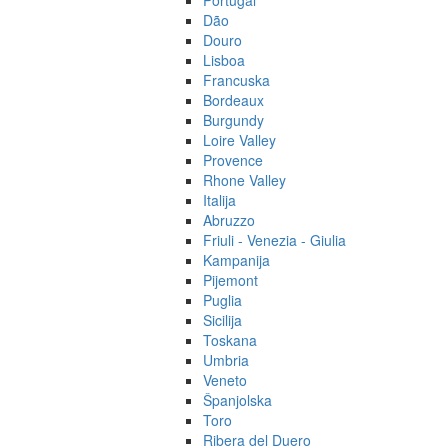
Portugal
Dão
Douro
Lisboa
Francuska
Bordeaux
Burgundy
Loire Valley
Provence
Rhone Valley
Italija
Abruzzo
Friuli - Venezia - Giulia
Kampanija
Pijemont
Puglia
Sicilija
Toskana
Umbria
Veneto
Španjolska
Toro
Ribera del Duero