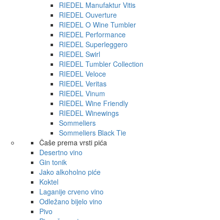
RIEDEL Manufaktur Vitis
RIEDEL Ouverture
RIEDEL O Wine Tumbler
RIEDEL Performance
RIEDEL Superleggero
RIEDEL Swirl
RIEDEL Tumbler Collection
RIEDEL Veloce
RIEDEL Veritas
RIEDEL Vinum
RIEDEL Wine Friendly
RIEDEL Winewings
Sommeliers
Sommeliers Black Tie
Čaše prema vrsti pića
Desertno vino
Gin tonik
Jako alkoholno piće
Koktel
Laganije crveno vino
Odležano bijelo vino
Pivo