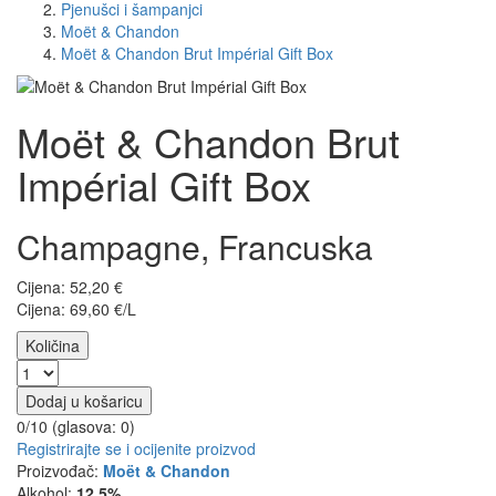
Pjenušci i šampanjci
Moët & Chandon
Moët & Chandon Brut Impérial Gift Box
Moët & Chandon Brut
Impérial Gift Box
Champagne, Francuska
Cijena:
52,20
€
Cijena: 69,60 €/L
Količina
Dodaj u košaricu
0/10 (glasova:
0
)
Registrirajte se i ocijenite proizvod
Proizvođač:
Moët & Chandon
Alkohol:
12,5%