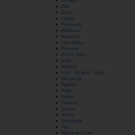
Portugal
Dão
Douro
Lisboa
Francuska
Bordeaux
Burgundy
Loire Valley
Provence
Rhone Valley
Italija
Abruzzo
Friuli - Venezia - Giulia
Kampanija
Pijemont
Puglia
Sicilija
Toskana
Umbria
Veneto
Španjolska
Toro
Ribera del Duero