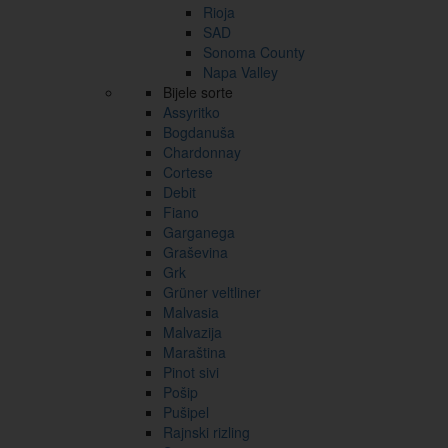
Rioja
SAD
Sonoma County
Napa Valley
Bijele sorte
Assyritko
Bogdanuša
Chardonnay
Cortese
Debit
Fiano
Garganega
Graševina
Grk
Grüner veltliner
Malvasia
Malvazija
Maraština
Pinot sivi
Pošip
Pušipel
Rajnski rizling