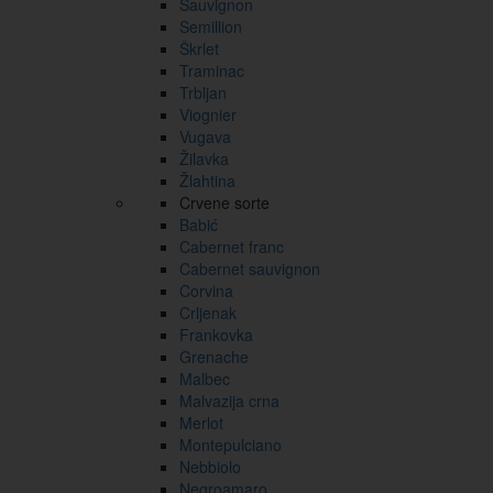
Sauvignon
Semillion
Škrlet
Traminac
Trbljan
Viognier
Vugava
Žilavka
Žlahtina
Crvene sorte
Babić
Cabernet franc
Cabernet sauvignon
Corvina
Crljenak
Frankovka
Grenache
Malbec
Malvazija crna
Merlot
Montepulciano
Nebbiolo
Negroamaro