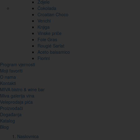
Zdjele
Čokolada
Croatian Choco
Venchi
Knjiga
Vinske priče
Foie Gras
Rougié Sarlat
Aceto balsamico
Fiorini
Program vjernosti
Moji favoriti
O nama
Kontakti
MIVA bistro & wine bar
Miva galerija vina
Veleprodaja pića
Proizvođači
Događanja
Katalog
Blog
Naslovnica