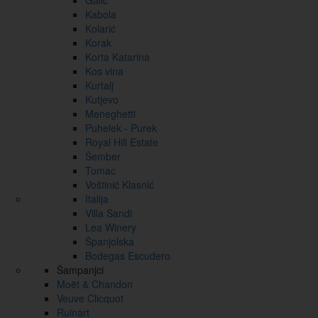
Galić
Kabola
Kolarić
Korak
Korta Katarina
Kos vina
Kurtalj
Kutjevo
Meneghetti
Puhelek - Purek
Royal Hill Estate
Šember
Tomac
Voštinić Klasnić
Italija
Villa Sandi
Lea Winery
Španjolska
Bodegas Escudero
Šampanjci
Moët & Chandon
Veuve Clicquot
Ruinart