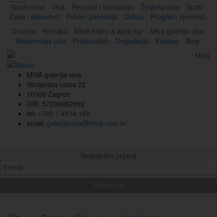
Naslovnica
Vina
Pjenušci i šampanjci
Žestoka pića
Spritz
Čaše i dekanteri
Poklon pakiranja
Ostalo
Program vjernosti
O nama
Kontakti
MIVA bistro & wine bar
Miva galerija vina
Veleprodaja pića
Proizvođači
Događanja
Katalog
Blog
MIVA galerija vina
Strojarska cesta 22
10000 Zagreb
OIB: 57236952892
tel:
+385 1 4814 168
email:
galerijavina@miva.com.hr
Newsletter prijava