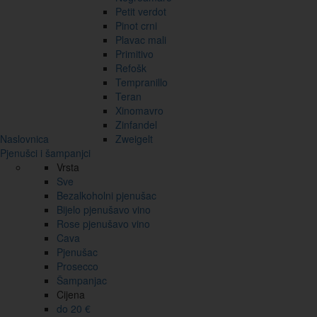
Petit verdot
Pinot crni
Plavac mali
Primitivo
Refošk
Tempranillo
Teran
Xinomavro
Zinfandel
Naslovnica
Zweigelt
Pjenušci i šampanjci
Vrsta
Sve
Bezalkoholni pjenušac
Bijelo pjenušavo vino
Rose pjenušavo vino
Cava
Pjenušac
Prosecco
Šampanjac
Cijena
do 20 €