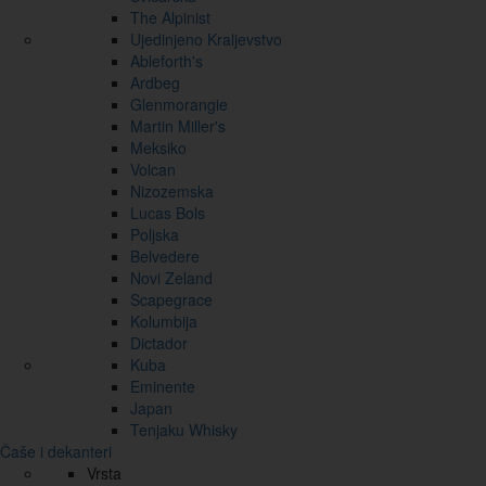
The Alpinist
Ujedinjeno Kraljevstvo
Ableforth's
Ardbeg
Glenmorangie
Martin Miller's
Meksiko
Volcan
Nizozemska
Lucas Bols
Poljska
Belvedere
Novi Zeland
Scapegrace
Kolumbija
Dictador
Kuba
Eminente
Japan
Tenjaku Whisky
Čaše i dekanteri
Vrsta