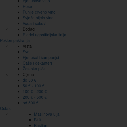
Pjenušavo vino
Rose
Punije crveno vino
Svježe bijelo vino
Voda i sokovi
Dodaci
Riedel ugostiteljska linija
Poklon pakiranja
Vrsta
Sve
Pjenušci i šampanjci
Čaše i dekanteri
Žestoka pića
Cijena
do 50 €
50 € - 100 €
100 € - 200 €
200 € - 500 €
od 500 €
Ostalo
Maslinova ulja
B10
Bastiàn