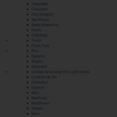
Cadenela
Chiavalon
CUJ Kraljević
San Rocco
Aceto balsamico
Fiorini
Collefrisio
Tonici
Fever-Tree
Pivo
Sapporo
Singha
Varionica
Uređaji za čuvanje vina i pjenušaca
Le Verre de Vin
Grickalice
Gešenk
Med
Maričević
Nachtmann
Tanjuri
Vaze