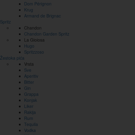
Dom Pérignon
Krug
Armand de Brignac
Spritz
Chandon
Chandon Garden Spritz
La Gioiosa
Hugo
Spritzzoso
Žestoka pića
Vrsta
Sve
Aperitiv
Bitter
Gin
Grappa
Konjak
Liker
Rakija
Rum
Tequila
Vodka