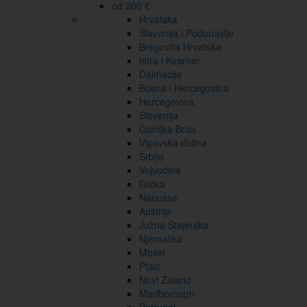
od 200 €
Hrvatska
Slavonija i Podunavlje
Bregovita Hrvatska
Istra i Kvarner
Dalmacija
Bosna i Hercegovina
Hercegovina
Slovenija
Goriška Brda
Vipavska dolina
Srbija
Vojvodina
Grčka
Naoussa
Austrija
Južna Štajerska
Njemačka
Mosel
Pfalz
Novi Zeland
Marlborough