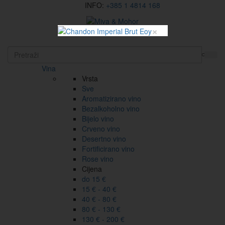
INFO:
+385 1 4814 168
×
EN
Vina
Vrsta
Sve
Aromatizirano vino
Bezalkoholno vino
Bijelo vino
Crveno vino
Desertno vino
Fortificirano vino
Rose vino
Cijena
do 15 €
15 € - 40 €
40 € - 80 €
80 € - 130 €
130 € - 200 €