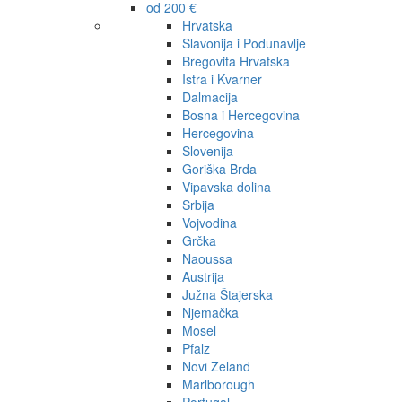
od 200 €
Hrvatska
Slavonija i Podunavlje
Bregovita Hrvatska
Istra i Kvarner
Dalmacija
Bosna i Hercegovina
Hercegovina
Slovenija
Goriška Brda
Vipavska dolina
Srbija
Vojvodina
Grčka
Naoussa
Austrija
Južna Štajerska
Njemačka
Mosel
Pfalz
Novi Zeland
Marlborough