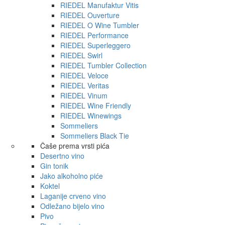
RIEDEL Manufaktur Vitis
RIEDEL Ouverture
RIEDEL O Wine Tumbler
RIEDEL Performance
RIEDEL Superleggero
RIEDEL Swirl
RIEDEL Tumbler Collection
RIEDEL Veloce
RIEDEL Veritas
RIEDEL Vinum
RIEDEL Wine Friendly
RIEDEL Winewings
Sommeliers
Sommeliers Black Tie
Čaše prema vrsti pića
Desertno vino
Gin tonik
Jako alkoholno piće
Koktel
Laganije crveno vino
Odležano bijelo vino
Pivo