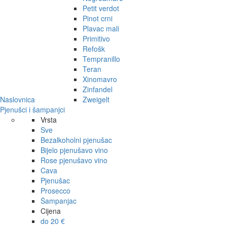
Petit verdot
Pinot crni
Plavac mali
Primitivo
Refošk
Tempranillo
Teran
Xinomavro
Zinfandel
Naslovnica
Zweigelt
Pjenušci i šampanjci
Vrsta
Sve
Bezalkoholni pjenušac
Bijelo pjenušavo vino
Rose pjenušavo vino
Cava
Pjenušac
Prosecco
Šampanjac
Cijena
do 20 €