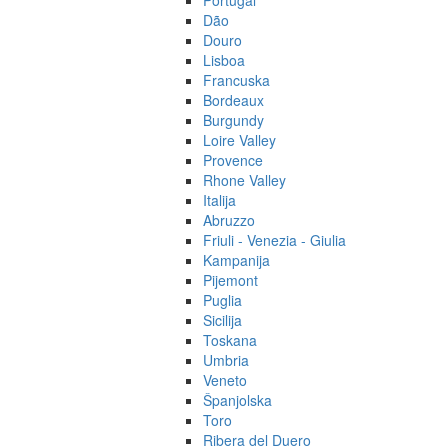
Portugal
Dão
Douro
Lisboa
Francuska
Bordeaux
Burgundy
Loire Valley
Provence
Rhone Valley
Italija
Abruzzo
Friuli - Venezia - Giulia
Kampanija
Pijemont
Puglia
Sicilija
Toskana
Umbria
Veneto
Španjolska
Toro
Ribera del Duero