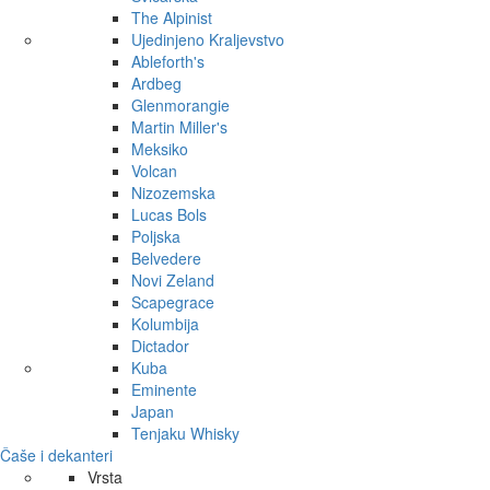
The Alpinist
Ujedinjeno Kraljevstvo
Ableforth's
Ardbeg
Glenmorangie
Martin Miller's
Meksiko
Volcan
Nizozemska
Lucas Bols
Poljska
Belvedere
Novi Zeland
Scapegrace
Kolumbija
Dictador
Kuba
Eminente
Japan
Tenjaku Whisky
Čaše i dekanteri
Vrsta