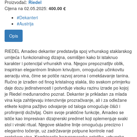
Proizvođač:
Riedel
Cijena na 02.05.2025:
400.00 €
#Dekanteri
#Austrija
Opis
RIEDEL Amadeo dekanter predstavlja spoj vrhunskog staklarskog
umijeća i funkcionalnog dizajna, osmišljen kako bi istaknuo
karakter i potencijal vrhunskih vina. Njegov prepoznatljiv oblik,
inspiriran elegantnom lirskom krivuljom, omogućuje učinkovitu
aeraciju vina, čime se potiče razvoj aroma i omekšavanje tanina.
Ručno je izrađen od finog kristalnog stakla, što svakom primjerku
daje dozu jedinstvenosti i potvrđuje visoku razinu izrade po kojoj
je Riedel međunarodno poznat. Dekanter je prikladan za mlada
vina koja zahtijevaju intenzivnije prozračivanje, ali i za odležane
etikete kojima pažljivo odvajanje od taloga omogućuje čišći i
profinjeniji doživljaj. Osim svoje praktične funkcije, Amadeo se
ističe kao impresivan dizajnerski predmet koji oplemenjuje svaki
stol i vinski ritual. Njegove skladne linije omogućuju precizno i
elegantno točenje, uz zadržavanje potpune kontrole nad
protokom vina. Kombinacija bezvremenske estetike, vrhunske