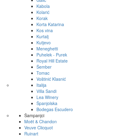
Galić
Kabola
Kolarić
Korak
Korta Katarina
Kos vina
Kurtalj
Kutjevo
Meneghetti
Puhelek - Purek
Royal Hill Estate
Šember
Tomac
Voštinić Klasnić
Italija
Villa Sandi
Lea Winery
Španjolska
Bodegas Escudero
Šampanjci
Moët & Chandon
Veuve Clicquot
Ruinart