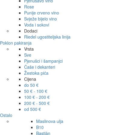
Pjenušavo vino
Rose
Punije crveno vino
Svježe bijelo vino
Voda i sokovi
Dodaci
Riedel ugostiteljska linija
Poklon pakiranja
Vrsta
Sve
Pjenušci i šampanjci
Čaše i dekanteri
Žestoka pića
Cijena
do 50 €
50 € - 100 €
100 € - 200 €
200 € - 500 €
od 500 €
Ostalo
Maslinova ulja
B10
Bastiàn