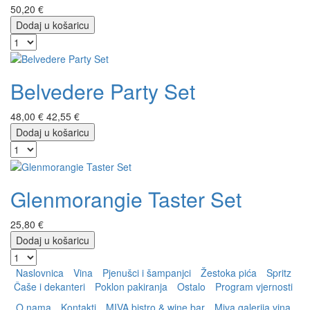
50,20 €
Dodaj u košaricu
Belvedere Party Set
48,00 €
42,55 €
Dodaj u košaricu
Glenmorangie Taster Set
25,80 €
Dodaj u košaricu
Naslovnica
Vina
Pjenušci i šampanjci
Žestoka pića
Spritz
Čaše i dekanteri
Poklon pakiranja
Ostalo
Program vjernosti
O nama
Kontakti
MIVA bistro & wine bar
Miva galerija vina