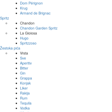
Dom Pérignon
Krug
Armand de Brignac
Spritz
Chandon
Chandon Garden Spritz
La Gioiosa
Hugo
Spritzzoso
Žestoka pića
Vrsta
Sve
Aperitiv
Bitter
Gin
Grappa
Konjak
Liker
Rakija
Rum
Tequila
Vodka