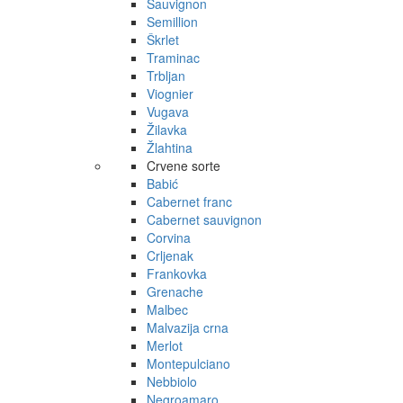
Sauvignon
Semillion
Škrlet
Traminac
Trbljan
Viognier
Vugava
Žilavka
Žlahtina
Crvene sorte
Babić
Cabernet franc
Cabernet sauvignon
Corvina
Crljenak
Frankovka
Grenache
Malbec
Malvazija crna
Merlot
Montepulciano
Nebbiolo
Negroamaro