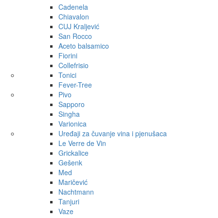
Cadenela
Chiavalon
CUJ Kraljević
San Rocco
Aceto balsamico
Fiorini
Collefrisio
Tonici
Fever-Tree
Pivo
Sapporo
Singha
Varionica
Uređaji za čuvanje vina i pjenušaca
Le Verre de Vin
Grickalice
Gešenk
Med
Maričević
Nachtmann
Tanjuri
Vaze