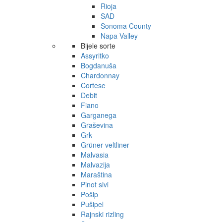
Rioja
SAD
Sonoma County
Napa Valley
Bijele sorte
Assyritko
Bogdanuša
Chardonnay
Cortese
Debit
Fiano
Garganega
Graševina
Grk
Grüner veltliner
Malvasia
Malvazija
Maraština
Pinot sivi
Pošip
Pušipel
Rajnski rizling