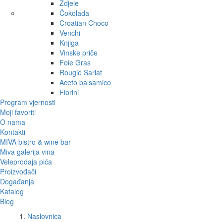
Zdjele
Čokolada
Croatian Choco
Venchi
Knjiga
Vinske priče
Foie Gras
Rougié Sarlat
Aceto balsamico
Fiorini
Program vjernosti
Moji favoriti
O nama
Kontakti
MIVA bistro & wine bar
Miva galerija vina
Veleprodaja pića
Proizvođači
Događanja
Katalog
Blog
Naslovnica