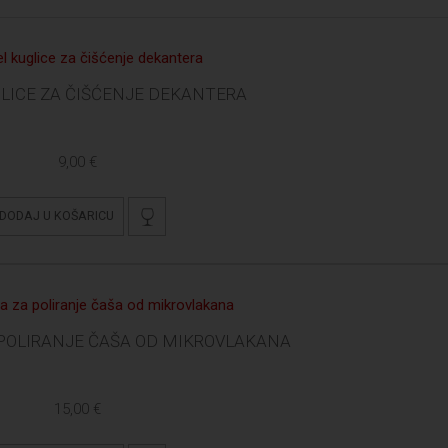
GLICE ZA ČIŠĆENJE DEKANTERA
9,00 €
DODAJ U KOŠARICU
 POLIRANJE ČAŠA OD MIKROVLAKANA
15,00 €