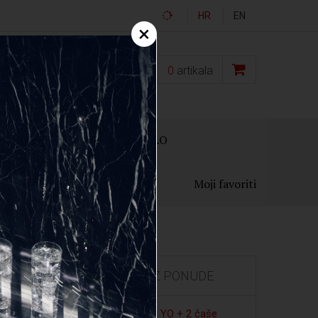
HR
EN
×
0,00
€
0
artikala
OKLON PAKIRANJA
OSTALO
Moji favoriti
IZDVOJENO IZ PONUDE