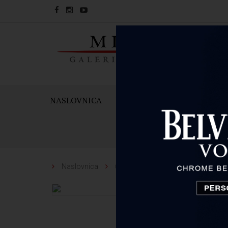
NASLOVNICA
VINA
PJENUŠCI I ŠAMPAN
Naslovnica
Čaše i dekanteri
Riedel
Rie