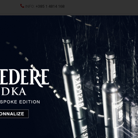
INFO:
+385 1 4814 168
JCI
SPRITZ
ŽESTOKA PIĆA
ČAŠE I DEKANTERI
P
del Sommeliers Sherry
Riedel Sommeliers Sherry
Austrija
89,00
€
Cijena: