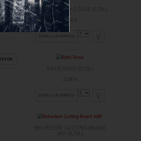
ARDBEG 10 YO + 2 ČAŠE (0,70L)
61,50 €
DODAJ U KOŠARICU
OIZVOD
BATIČ ROSÉ (0,75L)
22,80 €
DODAJ U KOŠARICU
BELVEDERE CUTTING BOARD
VAP (0,70L)