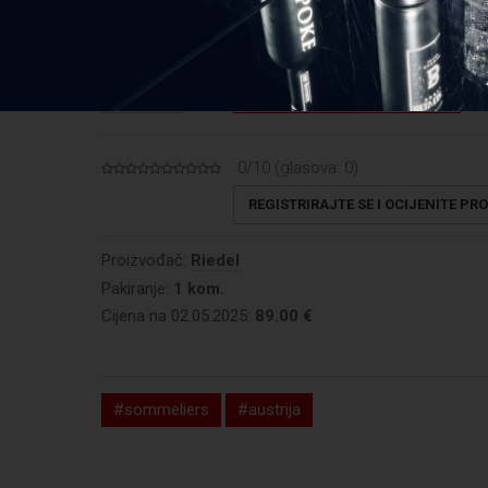
DODAJ U KOŠARICU
KOLIČINA
0/10 (glasova:
0
)
REGISTRIRAJTE SE I OCIJENITE PR
Proizvođač:
Riedel
Pakiranje:
1 kom.
Cijena na 02.05.2025:
89.00 €
#sommeliers
#austrija