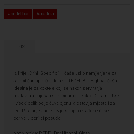
#riedel bar
#austrija
OPIS
Iz linije „Drink Specific“ – čaše usko namijenjene za
specifičan tip pića, dolazi i RIEDEL Bar Highball čaša.
Idealna je za koktele koji se nakon serviranja
nastavljaju miješati slamčicama ili koktel-žlicama. Uski
i visoki oblik bolje čuva pjenu, a ostavlja mjesta i za
led. Pakiranje sadrži dvije strojno izrađene čaše
perive u perilici posuđa.
Naziv artikla: RIEDEL Bar Highball Glass