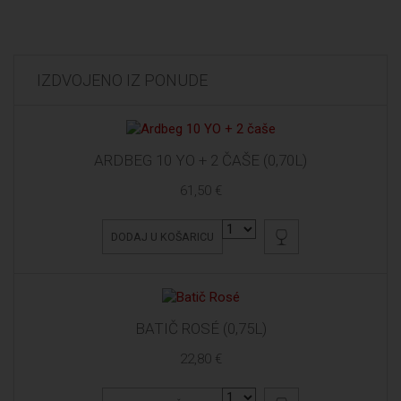
IZDVOJENO IZ PONUDE
ARDBEG 10 YO + 2 ČAŠE (0,70L)
61,50 €
DODAJ U KOŠARICU
BATIČ ROSÉ (0,75L)
22,80 €