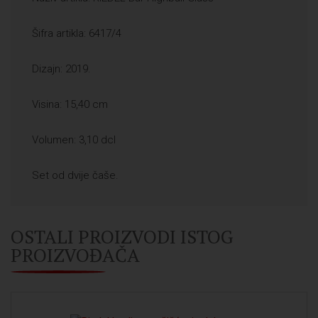
Šifra artikla: 6417/4
Dizajn: 2019.
Visina: 15,40 cm
Volumen: 3,10 dcl
Set od dvije čaše.
OSTALI PROIZVODI ISTOG
PROIZVOĐAČA