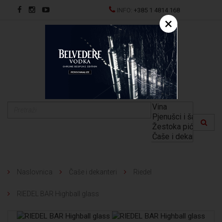
INFO:
+385 1 4814 168
×
EN
Naslovnica
Čaše i dekanteri
Riedel
RIEDEL BAR Highball glass