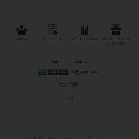
DOSTAVA
UVJETI KUPNJE
NAČIN PLAĆANJA
UVJETI PROGRAMA
VJERNOSTI
Sigurna online kupnja
© 2026.
Sva prava pridržana. Miva d.o.o.