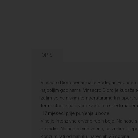
OPIS
Vinsacro Dioro perjanica je Bodegas Escudero vi
najboljim godinama. Vinsacro Dioro je kupaža t
zatim se na niskim temperaturama transportira d
fermentacije na divljim kvascima slijedi macer
17 mjeseci prije punjenja u boce.
Vino je intenzivne crvene rubin boje. Na nosu s
pozadini. Na nepcu vrlo voćno, sa zrelim i lije
Konzumirati odmah ili u narednih 25 godina.