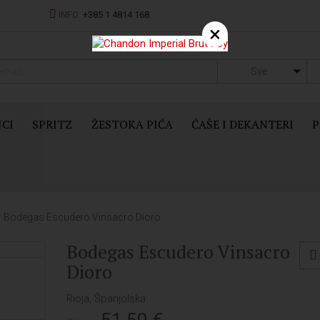
INFO:
+385 1 4814 168
×
Sve
JCI
SPRITZ
ŽESTOKA PIĆA
ČAŠE I DEKANTERI
P
Bodegas Escudero Vinsacro Dioro
Bodegas Escudero Vinsacro
Dioro
Rioja, Španjolska
51,50
€