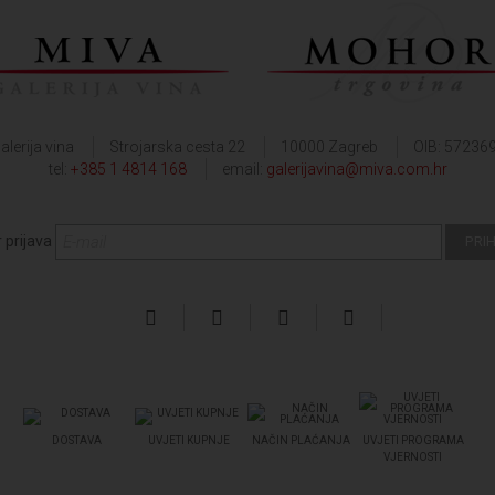
alerija vina
Strojarska cesta 22
10000 Zagreb
OIB: 57236
tel:
+385 1 4814 168
email:
galerijavina@miva.com.hr
 prijava
DOSTAVA
UVJETI KUPNJE
NAČIN PLAĆANJA
UVJETI PROGRAMA
VJERNOSTI