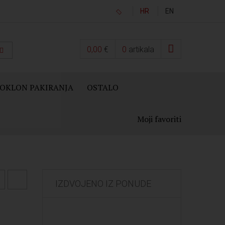
HR
EN
0,00
€
0
artikala
OKLON PAKIRANJA
OSTALO
Moji favoriti
IZDVOJENO IZ PONUDE