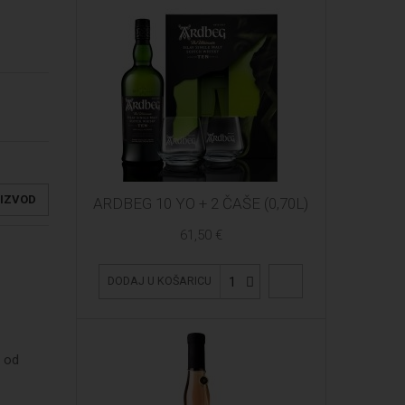
OIZVOD
ARDBEG 10 YO + 2 ČAŠE (0,70L)
61,50 €
1
DODAJ U KOŠARICU
a od