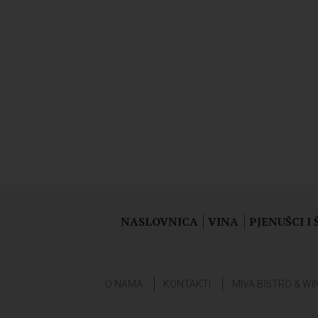
NASLOVNICA
VINA
PJENUŠCI I
O NAMA
KONTAKTI
MIVA BISTRO & WI