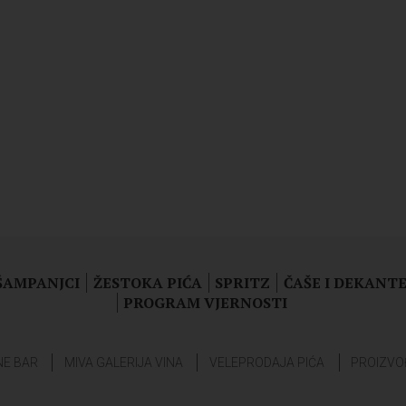
 ŠAMPANJCI
ŽESTOKA PIĆA
SPRITZ
ČAŠE I DEKANTE
PROGRAM VJERNOSTI
NE BAR
MIVA GALERIJA VINA
VELEPRODAJA PIĆA
PROIZVO