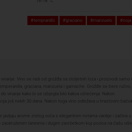
16-18 °C
#tempranillo
#graciano
#manzuelo
#rioja
narije. Vino se radi od grožđa sa stoljetnih loza i proizvodi samo 
emperanilla, graciana, manzuela i garnache. Grožđe se bere ručno,
o vinarije kako bi se izbjegla bilo kakva oštećenja. Nakon
acija još nekih 30 dana. Nakon toga vino odležava u hrastovim bač
e javljaju arome zrelog voća s elegantnim notama vanilije i začina u
po zaokruženim taninima i dugim završetkom koji poziva na čašu više