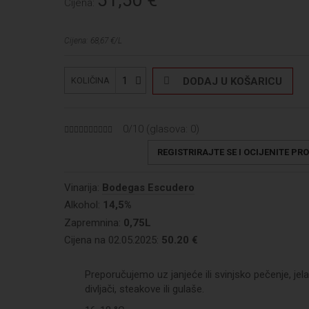
Cijena:
Cijena: 68,67 €/L
1
DODAJ U KOŠARICU
KOLIČINA
0/10 (glasova:
0
)
REGISTRIRAJTE SE I OCIJENITE PR
Vinarija:
Bodegas Escudero
Alkohol:
14,5%
Zapremnina:
0,75L
Cijena na 02.05.2025:
50.20 €
Preporučujemo uz janjeće ili svinjsko pečenje, jel
divljači, steakove ili gulaše.