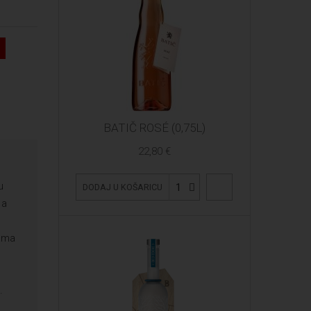
BATIČ ROSÉ (0,75L)
22,80 €
u
1
DODAJ U KOŠARICU
 a
vama
.