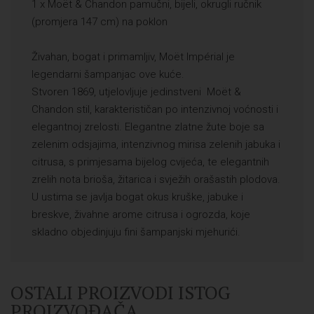
1 x Moët & Chandon pamučni, bijeli, okrugli ručnik
(promjera 147 cm) na poklon
Živahan, bogat i primamljiv, Moët Impérial je
legendarni šampanjac ove kuće.
Stvoren 1869, utjelovljuje jedinstveni Moët &
Chandon stil, karakterističan po intenzivnoj voćnosti i
elegantnoj zrelosti. Elegantne zlatne žute boje sa
zelenim odsjajima, intenzivnog mirisa zelenih jabuka i
citrusa, s primjesama bijelog cvijeća, te elegantnih
zrelih nota brioša, žitarica i svježih orašastih plodova.
U ustima se javlja bogat okus kruške, jabuke i
breskve, živahne arome citrusa i ogrozda, koje
skladno objedinjuju fini šampanjski mjehurići.
OSTALI PROIZVODI ISTOG
PROIZVOĐAČA