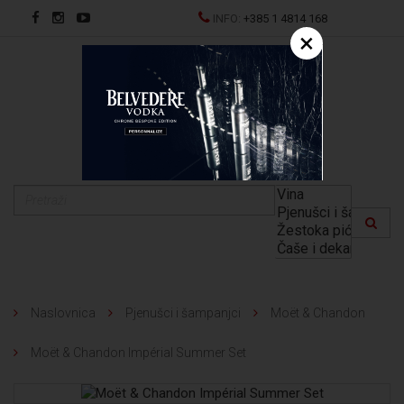
INFO:
+385 1 4814 168
×
EN
Naslovnica
Pjenušci i šampanjci
Moët & Chandon
Moët & Chandon Impérial Summer Set