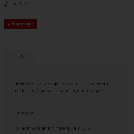
8-10 °C
#champagne
OPIS
Idealan set za uživanje na plaži ili na otvorenom
uz Moët & Chandon Imperial Brut šampanjce.
Set sadrži:
4 x Moët & Chandon Imperial Brut 0,75l