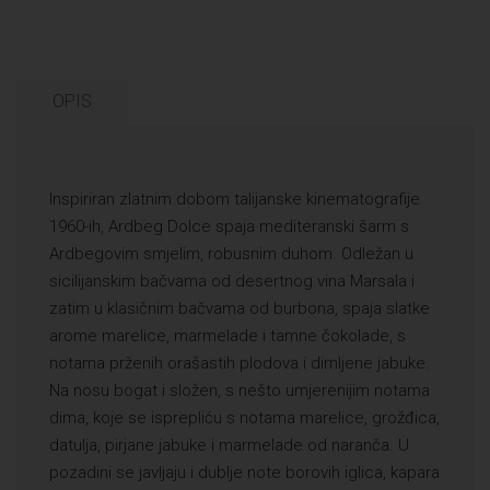
OPIS
Inspiriran zlatnim dobom talijanske kinematografije
1960-ih, Ardbeg Dolce spaja mediteranski šarm s
Ardbegovim smjelim, robusnim duhom. Odležan u
sicilijanskim bačvama od desertnog vina Marsala i
zatim u klasičnim bačvama od burbona, spaja slatke
arome marelice, marmelade i tamne čokolade, s
notama prženih orašastih plodova i dimljene jabuke.
Na nosu bogat i složen, s nešto umjerenijim notama
dima, koje se isprepliću s notama marelice, grožđica,
datulja, pirjane jabuke i marmelade od naranča. U
pozadini se javljaju i dublje note borovih iglica, kapara