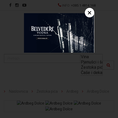
INFO:
+385 1 4814 168
×
EN
Naslovnica
Žestoka pića
Ardbeg
Ardbeg Dolce