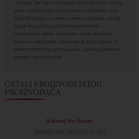
i maslina. Na nepcu se javljaju začinske note cimeta,
anisa i sladića, koje zatim prelaze u slatkaste note
pečenih datulja s orasima i tamne čokolade. Iza njih
slijedi okus suhog voća i limunove korice
uravnotežen slanim zaokretom slanih orašastih
plodova i suhog bilja. Završetak je dug i slojevit, s
notama dimljenog drveta jabuke, sušenog duhana i
bogatim uljima treseta.
OSTALI PROIZVODI ISTOG
PROIZVOĐAČA
ARDBEG WEE BEASTIE (0,70L)