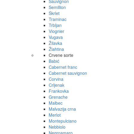
Sauvignon
Semillion
Škrlet
Traminac
Trbljan
Viognier
Vugava
Žilavka
Žlahtina
Crvene sorte
Babić
Cabernet franc
Cabernet sauvignon
Corvina
Crljenak
Frankovka
Grenache
Malbec
Malvazija crna
Merlot
Montepulciano
Nebbiolo
Negroamaro