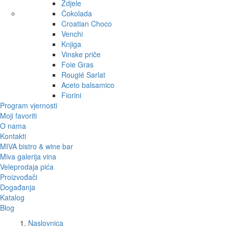
Zdjele
Čokolada
Croatian Choco
Venchi
Knjiga
Vinske priče
Foie Gras
Rougié Sarlat
Aceto balsamico
Fiorini
Program vjernosti
Moji favoriti
O nama
Kontakti
MIVA bistro & wine bar
Miva galerija vina
Veleprodaja pića
Proizvođači
Događanja
Katalog
Blog
Naslovnica