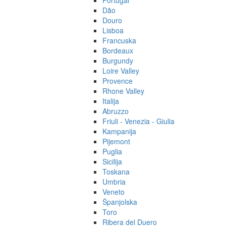
Portugal
Dão
Douro
Lisboa
Francuska
Bordeaux
Burgundy
Loire Valley
Provence
Rhone Valley
Italija
Abruzzo
Friuli - Venezia - Giulia
Kampanija
Pijemont
Puglia
Sicilija
Toskana
Umbria
Veneto
Španjolska
Toro
Ribera del Duero