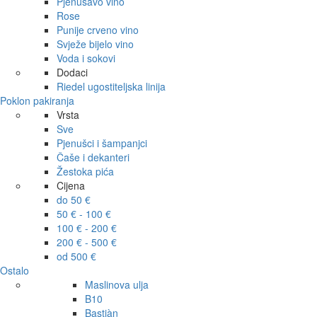
Pjenušavo vino
Rose
Punije crveno vino
Svježe bijelo vino
Voda i sokovi
Dodaci
Riedel ugostiteljska linija
Poklon pakiranja
Vrsta
Sve
Pjenušci i šampanjci
Čaše i dekanteri
Žestoka pića
Cijena
do 50 €
50 € - 100 €
100 € - 200 €
200 € - 500 €
od 500 €
Ostalo
Maslinova ulja
B10
Bastiàn