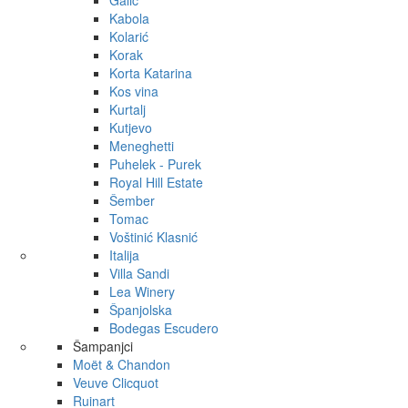
Galić
Kabola
Kolarić
Korak
Korta Katarina
Kos vina
Kurtalj
Kutjevo
Meneghetti
Puhelek - Purek
Royal Hill Estate
Šember
Tomac
Voštinić Klasnić
Italija
Villa Sandi
Lea Winery
Španjolska
Bodegas Escudero
Šampanjci
Moët & Chandon
Veuve Clicquot
Ruinart