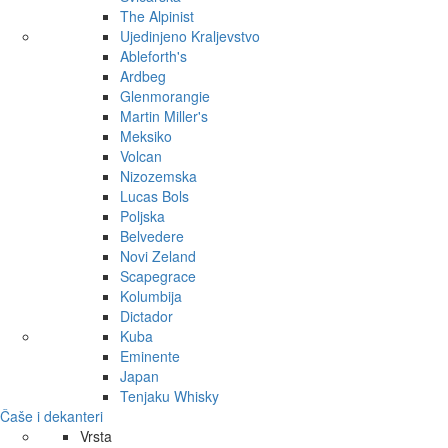
The Alpinist
Ujedinjeno Kraljevstvo
Ableforth's
Ardbeg
Glenmorangie
Martin Miller's
Meksiko
Volcan
Nizozemska
Lucas Bols
Poljska
Belvedere
Novi Zeland
Scapegrace
Kolumbija
Dictador
Kuba
Eminente
Japan
Tenjaku Whisky
Čaše i dekanteri
Vrsta