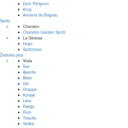
Dom Pérignon
Krug
Armand de Brignac
Spritz
Chandon
Chandon Garden Spritz
La Gioiosa
Hugo
Spritzzoso
Žestoka pića
Vrsta
Sve
Aperitiv
Bitter
Gin
Grappa
Konjak
Liker
Rakija
Rum
Tequila
Vodka