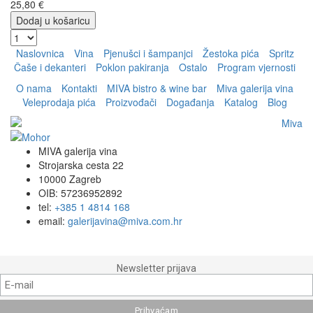
25,80 €
Dodaj u košaricu
Naslovnica
Vina
Pjenušci i šampanjci
Žestoka pića
Spritz
Čaše i dekanteri
Poklon pakiranja
Ostalo
Program vjernosti
O nama
Kontakti
MIVA bistro & wine bar
Miva galerija vina
Veleprodaja pića
Proizvođači
Događanja
Katalog
Blog
MIVA galerija vina
Strojarska cesta 22
10000 Zagreb
OIB: 57236952892
tel:
+385 1 4814 168
email:
galerijavina@miva.com.hr
Newsletter prijava