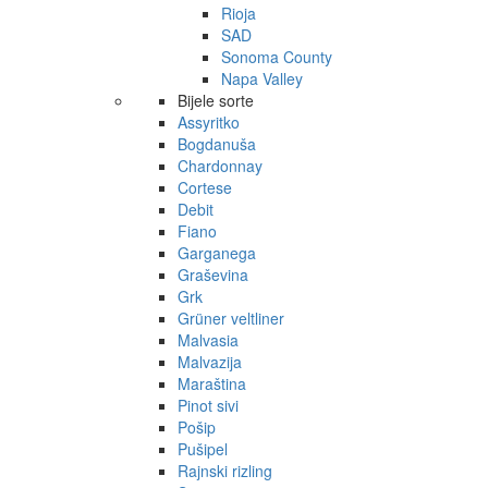
Rioja
SAD
Sonoma County
Napa Valley
Bijele sorte
Assyritko
Bogdanuša
Chardonnay
Cortese
Debit
Fiano
Garganega
Graševina
Grk
Grüner veltliner
Malvasia
Malvazija
Maraština
Pinot sivi
Pošip
Pušipel
Rajnski rizling