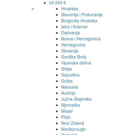
od 200 €
Hrvatska
Slavonija i Podunavlje
Bregovita Hrvatska
Istra i Kvarner
Dalmacija
Bosna i Hercegovina
Hercegovina
Slovenija
Goriška Brda
Vipavska dolina
Srbija
Vojvodina
Grčka
Naoussa
Austrija
Južna Štajerska
Njemačka
Mosel
Pfalz
Novi Zeland
Marlborough