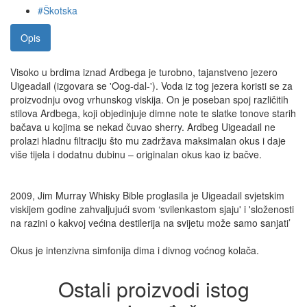
#Škotska
Opis
Visoko u brdima iznad Ardbega je turobno, tajanstveno jezero
Uigeadail (izgovara se 'Oog-dal-'). Voda iz tog jezera koristi se za
proizvodnju ovog vrhunskog viskija. On je poseban spoj različitih
stilova Ardbega, koji objedinjuje dimne note te slatke tonove starih
bačava u kojima se nekad čuvao sherry. Ardbeg Uigeadail ne
prolazi hladnu filtraciju što mu zadržava maksimalan okus i daje
više tijela i dodatnu dubinu – originalan okus kao iz bačve.
2009, Jim Murray Whisky Bible proglasila je Uigeadail svjetskim
viskijem godine zahvaljujući svom ‘svilenkastom sjaju' i 'složenosti
na razini o kakvoj većina destilerija na svijetu može samo sanjati’
Okus je intenzivna simfonija dima i divnog voćnog kolača.
Ostali proizvodi istog