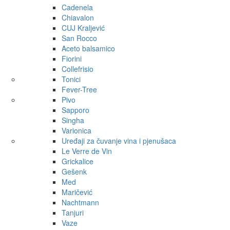
Cadenela
Chiavalon
CUJ Kraljević
San Rocco
Aceto balsamico
Fiorini
Collefrisio
Tonici
Fever-Tree
Pivo
Sapporo
Singha
Varionica
Uređaji za čuvanje vina i pjenušaca
Le Verre de Vin
Grickalice
Gešenk
Med
Maričević
Nachtmann
Tanjuri
Vaze