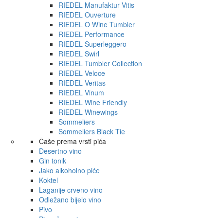
RIEDEL Manufaktur Vitis
RIEDEL Ouverture
RIEDEL O Wine Tumbler
RIEDEL Performance
RIEDEL Superleggero
RIEDEL Swirl
RIEDEL Tumbler Collection
RIEDEL Veloce
RIEDEL Veritas
RIEDEL Vinum
RIEDEL Wine Friendly
RIEDEL Winewings
Sommeliers
Sommeliers Black Tie
Čaše prema vrsti pića
Desertno vino
Gin tonik
Jako alkoholno piće
Koktel
Laganije crveno vino
Odležano bijelo vino
Pivo