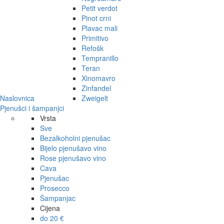
Petit verdot
Pinot crni
Plavac mali
Primitivo
Refošk
Tempranillo
Teran
Xinomavro
Zinfandel
Naslovnica
Zweigelt
Pjenušci i šampanjci
Vrsta
Sve
Bezalkoholni pjenušac
Bijelo pjenušavo vino
Rose pjenušavo vino
Cava
Pjenušac
Prosecco
Šampanjac
Cijena
do 20 €