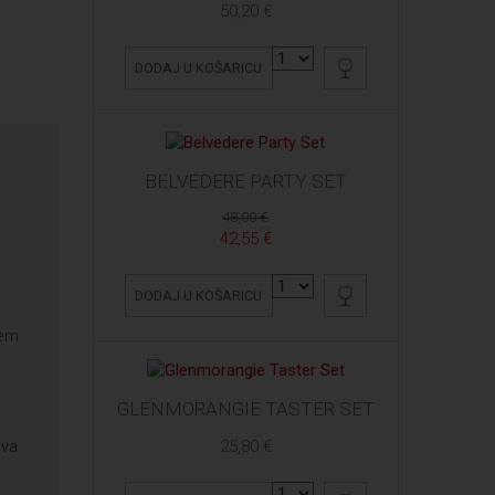
50,20 €
DODAJ U KOŠARICU
BELVEDERE PARTY SET
48,00 €
42,55 €
DODAJ U KOŠARICU
jem
GLENMORANGIE TASTER SET
25,80 €
ava