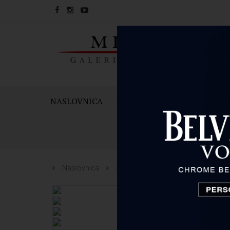
NASLOVNICA
VINA
PJENUŠCI I ŠAMPAN
Naslovnica
Žestoka pića
Ardbeg
Ardb