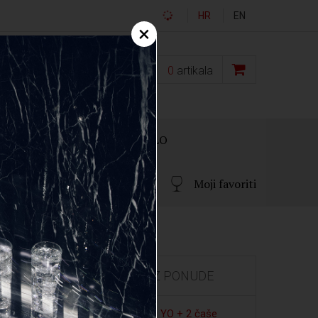
HR
EN
×
0,00
€
0
artikala
OKLON PAKIRANJA
OSTALO
Moji favoriti
IZDVOJENO IZ PONUDE