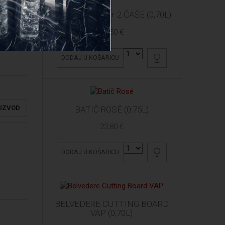
ARDBEG 10 YO + 2 ČAŠE (0,70L)
61,50 €
DODAJ U KOŠARICU
OIZVOD
BATIČ ROSÉ (0,75L)
22,80 €
DODAJ U KOŠARICU
BELVEDERE CUTTING BOARD
VAP (0,70L)