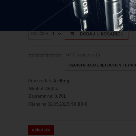
Cijena: 81,14 €/L
DODAJ U KOŠARICU
KOLIČINA
0/10 (glasova:
0
)
REGISTRIRAJTE SE I OCIJENITE PR
Proizvođač:
Ardbeg
Alkohol:
46,0%
Zapremnina:
0,70L
Cijena na 02.05.2025:
56.80 €
#škotska