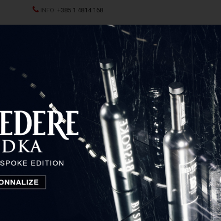
INFO:
+385 1 4814 168
JCI
SPRITZ
ŽESTOKA PIĆA
ČAŠE I DEKANTERI
P
eg 10 YO
Ardbeg 10 YO
Škotska, Ujedinjeno Kraljevstvo
56,80
€
Cijena: