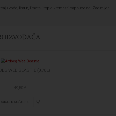
aju voće, limun, limeta i toplo kremasti cappuccino. Zadimljeni
PROIZVOĐAČA
EG WEE BEASTIE (0,70L)
49,50 €
DODAJ U KOŠARICU