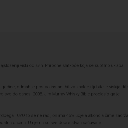
ajsloženiji viski od svih. Prirodne slatkoće koja se suptilno uklapa i
godine, odmah je postao instant hit za znalce i ljubitelje viskija dil
ice sve do danas. 2008. Jim Murray Whisky Bible proglasio ga je
 Ardbega 10YO to se ne radi, on ima 46% udjela alkohola čime zadrž
i dodatnu dubinu. U njemu su sve dobre stvari sačuvane.