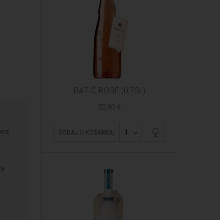
BATIČ ROSÉ (0,75L)
22,80 €
bez
1
DODAJ U KOŠARICU
na