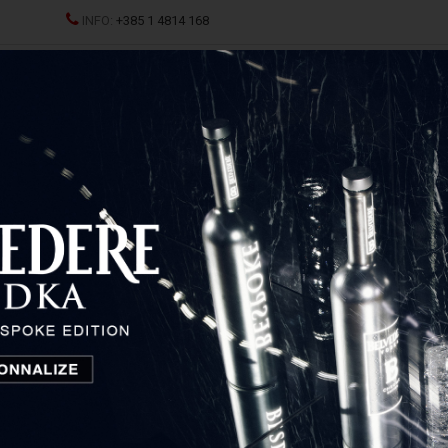
INFO:
+385 1 4814 168
Sve
JCI
SPRITZ
ŽESTOKA PIĆA
ČAŠE I DEKANTERI
P
Ruinart Blanc de Blancs Second Skin GB
Ruinart Blanc de Blancs
Second Skin GB
Champagne, Francuska
111,80
€