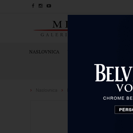
NASLOVNICA
VINA
PJENUŠCI I ŠAMPAN
Naslovnica
Pjenušci i šampanjci
Ruinart