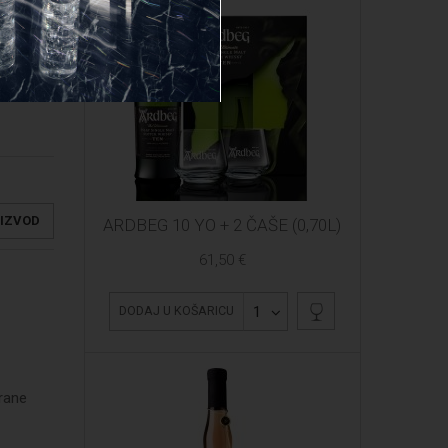
OIZVOD
ARDBEG 10 YO + 2 ČAŠE (0,70L)
61,50 €
1
DODAJ U KOŠARICU
irane