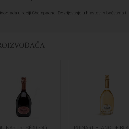
inograda u regiji Champagne. Dozrijevanje u hrastovim bačvama i
PROIZVOĐAČA
RUINART ROSÉ (0,75L)
RUINART BLANC DE BL