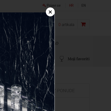
Prijavi se
HR
EN
×
0,00
€
0
artikala
OKLON PAKIRANJA
OSTALO
Moji favoriti
IZDVOJENO IZ PONUDE