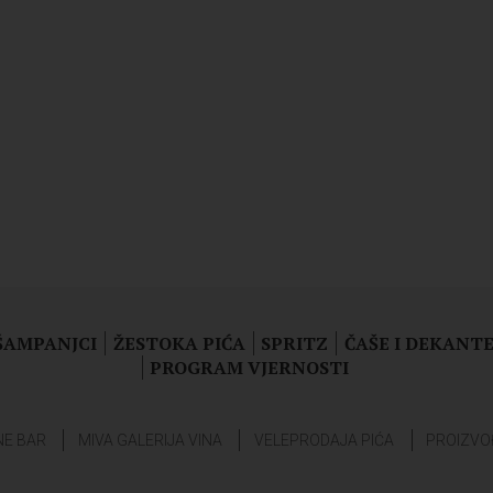
 ŠAMPANJCI
ŽESTOKA PIĆA
SPRITZ
ČAŠE I DEKANTE
PROGRAM VJERNOSTI
NE BAR
MIVA GALERIJA VINA
VELEPRODAJA PIĆA
PROIZVO