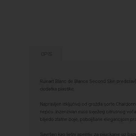
OPIS
Ruinart Blanc de Blancs Second Skin predstavlj
dodatka plastike.
Napravljen isključivo od grožđa sorte Chardonna
nepcu. Inzenzivan miris svježeg citrusnog voća
blijedo zlatne boje, poboljšane elegancijom pr
Savršen kao ljetni aperitiv, za pijuckanje uz baze