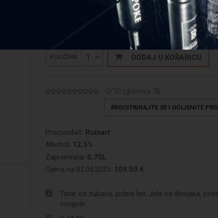
Cijena:
Cijena: 149,07 €/L
1
DODAJ U KOŠARICU
KOLIČINA
0/10 (glasova:
0
)
REGISTRIRAJTE SE I OCIJENITE PR
Proizvođač:
Ruinart
Alkohol:
12,5%
Zapremnina:
0,75L
Cijena na 02.05.2025:
109.50 €
Tatar od zubaca, prženi list. Jela od školjaka, poš
vongole.