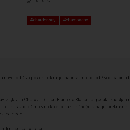
8-10 °C
#chardonnay
#champagne
a novo, održivo poklon pakiranje, napravljeno od održivog papira i 
y iz glavnih CRU-ova, Ruinart Blanc de Blancs je gladak i zaobljen 
. To je uravnoteženo vino koje pokazuje finoću i snagu, prekrasne
ozirne boce.
n ili na sunčanoj terasi.