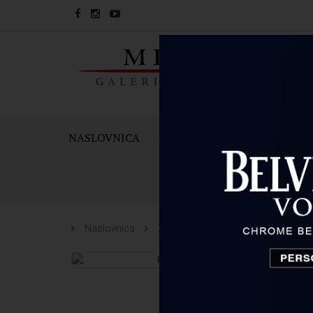
NASLOVNICA
VINA
PJENUŠCI I ŠAMPAN
Naslovnica
Žestoka pića
Glenmorangie