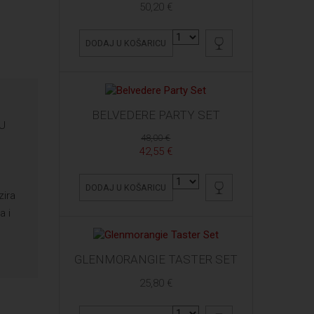
50,20 €
DODAJ U KOŠARICU
BELVEDERE PARTY SET
 U
48,00 €
42,55 €
o
DODAJ U KOŠARICU
zira
a i
GLENMORANGIE TASTER SET
25,80 €