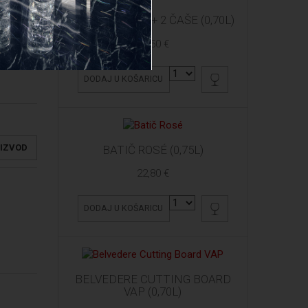
ARDBEG 10 YO + 2 ČAŠE (0,70L)
61,50 €
DODAJ U KOŠARICU
OIZVOD
BATIČ ROSÉ (0,75L)
22,80 €
DODAJ U KOŠARICU
BELVEDERE CUTTING BOARD
VAP (0,70L)