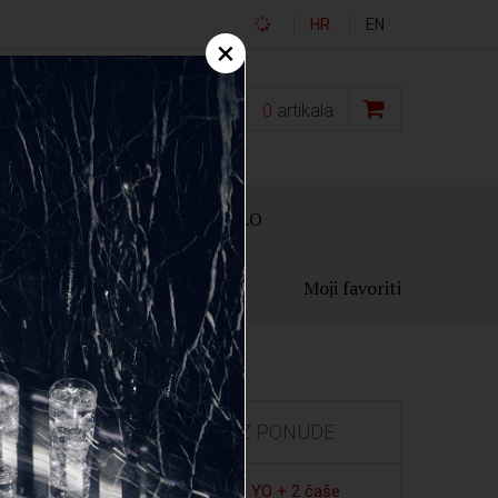
HR
EN
×
0,00
€
0
artikala
OKLON PAKIRANJA
OSTALO
Moji favoriti
IZDVOJENO IZ PONUDE