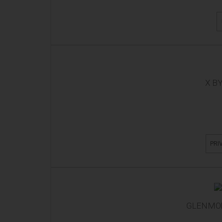
X B
PRI
GLENMOR