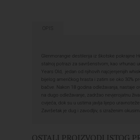
OPIS
Glenmorangie destilerija iz škotske pokrajine H
stalnoj potrazi za savršenstvom, kao vrhunac u
Years Old, jedan od njihovih najcjenjenijih wh
bijelog američkog hrasta i zatim se oko 30% p
bačve. Nakon 18 godina odležavanja, nastaje ova
na dugo odležavanje, zadržao nevjerojatnu živ
cvijeća, dok su u ustima javlja lijepo uravnot
Završetak je dug i zavodljiv, s izraženim okusi
OSTALI PROIZVODI ISTOG 