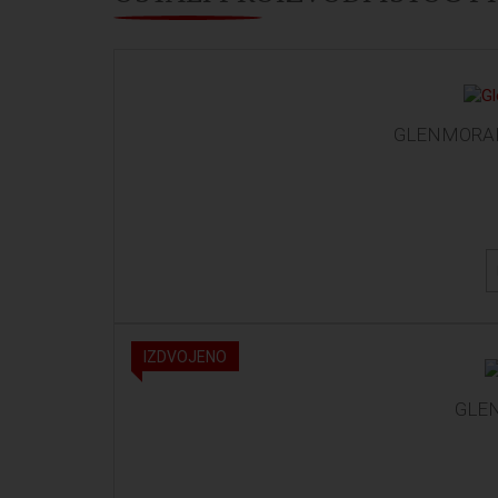
GLENMORANG
IZDVOJENO
GLE