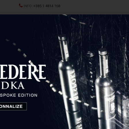
INFO:
+385 1 4814 168
JCI
SPRITZ
ŽESTOKA PIĆA
ČAŠE I DEKANTERI
P
Glenmorangie 18 Years Old
Glenmorangie 18 Years Old
Škotska, Ujedinjeno Kraljevstvo
131,50
€
Cijena: