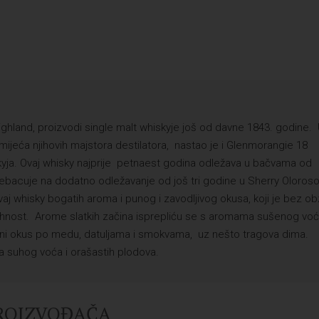
ighland, proizvodi single malt whiskyje još od davne 1843. godine.
mijeća njihovih majstora destilatora, nastao je i Glenmorangie 18
iskyja. Ovaj whisky najprije petnaest godina odležava u bačvama od
rebacuje na dodatno odležavanje od još tri godine u Sherry Oloros
j whisky bogatih aroma i punog i zavodljivog okusa, koji je bez ob
ahnost. Arome slatkih začina isprepliću se s aromama sušenog voć
eženi okus po medu, datuljama i smokvama, uz nešto tragova dima.
ma suhog voća i orašastih plodova.
PROIZVOĐAČA