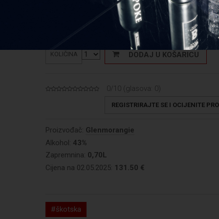
Cijena: 187,86 €/L
DODAJ U KOŠARICU
KOLIČINA
0/10 (glasova:
0
)
REGISTRIRAJTE SE I OCIJENITE PR
Proizvođač:
Glenmorangie
Alkohol:
43%
Zapremnina:
0,70L
Cijena na 02.05.2025:
131.50 €
#škotska