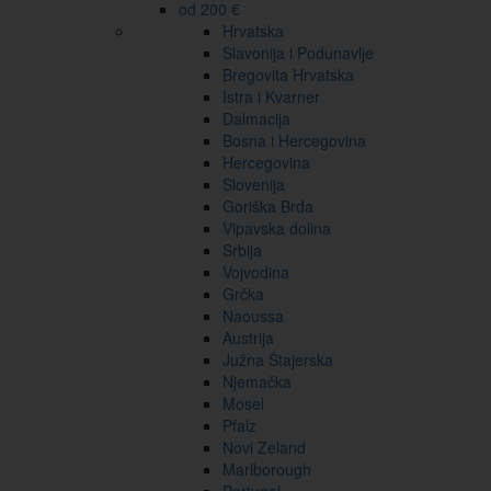
od 200 €
Hrvatska
Slavonija i Podunavlje
Bregovita Hrvatska
Istra i Kvarner
Dalmacija
Bosna i Hercegovina
Hercegovina
Slovenija
Goriška Brda
Vipavska dolina
Srbija
Vojvodina
Grčka
Naoussa
Austrija
Južna Štajerska
Njemačka
Mosel
Pfalz
Novi Zeland
Marlborough