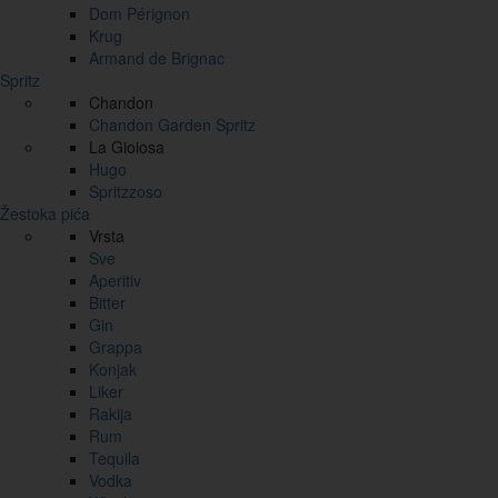
Dom Pérignon
Krug
Armand de Brignac
Spritz
Chandon
Chandon Garden Spritz
La Gioiosa
Hugo
Spritzzoso
Žestoka pića
Vrsta
Sve
Aperitiv
Bitter
Gin
Grappa
Konjak
Liker
Rakija
Rum
Tequila
Vodka