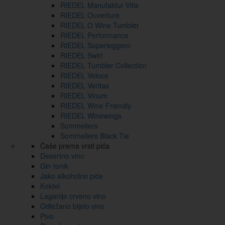
RIEDEL Manufaktur Vitis
RIEDEL Ouverture
RIEDEL O Wine Tumbler
RIEDEL Performance
RIEDEL Superleggero
RIEDEL Swirl
RIEDEL Tumbler Collection
RIEDEL Veloce
RIEDEL Veritas
RIEDEL Vinum
RIEDEL Wine Friendly
RIEDEL Winewings
Sommeliers
Sommeliers Black Tie
Čaše prema vrsti pića
Desertno vino
Gin tonik
Jako alkoholno piće
Koktel
Laganije crveno vino
Odležano bijelo vino
Pivo