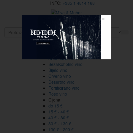
INFO:
+385 1 4814 168
×
EN
Vina
Vrsta
Sve
Aromatizirano vino
Bezalkoholno vino
Bijelo vino
Crveno vino
Desertno vino
Fortificirano vino
Rose vino
Cijena
do 15 €
15 € - 40 €
40 € - 80 €
80 € - 130 €
130 € - 200 €