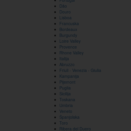
Portugal
Dão
Douro
Lisboa
Francuska
Bordeaux
Burgundy
Loire Valley
Provence
Rhone Valley
Italija
Abruzzo
Friuli - Venezia - Giulia
Kampanija
Pijemont
Puglia
Sicilija
Toskana
Umbria
Veneto
Španjolska
Toro
Ribera del Duero