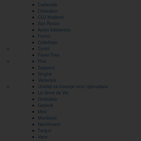
Cadenela
Chiavalon
CUJ Kraljević
San Rocco
Aceto balsamico
Fiorini
Collefrisio
Tonici
Fever-Tree
Pivo
Sapporo
Singha
Varionica
Uređaji za čuvanje vina i pjenušaca
Le Verre de Vin
Grickalice
Gešenk
Med
Maričević
Nachtmann
Tanjuri
Vaze