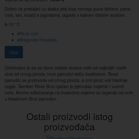
Dobro će pristajati uz slatka jela koja nemaju puno šećera; pana
cota, tart, kolači s jagodama, jagode s kakvim dobrim acetom.
6-10 °C
#Pinot crni
#Bregovita Hrvatska
Opis
Očekivano je da se tamo odakle dolaze neki od najboljih naših
vina od crnog pinota, roze pjenušci ističu kvalitetom. Rosé
pjenušci se proizvode od crnog pinota, a crni pinot voli hladnije
regije. Šember Rosé Brut nježan je pjenušac cvjetnih i voćnih
nota. Arome odležavanja na kvascima osjetno su laganije od onih
u klasičnom Brut pjenušcu.
Ostali proizvodi istog
proizvođača