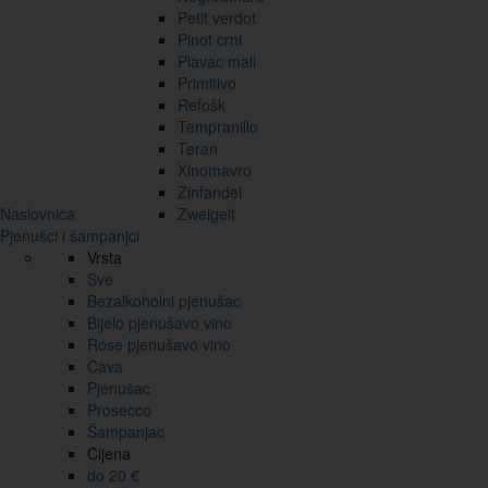
Petit verdot
Pinot crni
Plavac mali
Primitivo
Refošk
Tempranillo
Teran
Xinomavro
Zinfandel
Naslovnica
Zweigelt
Pjenušci i šampanjci
Vrsta
Sve
Bezalkoholni pjenušac
Bijelo pjenušavo vino
Rose pjenušavo vino
Cava
Pjenušac
Prosecco
Šampanjac
Cijena
do 20 €