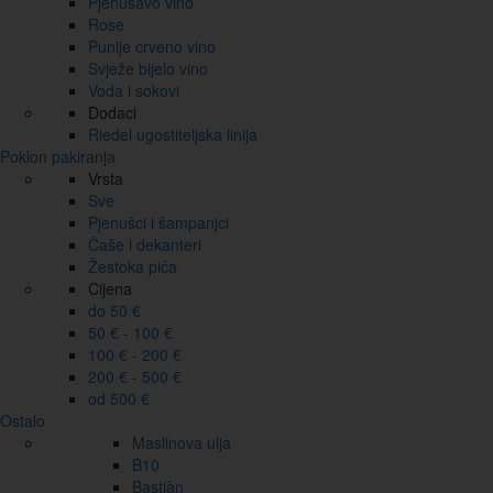
Pjenušavo vino
Rose
Punije crveno vino
Svježe bijelo vino
Voda i sokovi
Dodaci
Riedel ugostiteljska linija
Poklon pakiranja
Vrsta
Sve
Pjenušci i šampanjci
Čaše i dekanteri
Žestoka pića
Cijena
do 50 €
50 € - 100 €
100 € - 200 €
200 € - 500 €
od 500 €
Ostalo
Maslinova ulja
B10
Bastiàn