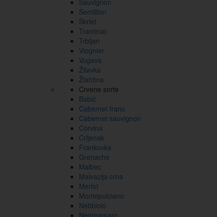
Sauvignon
Semillion
Škrlet
Traminac
Trbljan
Viognier
Vugava
Žilavka
Žlahtina
Crvene sorte
Babić
Cabernet franc
Cabernet sauvignon
Corvina
Crljenak
Frankovka
Grenache
Malbec
Malvazija crna
Merlot
Montepulciano
Nebbiolo
Negroamaro