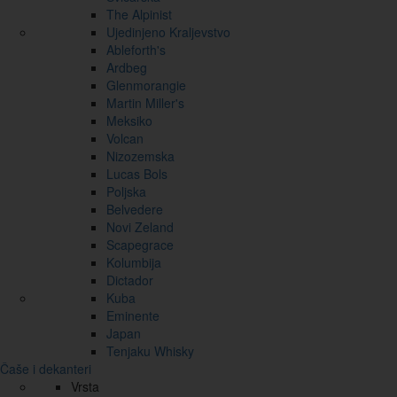
The Alpinist
Ujedinjeno Kraljevstvo
Ableforth's
Ardbeg
Glenmorangie
Martin Miller's
Meksiko
Volcan
Nizozemska
Lucas Bols
Poljska
Belvedere
Novi Zeland
Scapegrace
Kolumbija
Dictador
Kuba
Eminente
Japan
Tenjaku Whisky
Čaše i dekanteri
Vrsta