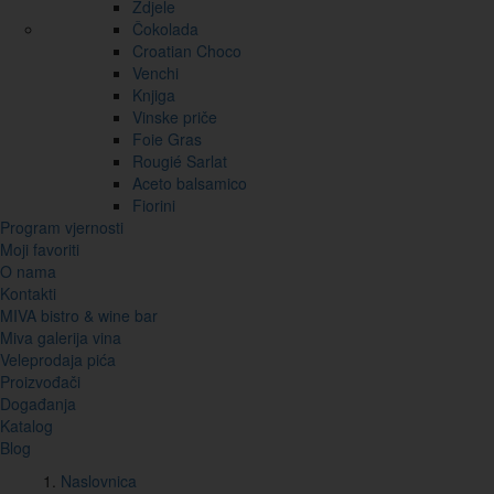
Zdjele
Čokolada
Croatian Choco
Venchi
Knjiga
Vinske priče
Foie Gras
Rougié Sarlat
Aceto balsamico
Fiorini
Program vjernosti
Moji favoriti
O nama
Kontakti
MIVA bistro & wine bar
Miva galerija vina
Veleprodaja pića
Proizvođači
Događanja
Katalog
Blog
Naslovnica