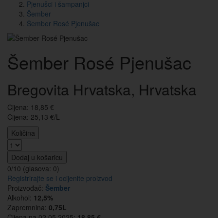
Pjenušci i šampanjci
Šember
Šember Rosé Pjenušac
Šember Rosé Pjenušac
Bregovita Hrvatska, Hrvatska
Cijena:
18,85
€
Cijena: 25,13 €/L
Količina
Dodaj u košaricu
0/10 (glasova:
0
)
Registrirajte se i ocijenite proizvod
Proizvođač:
Šember
Alkohol:
12,5%
Zapremnina:
0,75L
Cijena na 02.05.2025:
18.85 €