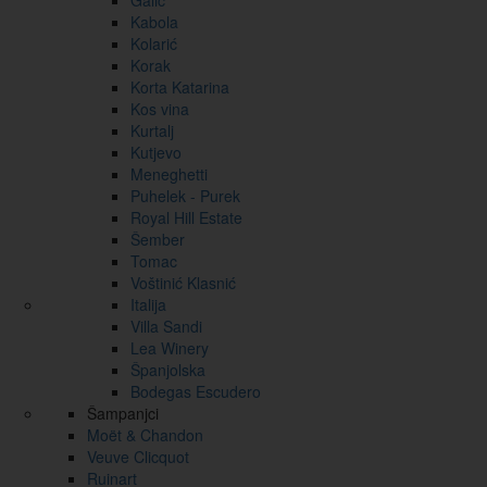
Galić
Kabola
Kolarić
Korak
Korta Katarina
Kos vina
Kurtalj
Kutjevo
Meneghetti
Puhelek - Purek
Royal Hill Estate
Šember
Tomac
Voštinić Klasnić
Italija
Villa Sandi
Lea Winery
Španjolska
Bodegas Escudero
Šampanjci
Moët & Chandon
Veuve Clicquot
Ruinart