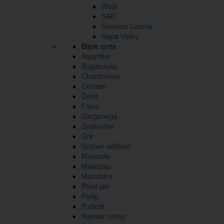
Rioja
SAD
Sonoma County
Napa Valley
Bijele sorte
Assyritko
Bogdanuša
Chardonnay
Cortese
Debit
Fiano
Garganega
Graševina
Grk
Grüner veltliner
Malvasia
Malvazija
Maraština
Pinot sivi
Pošip
Pušipel
Rajnski rizling