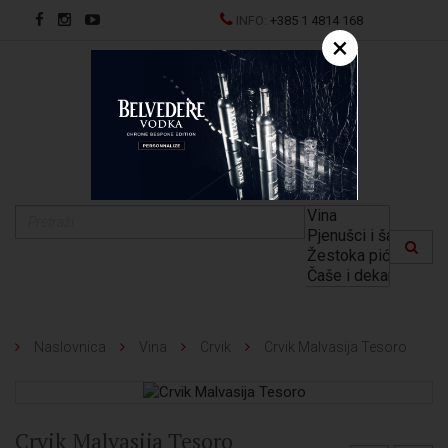
INFO:
+385 1 4814 168
×
EN
Naslovnica
Vina
Crvik
Crvik Malvasija Tesoro
Crvik Malvasija Tesoro