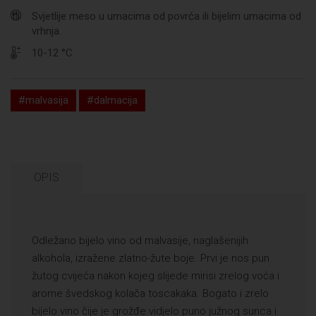
Svjetlije meso u umacima od povrća ili bijelim umacima od
vrhnja.
10-12 °C
#malvasija
#dalmacija
OPIS
Odležano bijelo vino od malvasije, naglašenijih
alkohola, izražene zlatno-žute boje. Prvi je nos pun
žutog cvijeća nakon kojeg slijede mirisi zrelog voća i
arome švedskog kolača toscakaka. Bogato i zrelo
bijelo vino čije je grožđe vidjelo puno južnog sunca i