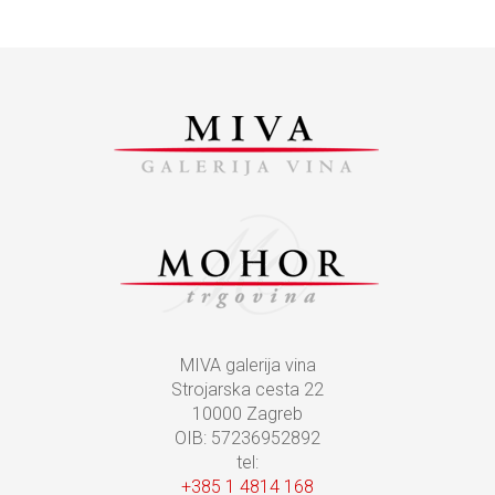
MIVA galerija vina
Strojarska cesta 22
10000 Zagreb
OIB: 57236952892
tel:
+385 1 4814 168