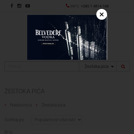
INFO:
+385 1 4814 168
×
EN
Žestoka pića
ŽESTOKA PIĆA
Naslovnica
Žestoka pića
Sortiraj po
Broj