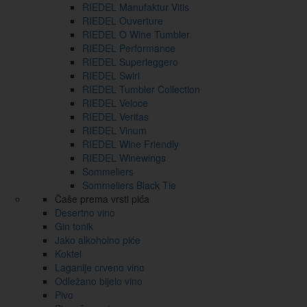
RIEDEL Manufaktur Vitis
RIEDEL Ouverture
RIEDEL O Wine Tumbler
RIEDEL Performance
RIEDEL Superleggero
RIEDEL Swirl
RIEDEL Tumbler Collection
RIEDEL Veloce
RIEDEL Veritas
RIEDEL Vinum
RIEDEL Wine Friendly
RIEDEL Winewings
Sommeliers
Sommeliers Black Tie
Čaše prema vrsti pića
Desertno vino
Gin tonik
Jako alkoholno piće
Koktel
Laganije crveno vino
Odležano bijelo vino
Pivo