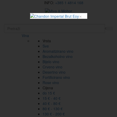
INFO:
+385 1 4814 168
×
EN
Vina
Vrsta
Sve
Aromatizirano vino
Bezalkoholno vino
Bijelo vino
Crveno vino
Desertno vino
Fortificirano vino
Rose vino
Cijena
do 15 €
15 € - 40 €
40 € - 80 €
80 € - 130 €
130 € - 200 €