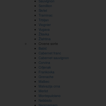
Sauvignon
Semillion
Škrlet
Traminac
Trbljan
Viognier
Vugava
Žilavka
Žlahtina
Crvene sorte
Babić
Cabernet franc
Cabernet sauvignon
Corvina
Crljenak
Frankovka
Grenache
Malbec
Malvazija crna
Merlot
Montepulciano
Nebbiolo
Negroamaro