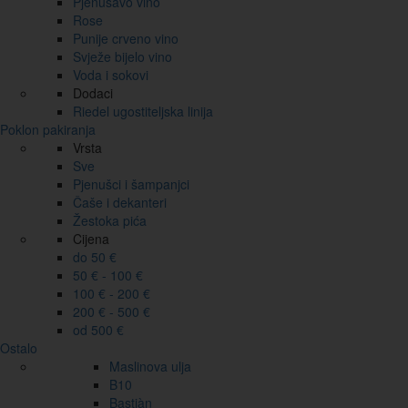
Pjenušavo vino
Rose
Punije crveno vino
Svježe bijelo vino
Voda i sokovi
Dodaci
Riedel ugostiteljska linija
Poklon pakiranja
Vrsta
Sve
Pjenušci i šampanjci
Čaše i dekanteri
Žestoka pića
Cijena
do 50 €
50 € - 100 €
100 € - 200 €
200 € - 500 €
od 500 €
Ostalo
Maslinova ulja
B10
Bastiàn