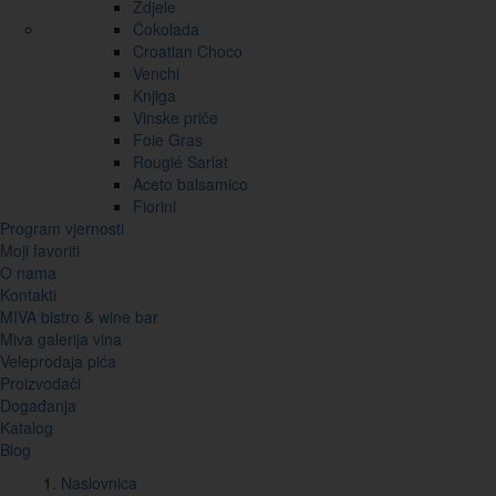
Zdjele
Čokolada
Croatian Choco
Venchi
Knjiga
Vinske priče
Foie Gras
Rougié Sarlat
Aceto balsamico
Fiorini
Program vjernosti
Moji favoriti
O nama
Kontakti
MIVA bistro & wine bar
Miva galerija vina
Veleprodaja pića
Proizvođači
Događanja
Katalog
Blog
Naslovnica