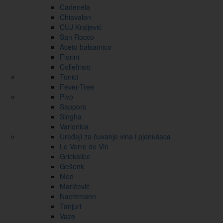
Cadenela
Chiavalon
CUJ Kraljević
San Rocco
Aceto balsamico
Fiorini
Collefrisio
Tonici
Fever-Tree
Pivo
Sapporo
Singha
Varionica
Uređaji za čuvanje vina i pjenušaca
Le Verre de Vin
Grickalice
Gešenk
Med
Maričević
Nachtmann
Tanjuri
Vaze