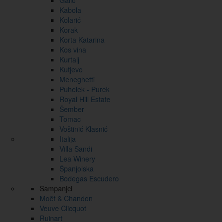
Galić
Kabola
Kolarić
Korak
Korta Katarina
Kos vina
Kurtalj
Kutjevo
Meneghetti
Puhelek - Purek
Royal Hill Estate
Šember
Tomac
Voštinić Klasnić
Italija
Villa Sandi
Lea Winery
Španjolska
Bodegas Escudero
Šampanjci
Moët & Chandon
Veuve Clicquot
Ruinart