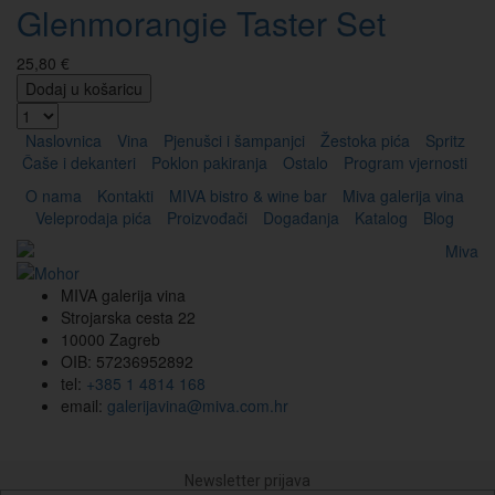
Glenmorangie Taster Set
25,80 €
Dodaj u košaricu
Naslovnica
Vina
Pjenušci i šampanjci
Žestoka pića
Spritz
Čaše i dekanteri
Poklon pakiranja
Ostalo
Program vjernosti
O nama
Kontakti
MIVA bistro & wine bar
Miva galerija vina
Veleprodaja pića
Proizvođači
Događanja
Katalog
Blog
MIVA galerija vina
Strojarska cesta 22
10000 Zagreb
OIB: 57236952892
tel:
+385 1 4814 168
email:
galerijavina@miva.com.hr
Newsletter prijava