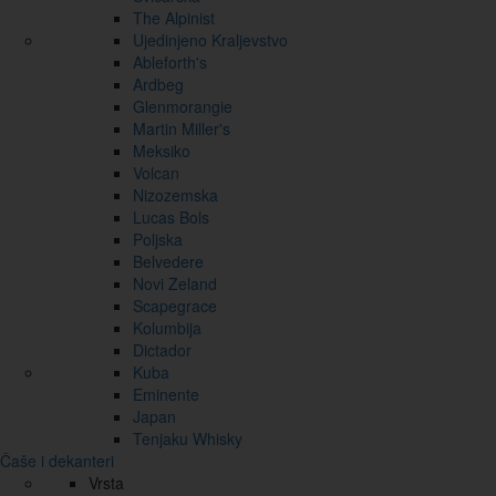
The Alpinist
Ujedinjeno Kraljevstvo
Ableforth's
Ardbeg
Glenmorangie
Martin Miller's
Meksiko
Volcan
Nizozemska
Lucas Bols
Poljska
Belvedere
Novi Zeland
Scapegrace
Kolumbija
Dictador
Kuba
Eminente
Japan
Tenjaku Whisky
Čaše i dekanteri
Vrsta