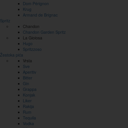
Dom Pérignon
Krug
Armand de Brignac
Spritz
Chandon
Chandon Garden Spritz
La Gioiosa
Hugo
Spritzzoso
Žestoka pića
Vrsta
Sve
Aperitiv
Bitter
Gin
Grappa
Konjak
Liker
Rakija
Rum
Tequila
Vodka