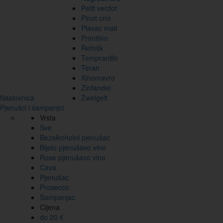
Petit verdot
Pinot crni
Plavac mali
Primitivo
Refošk
Tempranillo
Teran
Xinomavro
Zinfandel
Naslovnica
Zweigelt
Pjenušci i šampanjci
Vrsta
Sve
Bezalkoholni pjenušac
Bijelo pjenušavo vino
Rose pjenušavo vino
Cava
Pjenušac
Prosecco
Šampanjac
Cijena
do 20 €