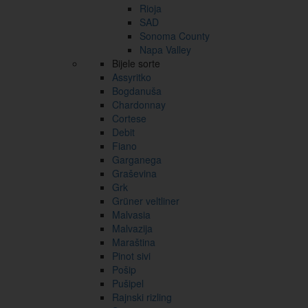
Rioja
SAD
Sonoma County
Napa Valley
Bijele sorte
Assyritko
Bogdanuša
Chardonnay
Cortese
Debit
Fiano
Garganega
Graševina
Grk
Grüner veltliner
Malvasia
Malvazija
Maraština
Pinot sivi
Pošip
Pušipel
Rajnski rizling