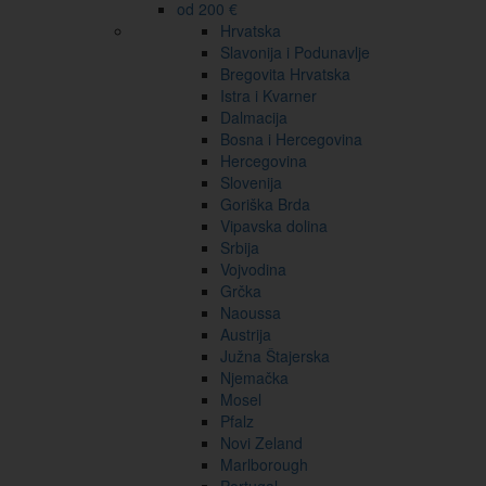
od 200 €
Hrvatska
Slavonija i Podunavlje
Bregovita Hrvatska
Istra i Kvarner
Dalmacija
Bosna i Hercegovina
Hercegovina
Slovenija
Goriška Brda
Vipavska dolina
Srbija
Vojvodina
Grčka
Naoussa
Austrija
Južna Štajerska
Njemačka
Mosel
Pfalz
Novi Zeland
Marlborough