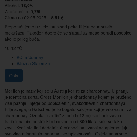
Alkohol:
13,0%
Zapremnina:
0,75L
Cijena na 02.05.2025:
18.51 €
Preporučujemo uz teletinu ispod peke ili jela od morskih
mekušaca. Također, dobro će se slagati uz meso peradi posebice
ako je prilog buča.
10-12 °C
#Chardonnay
#Južna Štajerska
Opis
Morillon je naziv koji se u Austriji koristi za chardonnay. U pitanju
je identična sorta. Gross Morillon je chardonnay kojem je pruženo
više pažnje i njege od uobičajenih, svakodnevnih chardonnaya.
Prije svega, u Ratscheu je tlo bogato kalcijem koji je vrlo važan za
chardonnay. Oznaka "startin" znači da 12 mjeseci odležava u
tradicionalnim austrijskim bačvama od 600 litara koje se tako
zovu. Kvaliteta tla i dodatnih 6 mjeseci na kvascima oplemenjuju
ovo vino mineralnim notama i kompleksnošću. Osjete se arome