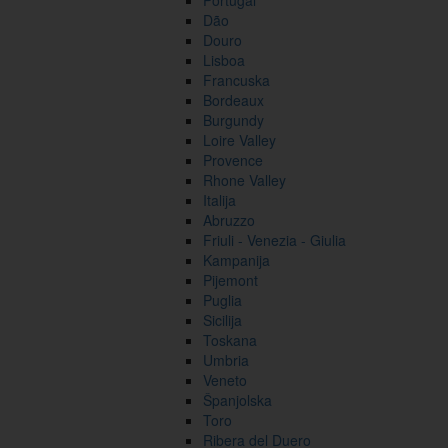
Portugal
Dão
Douro
Lisboa
Francuska
Bordeaux
Burgundy
Loire Valley
Provence
Rhone Valley
Italija
Abruzzo
Friuli - Venezia - Giulia
Kampanija
Pijemont
Puglia
Sicilija
Toskana
Umbria
Veneto
Španjolska
Toro
Ribera del Duero