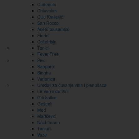
Cadenela
Chiavalon
CUJ Kraljević
San Rocco
Aceto balsamico
Fiorini
Collefrisio
Tonici
Fever-Tree
Pivo
Sapporo
Singha
Varionica
Uređaji za čuvanje vina i pjenušaca
Le Verre de Vin
Grickalice
Gešenk
Med
Maričević
Nachtmann
Tanjuri
Vaze