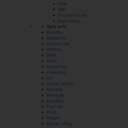
Rioja
SAD
Sonoma County
Napa Valley
Bijele sorte
Assyritko
Bogdanuša
Chardonnay
Cortese
Debit
Fiano
Garganega
Graševina
Grk
Grüner veltliner
Malvasia
Malvazija
Maraština
Pinot sivi
Pošip
Pušipel
Rajnski rizling