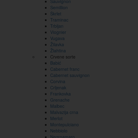
Sauvignon
Semillion
Škrlet
Traminac
Trbljan
Viognier
Vugava
Žilavka
Žlahtina
Crvene sorte
Babić
Cabernet franc
Cabernet sauvignon
Corvina
Crljenak
Frankovka
Grenache
Malbec
Malvazija crna
Merlot
Montepulciano
Nebbiolo
Negroamaro