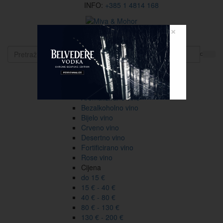
INFO:
+385 1 4814 168
×
EN
Vina
Vrsta
Sve
Aromatizirano vino
Bezalkoholno vino
Bijelo vino
Crveno vino
Desertno vino
Fortificirano vino
Rose vino
Cijena
do 15 €
15 € - 40 €
40 € - 80 €
80 € - 130 €
130 € - 200 €