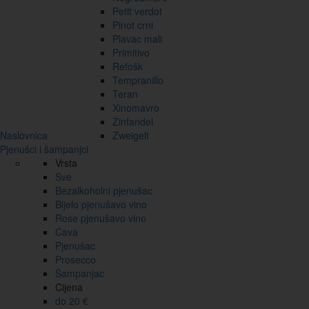
Petit verdot
Pinot crni
Plavac mali
Primitivo
Refošk
Tempranillo
Teran
Xinomavro
Zinfandel
Naslovnica
Zweigelt
Pjenušci i šampanjci
Vrsta
Sve
Bezalkoholni pjenušac
Bijelo pjenušavo vino
Rose pjenušavo vino
Cava
Pjenušac
Prosecco
Šampanjac
Cijena
do 20 €