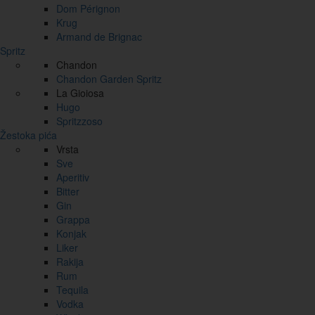
Dom Pérignon
Krug
Armand de Brignac
Spritz
Chandon
Chandon Garden Spritz
La Gioiosa
Hugo
Spritzzoso
Žestoka pića
Vrsta
Sve
Aperitiv
Bitter
Gin
Grappa
Konjak
Liker
Rakija
Rum
Tequila
Vodka