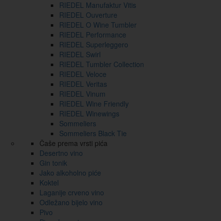
RIEDEL Manufaktur Vitis
RIEDEL Ouverture
RIEDEL O Wine Tumbler
RIEDEL Performance
RIEDEL Superleggero
RIEDEL Swirl
RIEDEL Tumbler Collection
RIEDEL Veloce
RIEDEL Veritas
RIEDEL Vinum
RIEDEL Wine Friendly
RIEDEL Winewings
Sommeliers
Sommeliers Black Tie
Čaše prema vrsti pića
Desertno vino
Gin tonik
Jako alkoholno piće
Koktel
Laganije crveno vino
Odležano bijelo vino
Pivo