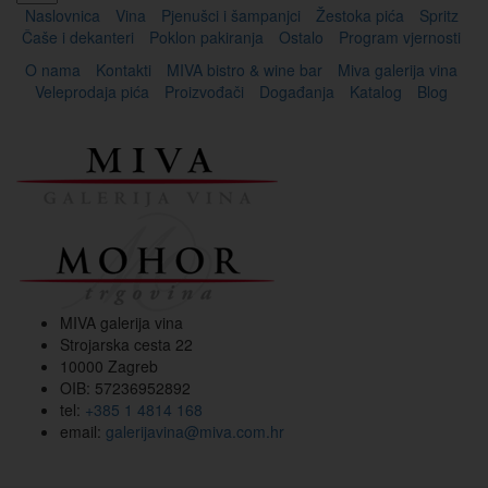
Naslovnica
Vina
Pjenušci i šampanjci
Žestoka pića
Spritz
Čaše i dekanteri
Poklon pakiranja
Ostalo
Program vjernosti
O nama
Kontakti
MIVA bistro & wine bar
Miva galerija vina
Veleprodaja pića
Proizvođači
Događanja
Katalog
Blog
MIVA galerija vina
Strojarska cesta 22
10000 Zagreb
OIB: 57236952892
tel:
+385 1 4814 168
email:
galerijavina@miva.com.hr