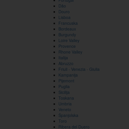
Portugal
Dão
Douro
Lisboa
Francuska
Bordeaux
Burgundy
Loire Valley
Provence
Rhone Valley
Italija
Abruzzo
Friuli - Venezia - Giulia
Kampanija
Pijemont
Puglia
Sicilija
Toskana
Umbria
Veneto
Španjolska
Toro
Ribera del Duero