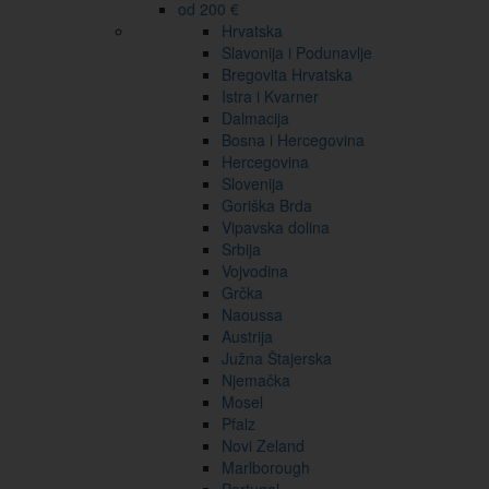
od 200 €
Hrvatska
Slavonija i Podunavlje
Bregovita Hrvatska
Istra i Kvarner
Dalmacija
Bosna i Hercegovina
Hercegovina
Slovenija
Goriška Brda
Vipavska dolina
Srbija
Vojvodina
Grčka
Naoussa
Austrija
Južna Štajerska
Njemačka
Mosel
Pfalz
Novi Zeland
Marlborough