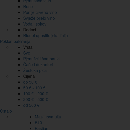
Pjenušavo vino
Rose
Punije crveno vino
Svježe bijelo vino
Voda i sokovi
Dodaci
Riedel ugostiteljska linija
Poklon pakiranja
Vrsta
Sve
Pjenušci i šampanjci
Čaše i dekanteri
Žestoka pića
Cijena
do 50 €
50 € - 100 €
100 € - 200 €
200 € - 500 €
od 500 €
Ostalo
Maslinova ulja
B10
Bastiàn