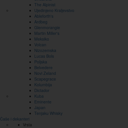
The Alpinist
Ujedinjeno Kraljevstvo
Ableforth's
Ardbeg
Glenmorangie
Martin Miller's
Meksiko
Volcan
Nizozemska
Lucas Bols
Poljska
Belvedere
Novi Zeland
Scapegrace
Kolumbija
Dictador
Kuba
Eminente
Japan
Tenjaku Whisky
Čaše i dekanteri
Vrsta