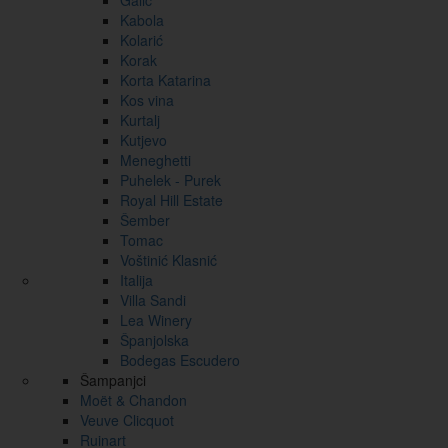
Galić
Kabola
Kolarić
Korak
Korta Katarina
Kos vina
Kurtalj
Kutjevo
Meneghetti
Puhelek - Purek
Royal Hill Estate
Šember
Tomac
Voštinić Klasnić
Italija
Villa Sandi
Lea Winery
Španjolska
Bodegas Escudero
Šampanjci
Moët & Chandon
Veuve Clicquot
Ruinart