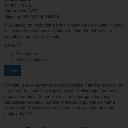
Alkohol:
13,0%
Zapremnina:
0,75L
Cijena na 02.05.2025:
18.51 €
Ovaj sauvignon može dobro pratiti pikantnu meksičku kuhinju koja
često sadrži dosta paprike i kukuruza. Također, dobro će se
slagati uz lagane riblje recepte.
10-12 °C
#Sauvignon
#Južna Štajerska
Opis
Odležani, sur-lie sauvignon blanc s položaja Gamlitzer na nosu se
najviše odlikuje mirisima tropskog voća. Zreli mango i nedozrele
papaje i marakuje. Sočan je u ustima i dobroga je balansa.
Struktura je delikatna i ugodno je mekan, popunjen aromama
finog taloga. Predviđen da odelžava, vinar savjetuje da ga se
popije prije 2021.