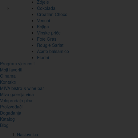
Zdjele
Čokolada
Croatian Choco
Venchi
Knjiga
Vinske priče
Foie Gras
Rougié Sarlat
Aceto balsamico
Fiorini
Program vjernosti
Moji favoriti
O nama
Kontakti
MIVA bistro & wine bar
Miva galerija vina
Veleprodaja pića
Proizvođači
Događanja
Katalog
Blog
Naslovnica