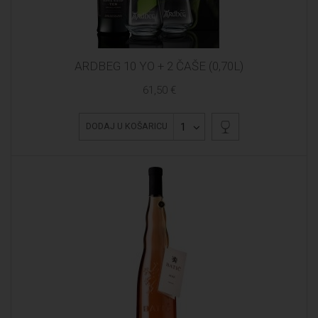
ARDBEG 10 YO + 2 ČAŠE (0,70L)
61,50 €
1
DODAJ U KOŠARICU