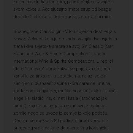
Fever-Tree Indian tonikom, promiješajte i uživajte u
svom koktelu. Ako slučajno imate sirup od bazge
dodajte 2ml kako bi dobili zaokruženi cvjetni miris.
Scapegrace Classic gin - Vrlo uspješna destilerija s
Novog Zelanda koja je do sada osvojila dva svjetska
zlata i dva svjetska srebra za svoj Gin Classic (San
Francisco Wine & Spirits Competition i London
International Wine & Spirits Competition). U replici
stare "ženevke" boce kakva se prije dva stoljeća
koristila za tinkture i u apotekama, nalazi se gin
začinjen s dvanaest začina (kora naranče, limuna,
kardamom, korijander, muškatni oraščić, klek, klinčići,
angelika, sladić, iris, cimet i kasia (istočnoazijski
cimet), koji se ne uzgajaju izvan svoje matične
zemlje nego se uvoze iz zemlje iz koje potječu.
Destilat se mekša s 80 godina starom vodom iz
prirodnog vrela na koje destilerija ima korisnička