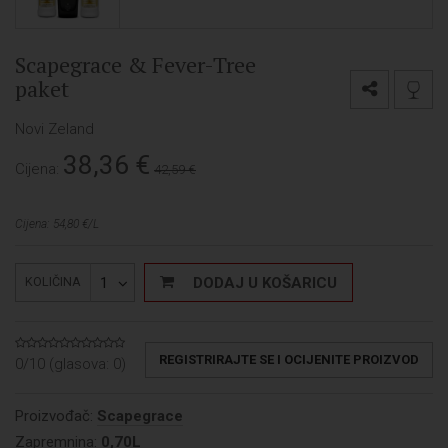
Scapegrace & Fever-Tree
paket
Novi Zeland
38,36
€
Cijena:
42,59 €
Cijena: 54,80 €/L
1
DODAJ U KOŠARICU
KOLIČINA
REGISTRIRAJTE SE I OCIJENITE PROIZVOD
0/10 (glasova:
0
)
Proizvođač:
Scapegrace
Zapremnina:
0,70L