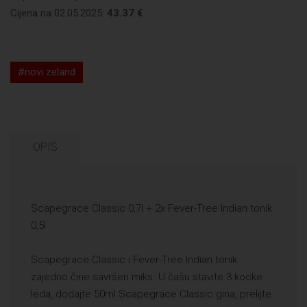
Cijena na 02.05.2025:
43.37 €
#novi zeland
OPIS
Scapegrace Classic 0,7l + 2x Fever-Tree Indian tonik
0,5l
Scapegrace Classic i Fever-Tree Indian tonik
zajedno čine savršen miks. U čašu stavite 3 kocke
leda, dodajte 50ml Scapegrace Classic gina, prelijte