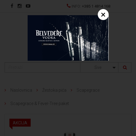
INFO:
+385 1 4814 168
×
EN
Sve
Naslovnica
Žestoka pića
Scapegrace
Scapegrace & Fever-Tree paket
AKCIJA