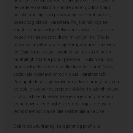
destilerija koja proizvodi vodke još od 1910. godine.
Belvedere destilatori koriste šesto godina staru
poljsku tradiciju kod proizvodnje ove craft vodke,
posebnog okusa i karaktera. Poljska raž koja se
koristi za proizvodnju Belvedere vodke je žitarica s
posebnih nasljeđem i drevnim korijenima. Vrlo je
otporna na velike oscilacije temperature i izazovno
tlo. Daje izrazit okus i karakter, za razliku od nekih
neutralnijih žitarica poput pšenice ili kukuruza. Kod
proizvodnje Belvedere vodke koristi se pročišćena
voda koja pojačava prirodni okus i karakter raži.
Postupak destilacije izravnom vatrom omogućava da
se dobije vodka nevjerojatne dubine i složenih okusa.
Filozofija brenda Belvedere je da je ono prirodno i
jednostavno - ono najbolje, stoga uvijek zagovara
jednostavnost, da se pije kvalitetnije a ne više.
Dobro strukturiranog i elegantnog profila, s