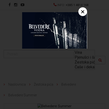
INFO:
+385 1 4814 168
×
EN
Naslovnica
Žestoka pića
Belvedere
Belvedere Summer