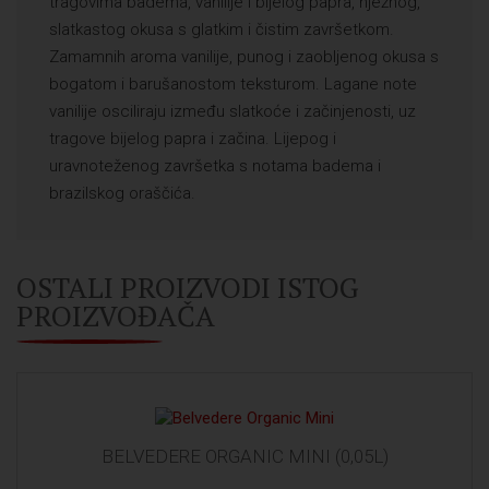
tragovima badema, vanilije i bijelog papra, nježnog,
slatkastog okusa s glatkim i čistim završetkom.
Zamamnih aroma vanilije, punog i zaobljenog okusa s
bogatom i barušanostom teksturom. Lagane note
vanilije osciliraju između slatkoće i začinjenosti, uz
tragove bijelog papra i začina. Lijepog i
uravnoteženog završetka s notama badema i
brazilskog oraščića.
OSTALI PROIZVODI ISTOG
PROIZVOĐAČA
BELVEDERE ORGANIC MINI (0,05L)