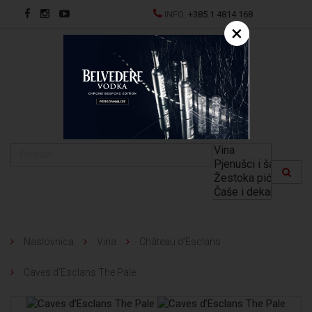
INFO:
+385 1 4814 168
×
EN
Naslovnica
Vina
Château d’Esclans
Caves d’Esclans The Pale