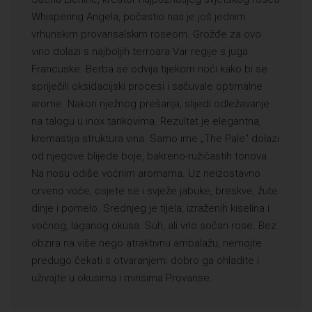
Whispering Angela, počastio nas je još jednim
vrhunskim provansalskim roseom. Grožđe za ovo
vino dolazi s najboljih terroara Var regije s juga
Francuske. Berba se odvija tijekom noći kako bi se
spriječili oksidacijski procesi i sačuvale optimalne
arome. Nakon nježnog prešanja, slijedi odležavanje
na talogu u inox tankovima. Rezultat je elegantna,
kremastija struktura vina. Samo ime „The Pale“ dolazi
od njegove blijede boje, bakreno-ružičastih tonova.
Na nosu odiše voćnim aromama. Uz neizostavno
crveno voće, osjete se i svježe jabuke, breskve, žute
dinje i pomelo. Srednjeg je tijela, izraženih kiselina i
voćnog, laganog okusa. Suh, ali vrlo sočan rose. Bez
obzira na više nego atraktivnu ambalažu, nemojte
predugo čekati s otvaranjem; dobro ga ohladite i
uživajte u okusima i mirisima Provanse.