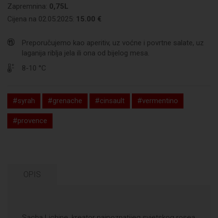
Zapremnina:
0,75L
Cijena na 02.05.2025:
15.00 €
Preporučujemo kao aperitiv, uz voćne i povrtne salate, uz
laganija riblja jela ili ona od bijelog mesa.
8-10 °C
#syrah
#grenache
#cinsault
#vermentino
#provence
OPIS
Sacha Lichine, kreator najpoznatijeg svjetskog rosea