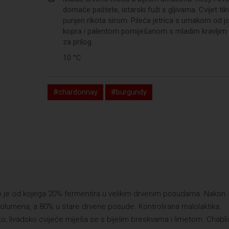
domaće paštete, istarski fuži s gljivama. Cvijet tik
punjen rikota sirom. Pileća jetrica s umakom od jo
kopra i palentom pomiješanom s mladim kravljim
za prilog.
10 °C
#chardonnay
#burgundy
o je od kojega 20% fermentira u velikim drvenim posudama. Nakon
 volumena, a 80% u stare drvene posude. Kontrolirana malolaktika.
Žuto, livadsko cvijeće miješa se s bijelim breskvama i limetom. Chabli