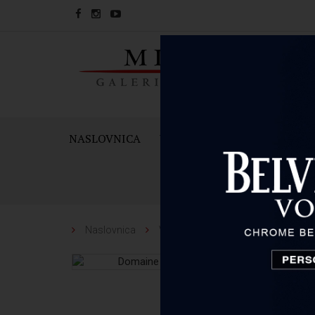
NASLOVNICA
VINA
PJENUŠCI I ŠAMPAN
Naslovnica
Vina
Domaine du Chardonnay