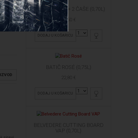
ARDBEG 10 YO + 2 ČAŠE (0,70L)
61,50 €
DODAJ U KOŠARICU
BATIČ ROSÉ (0,75L)
OIZVOD
22,80 €
DODAJ U KOŠARICU
BELVEDERE CUTTING BOARD
VAP (0,70L)
 sirevi,