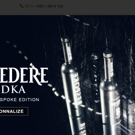
INFO:
+385 1 4814 168
JCI
SPRITZ
ŽESTOKA PIĆA
ČAŠE I DEKANTERI
P
Domaine du Chardonnay Chablis Premier cru
Domaine du Chardonnay
Chablis Premier cru
Burgundy, Francuska