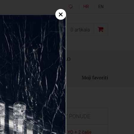
HR
EN
×
0,00
€
0
artikala
OKLON PAKIRANJA
OSTALO
Moji favoriti
IZDVOJENO IZ PONUDE