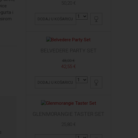
50,20 €
vice
gurta i
 sirom
DODAJ U KOŠARICU
BELVEDERE PARTY SET
48,00 €
42,55 €
DODAJ U KOŠARICU
GLENMORANGIE TASTER SET
25,80 €
s