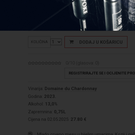
31,50
€
Cijena:
Cijena: 42,00 €/L
DODAJ U KOŠARICU
KOLIČINA
0/10 (glasova:
0
)
REGISTRIRAJTE SE I OCIJENITE PR
Vinarija:
Domaine du Chardonnay
Godina:
2023.
Alkohol:
13,0%
Zapremnina:
0,75L
Cijena na 02.05.2025:
27.80 €
Mlado crveno mesu u bijelim umacima. Kozji i ovčji