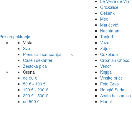
Le Verre de Vin
Grickalice
Gešenk
Med
Maričević
Nachtmann
Poklon pakiranja
Tanjuri
Vrsta
Vaze
Sve
Zdjele
Pjenušci i šampanjci
Čokolada
Čaše i dekanteri
Croatian Choco
Žestoka pića
Venchi
Cijena
Knjiga
do 50 €
Vinske priče
50 € - 100 €
Foie Gras
100 € - 200 €
Rougié Sarlat
200 € - 500 €
Aceto balsamico
od 500 €
Fiorini