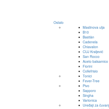
Ostalo
Maslinova ulja
B10
Bastiàn
Cadenela
Chiavalon
CUJ Kraljević
San Rocco
Aceto balsamico
Fiorini
Collefrisio
Tonici
Fever-Tree
Pivo
Sapporo
Singha
Varionica
Uređaji za čuvan