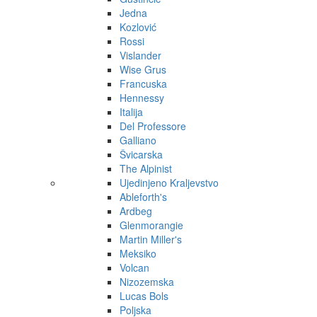
Jedna
Kozlović
Rossi
Vislander
Wise Grus
Francuska
Hennessy
Italija
Del Professore
Galliano
Švicarska
The Alpinist
Ujedinjeno Kraljevstvo
Ableforth's
Ardbeg
Glenmorangie
Martin Miller's
Meksiko
Volcan
Nizozemska
Lucas Bols
Poljska