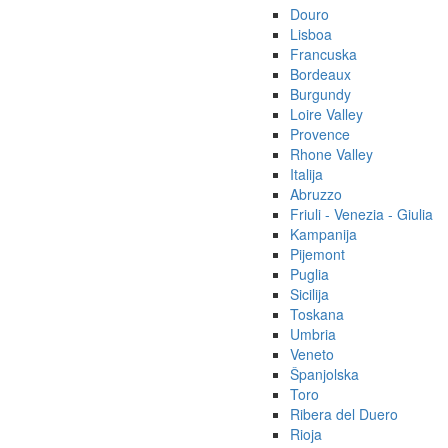
Douro
Lisboa
Francuska
Bordeaux
Burgundy
Loire Valley
Provence
Rhone Valley
Italija
Abruzzo
Friuli - Venezia - Giulia
Kampanija
Pijemont
Puglia
Sicilija
Toskana
Umbria
Veneto
Španjolska
Toro
Ribera del Duero
Rioja