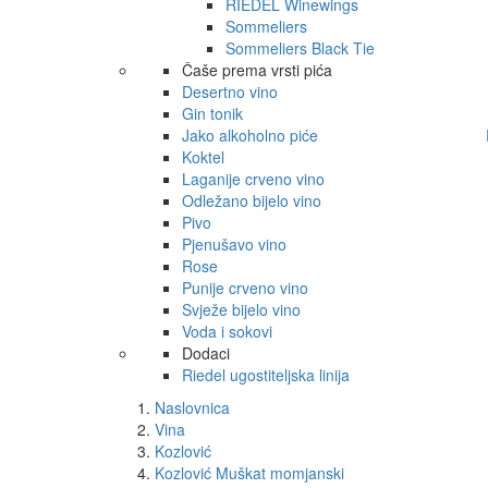
RIEDEL Winewings
Sommeliers
Sommeliers Black Tie
Čaše prema vrsti pića
Desertno vino
Gin tonik
Jako alkoholno piće
Koktel
Laganije crveno vino
Odležano bijelo vino
Pivo
Pjenušavo vino
Rose
Punije crveno vino
Svježe bijelo vino
Voda i sokovi
Dodaci
Riedel ugostiteljska linija
Naslovnica
Vina
Kozlović
Kozlović Muškat momjanski