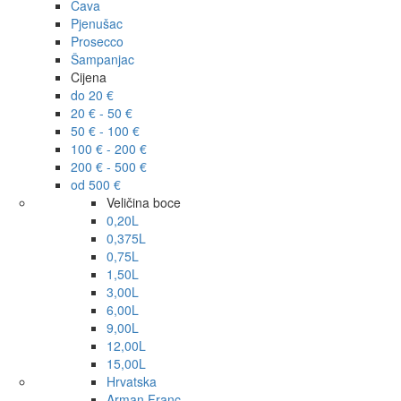
Cava
Pjenušac
Prosecco
Šampanjac
Cijena
do 20 €
20 € - 50 €
50 € - 100 €
100 € - 200 €
200 € - 500 €
od 500 €
Veličina boce
0,20L
0,375L
0,75L
1,50L
3,00L
6,00L
9,00L
12,00L
15,00L
Hrvatska
Arman Franc