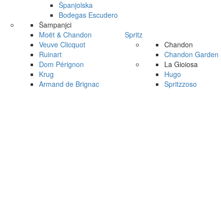
Španjolska
Bodegas Escudero
Šampanjci
Moët & Chandon
Spritz
Veuve Clicquot
Chandon
Ruinart
Chandon Garden S
Dom Pérignon
La Gioiosa
Krug
Hugo
Armand de Brignac
Spritzzoso