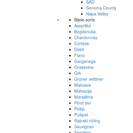
SAD
Sonoma County
Napa Valley
Bijele sorte
Assyritko
Bogdanuša
Chardonnay
Cortese
Debit
Fiano
Garganega
Graševina
Grk
Grüner veltliner
Malvasia
Malvazija
Maraština
Pinot sivi
Pošip
Pušipel
Rajnski rizling
Sauvignon
Semillion