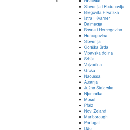
Hrvatska
Slavonija i Podunavlje
Bregovita Hrvatska
Istra i Kvarner
Dalmacija
Bosna i Hercegovina
Hercegovina
Slovenija
Goriška Brda
Vipavska dolina
Srbija
Vojvodina
Grčka
Naoussa
Austrija
Južna Štajerska
Njemačka
Mosel
Pfalz
Novi Zeland
Marlborough
Portugal
Dão