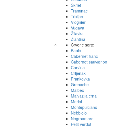
Škrlet
Traminac
Trbljan
Viognier
Vugava
Žilavka
Žlahtina
Crvene sorte
Babić
Cabernet franc
Cabernet sauvignon
Corvina
Crljenak
Frankovka
Grenache
Malbec
Malvazija crna
Merlot
Montepulciano
Nebbiolo
Negroamaro
Petit verdot