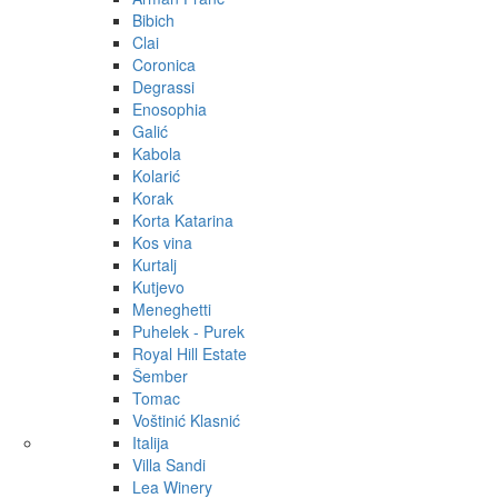
Bibich
Clai
Coronica
Degrassi
Enosophia
Galić
Kabola
Kolarić
Korak
Korta Katarina
Kos vina
Kurtalj
Kutjevo
Meneghetti
Puhelek - Purek
Royal Hill Estate
Šember
Tomac
Voštinić Klasnić
Italija
Villa Sandi
Lea Winery