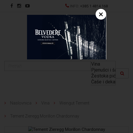
INFO:
+385 1 4814 168
×
EN
Naslovnica
Vina
Weingut Tement
Tement Zieregg Morillon Chardonnay