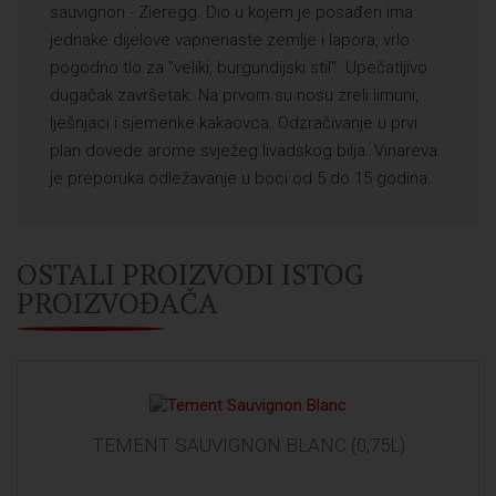
sauvignon - Zieregg. Dio u kojem je posađen ima
jednake dijelove vapnenaste zemlje i lapora, vrlo
pogodno tlo za "veliki, burgundijski stil". Upečatljivo
dugačak završetak. Na prvom su nosu zreli limuni,
lješnjaci i sjemenke kakaovca. Odzračivanje u prvi
plan dovede arome svježeg livadskog bilja. Vinareva
je preporuka odležavanje u boci od 5 do 15 godina.
OSTALI PROIZVODI ISTOG
PROIZVOĐAČA
TEMENT SAUVIGNON BLANC (0,75L)