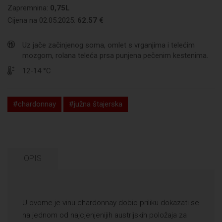
Zapremnina:
0,75L
Cijena na 02.05.2025:
62.57 €
Uz jače začinjenog soma, omlet s vrganjima i telećim
mozgom, rolana teleća prsa punjena pečenim kestenima.
12-14 °C
#chardonnay
#južna štajerska
OPIS
U ovome je vinu chardonnay dobio priliku dokazati se
na jednom od najcjenjenijih austrijskih položaja za