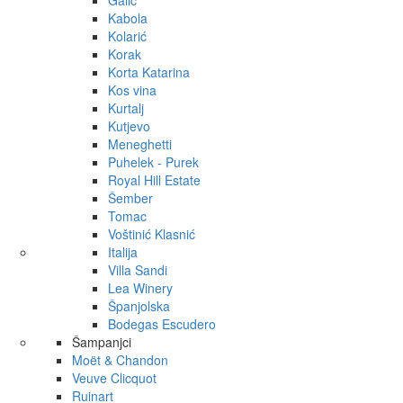
Galić
Kabola
Kolarić
Korak
Korta Katarina
Kos vina
Kurtalj
Kutjevo
Meneghetti
Puhelek - Purek
Royal Hill Estate
Šember
Tomac
Voštinić Klasnić
Italija
Villa Sandi
Lea Winery
Španjolska
Bodegas Escudero
Šampanjci
Moët & Chandon
Veuve Clicquot
Ruinart