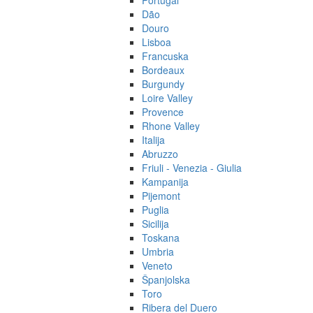
Portugal
Dão
Douro
Lisboa
Francuska
Bordeaux
Burgundy
Loire Valley
Provence
Rhone Valley
Italija
Abruzzo
Friuli - Venezia - Giulia
Kampanija
Pijemont
Puglia
Sicilija
Toskana
Umbria
Veneto
Španjolska
Toro
Ribera del Duero