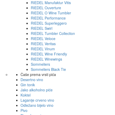
RIEDEL Manufaktur Vitis
RIEDEL Ouverture
RIEDEL O Wine Tumbler
RIEDEL Performance
RIEDEL Superleggero
RIEDEL Swirl
RIEDEL Tumbler Collection
RIEDEL Veloce
RIEDEL Veritas
RIEDEL Vinum
RIEDEL Wine Friendly
RIEDEL Winewings
Sommeliers
Sommeliers Black Tie
Čaše prema vrsti pića
Desertno vino
Gin tonik
Jako alkoholno piće
Koktel
Laganije crveno vino
Odležano bijelo vino
Pivo