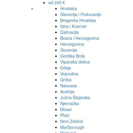
od 200 €
Hrvatska
Slavonija i Podunavlje
Bregovita Hrvatska
Istra i Kvarner
Dalmacija
Bosna i Hercegovina
Hercegovina
Slovenija
Goriška Brda
Vipavska dolina
Srbija
Vojvodina
Grčka
Naoussa
Austrija
Južna Štajerska
Njemačka
Mosel
Pfalz
Novi Zeland
Marlborough