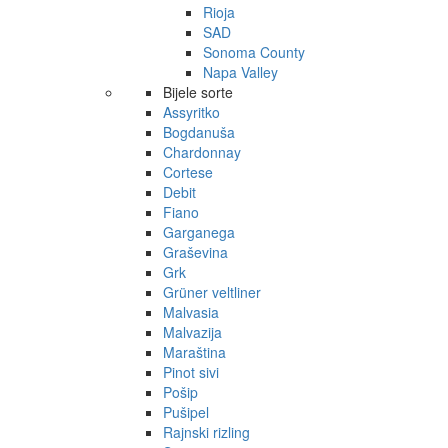
Rioja
SAD
Sonoma County
Napa Valley
Bijele sorte
Assyritko
Bogdanuša
Chardonnay
Cortese
Debit
Fiano
Garganega
Graševina
Grk
Grüner veltliner
Malvasia
Malvazija
Maraština
Pinot sivi
Pošip
Pušipel
Rajnski rizling