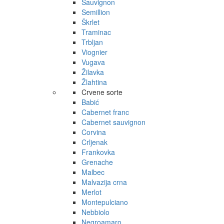
Sauvignon
Semillion
Škrlet
Traminac
Trbljan
Viognier
Vugava
Žilavka
Žlahtina
Crvene sorte
Babić
Cabernet franc
Cabernet sauvignon
Corvina
Crljenak
Frankovka
Grenache
Malbec
Malvazija crna
Merlot
Montepulciano
Nebbiolo
Negroamaro