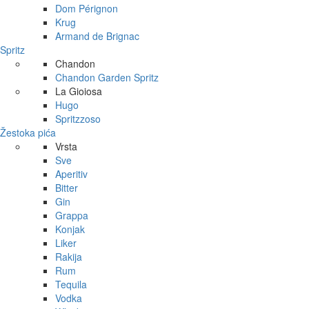
Dom Pérignon
Krug
Armand de Brignac
Spritz
Chandon
Chandon Garden Spritz
La Gioiosa
Hugo
Spritzzoso
Žestoka pića
Vrsta
Sve
Aperitiv
Bitter
Gin
Grappa
Konjak
Liker
Rakija
Rum
Tequila
Vodka