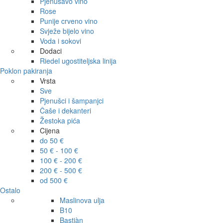
Pjenušavo vino
Rose
Punije crveno vino
Svježe bijelo vino
Voda i sokovi
Dodaci
Riedel ugostiteljska linija
Poklon pakiranja
Vrsta
Sve
Pjenušci i šampanjci
Čaše i dekanteri
Žestoka pića
Cijena
do 50 €
50 € - 100 €
100 € - 200 €
200 € - 500 €
od 500 €
Ostalo
Maslinova ulja
B10
Bastiàn