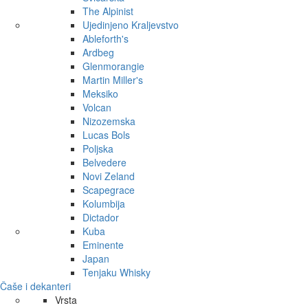
The Alpinist
Ujedinjeno Kraljevstvo
Ableforth's
Ardbeg
Glenmorangie
Martin Miller's
Meksiko
Volcan
Nizozemska
Lucas Bols
Poljska
Belvedere
Novi Zeland
Scapegrace
Kolumbija
Dictador
Kuba
Eminente
Japan
Tenjaku Whisky
Čaše i dekanteri
Vrsta