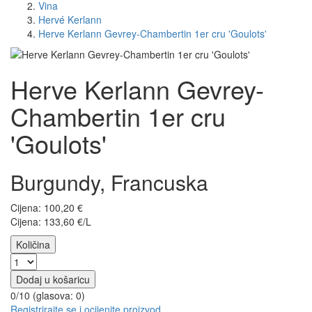
Vina
Hervé Kerlann
Herve Kerlann Gevrey-Chambertin 1er cru 'Goulots'
Herve Kerlann Gevrey-
Chambertin 1er cru
'Goulots'
Burgundy, Francuska
Cijena:
100,20
€
Cijena: 133,60 €/L
Količina
Dodaj u košaricu
0/10 (glasova:
0
)
Registrirajte se i ocijenite proizvod