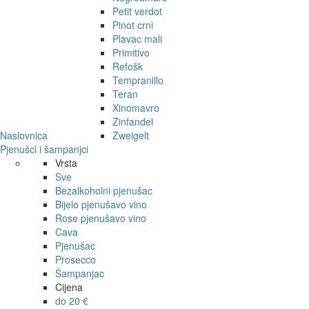
Petit verdot
Pinot crni
Plavac mali
Primitivo
Refošk
Tempranillo
Teran
Xinomavro
Zinfandel
Naslovnica
Zweigelt
Pjenušci i šampanjci
Vrsta
Sve
Bezalkoholni pjenušac
Bijelo pjenušavo vino
Rose pjenušavo vino
Cava
Pjenušac
Prosecco
Šampanjac
Cijena
do 20 €