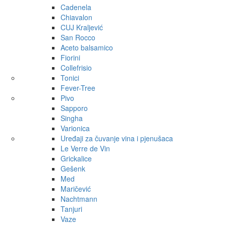
Cadenela
Chiavalon
CUJ Kraljević
San Rocco
Aceto balsamico
Fiorini
Collefrisio
Tonici
Fever-Tree
Pivo
Sapporo
Singha
Varionica
Uređaji za čuvanje vina i pjenušaca
Le Verre de Vin
Grickalice
Gešenk
Med
Maričević
Nachtmann
Tanjuri
Vaze