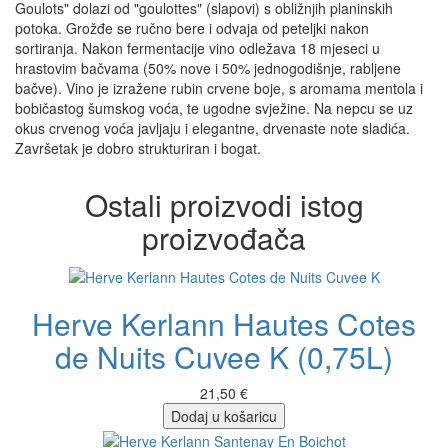
Goulots" dolazi od "goulottes" (slapovi) s obližnjih planinskih
potoka. Grožđe se ručno bere i odvaja od peteljki nakon
sortiranja. Nakon fermentacije vino odležava 18 mjeseci u
hrastovim bačvama (50% nove i 50% jednogodišnje, rabljene
bačve). Vino je izražene rubin crvene boje, s aromama mentola i
bobičastog šumskog voća, te ugodne svježine. Na nepcu se uz
okus crvenog voća javljaju i elegantne, drvenaste note sladića.
Završetak je dobro strukturiran i bogat.
Ostali proizvodi istog
proizvođača
Herve Kerlann Hautes Cotes
de Nuits Cuvee K (0,75L)
21,50 €
Dodaj u košaricu