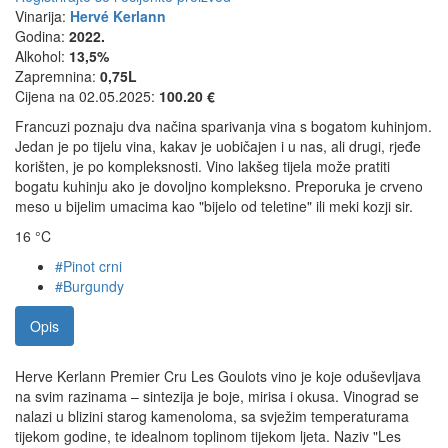
Vinarija:
Hervé Kerlann
Godina:
2022.
Alkohol:
13,5%
Zapremnina:
0,75L
Cijena na 02.05.2025:
100.20 €
Francuzi poznaju dva načina sparivanja vina s bogatom kuhinjom.
Jedan je po tijelu vina, kakav je uobičajen i u nas, ali drugi, rjeđe
korišten, je po kompleksnosti. Vino lakšeg tijela može pratiti
bogatu kuhinju ako je dovoljno kompleksno. Preporuka je crveno
meso u bijelim umacima kao "bijelo od teletine" ili meki kozji sir.
16 °C
#Pinot crni
#Burgundy
Opis
Herve Kerlann Premier Cru Les Goulots vino je koje oduševljava
na svim razinama – sintezija je boje, mirisa i okusa. Vinograd se
nalazi u blizini starog kamenoloma, sa svježim temperaturama
tijekom godine, te idealnom toplinom tijekom ljeta. Naziv "Les