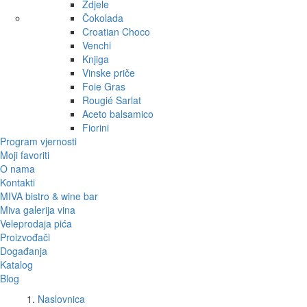
Zdjele
Čokolada
Croatian Choco
Venchi
Knjiga
Vinske priče
Foie Gras
Rougié Sarlat
Aceto balsamico
Fiorini
Program vjernosti
Moji favoriti
O nama
Kontakti
MIVA bistro & wine bar
Miva galerija vina
Veleprodaja pića
Proizvođači
Događanja
Katalog
Blog
Naslovnica