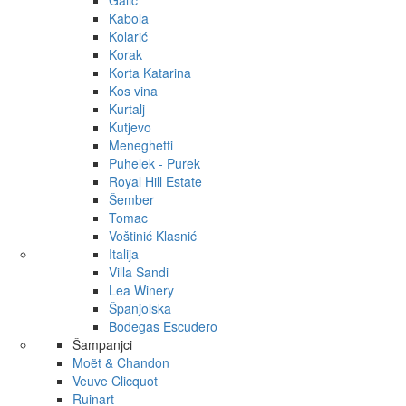
Galić
Kabola
Kolarić
Korak
Korta Katarina
Kos vina
Kurtalj
Kutjevo
Meneghetti
Puhelek - Purek
Royal Hill Estate
Šember
Tomac
Voštinić Klasnić
Italija
Villa Sandi
Lea Winery
Španjolska
Bodegas Escudero
Šampanjci
Moët & Chandon
Veuve Clicquot
Ruinart