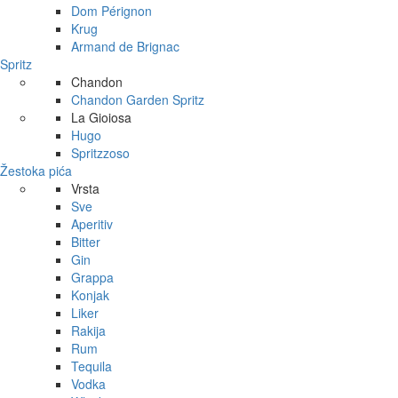
Dom Pérignon
Krug
Armand de Brignac
Spritz
Chandon
Chandon Garden Spritz
La Gioiosa
Hugo
Spritzzoso
Žestoka pića
Vrsta
Sve
Aperitiv
Bitter
Gin
Grappa
Konjak
Liker
Rakija
Rum
Tequila
Vodka