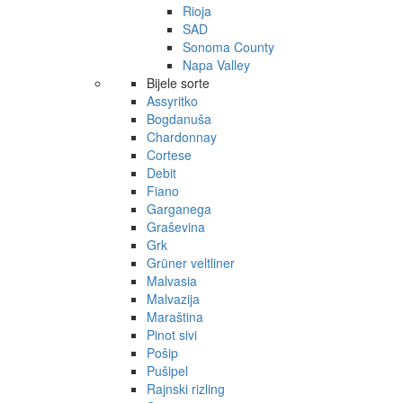
Rioja
SAD
Sonoma County
Napa Valley
Bijele sorte
Assyritko
Bogdanuša
Chardonnay
Cortese
Debit
Fiano
Garganega
Graševina
Grk
Grüner veltliner
Malvasia
Malvazija
Maraština
Pinot sivi
Pošip
Pušipel
Rajnski rizling