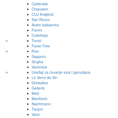
Cadenela
Chiavalon
CUJ Kraljević
San Rocco
Aceto balsamico
Fiorini
Collefrisio
Tonici
Fever-Tree
Pivo
Sapporo
Singha
Varionica
Uređaji za čuvanje vina i pjenušaca
Le Verre de Vin
Grickalice
Gešenk
Med
Maričević
Nachtmann
Tanjuri
Vaze