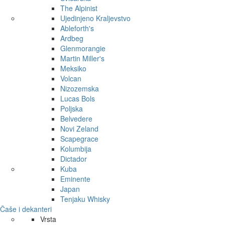
The Alpinist
Ujedinjeno Kraljevstvo
Ableforth's
Ardbeg
Glenmorangie
Martin Miller's
Meksiko
Volcan
Nizozemska
Lucas Bols
Poljska
Belvedere
Novi Zeland
Scapegrace
Kolumbija
Dictador
Kuba
Eminente
Japan
Tenjaku Whisky
Čaše i dekanteri
Vrsta