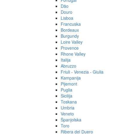
Portugal
Dão
Douro
Lisboa
Francuska
Bordeaux
Burgundy
Loire Valley
Provence
Rhone Valley
Italija
Abruzzo
Friuli - Venezia - Giulia
Kampanija
Pijemont
Puglia
Sicilija
Toskana
Umbria
Veneto
Španjolska
Toro
Ribera del Duero