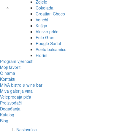
Zdjele
Čokolada
Croatian Choco
Venchi
Knjiga
Vinske priče
Foie Gras
Rougié Sarlat
Aceto balsamico
Fiorini
Program vjernosti
Moji favoriti
O nama
Kontakti
MIVA bistro & wine bar
Miva galerija vina
Veleprodaja pića
Proizvođači
Događanja
Katalog
Blog
Naslovnica