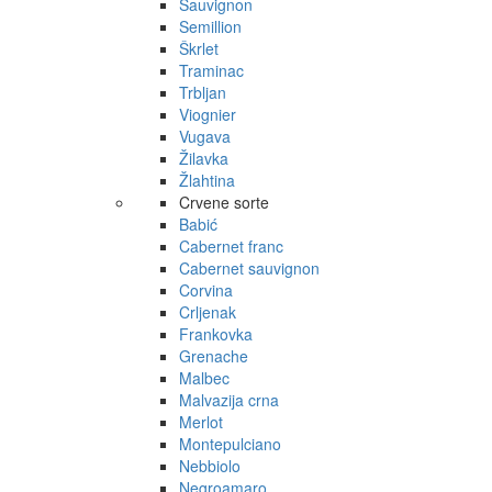
Sauvignon
Semillion
Škrlet
Traminac
Trbljan
Viognier
Vugava
Žilavka
Žlahtina
Crvene sorte
Babić
Cabernet franc
Cabernet sauvignon
Corvina
Crljenak
Frankovka
Grenache
Malbec
Malvazija crna
Merlot
Montepulciano
Nebbiolo
Negroamaro