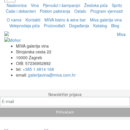
Naslovnica
Vina
Pjenušci i šampanjci
Žestoka pića
Spritz
Čaše i dekanteri
Poklon pakiranja
Ostalo
Program vjernosti
O nama
Kontakti
MIVA bistro & wine bar
Miva galerija vina
Veleprodaja pića
Proizvođači
Događanja
Katalog
Blog
MIVA galerija vina
Strojarska cesta 22
10000 Zagreb
OIB: 57236952892
tel:
+385 1 4814 168
email:
galerijavina@miva.com.hr
Newsletter prijava