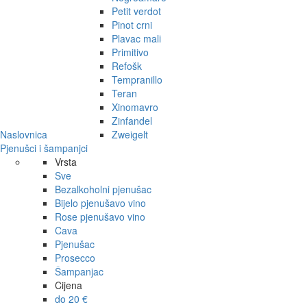
Petit verdot
Pinot crni
Plavac mali
Primitivo
Refošk
Tempranillo
Teran
Xinomavro
Zinfandel
Naslovnica
Zweigelt
Pjenušci i šampanjci
Vrsta
Sve
Bezalkoholni pjenušac
Bijelo pjenušavo vino
Rose pjenušavo vino
Cava
Pjenušac
Prosecco
Šampanjac
Cijena
do 20 €