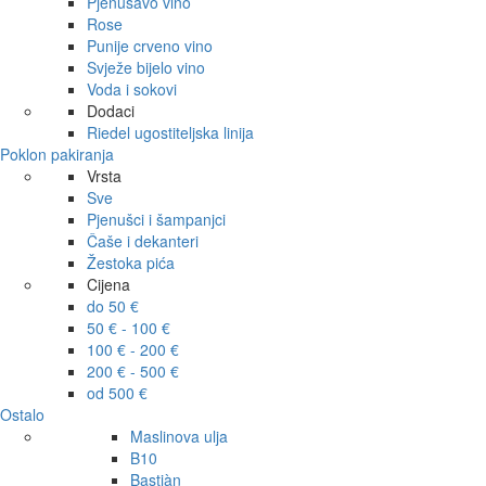
Pjenušavo vino
Rose
Punije crveno vino
Svježe bijelo vino
Voda i sokovi
Dodaci
Riedel ugostiteljska linija
Poklon pakiranja
Vrsta
Sve
Pjenušci i šampanjci
Čaše i dekanteri
Žestoka pića
Cijena
do 50 €
50 € - 100 €
100 € - 200 €
200 € - 500 €
od 500 €
Ostalo
Maslinova ulja
B10
Bastiàn