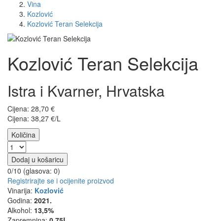
Vina
Kozlović
Kozlović Teran Selekcija
Kozlović Teran Selekcija
Istra i Kvarner, Hrvatska
Cijena:
28,70
€
Cijena: 38,27 €/L
Količina
Dodaj u košaricu
0/10 (glasova:
0
)
Registrirajte se i ocijenite proizvod
Vinarija:
Kozlović
Godina:
2021.
Alkohol:
13,5%
Zapremnina:
0,75L