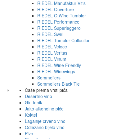
RIEDEL Manufaktur Vitis
RIEDEL Ouverture
RIEDEL O Wine Tumbler
RIEDEL Performance
RIEDEL Superleggero
RIEDEL Swirl
RIEDEL Tumbler Collection
RIEDEL Veloce
RIEDEL Veritas
RIEDEL Vinum
RIEDEL Wine Friendly
RIEDEL Winewings
Sommeliers
Sommeliers Black Tie
Čaše prema vrsti pića
Desertno vino
Gin tonik
Jako alkoholno piće
Koktel
Laganije crveno vino
Odležano bijelo vino
Pivo