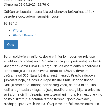
Cijena na 02.05.2025:
28.70 €
Odličan uz bogata mesna jela od istarskog boškarina, ali i uz
deserte s čokoladom i šumskim voćem.
16-18 °C
#Teran
#Istra i Kvarner
Opis
Teran selekcija vinarije Kozlović primjer je modernog pristupa
autohtonoj istarskoj sorti. Grožđe za njegovu proizvodnju dolazi iz
vinograda Santa Lucia i Žmergo. Nakon osam dana maceracije i
fermentacije u inox tankovima, teran odležava u drvenim
bačvama od 500 litara još dvanaest mjeseci. Krasi ga duboka
ljubičasta boja, na nosu je lijepo izbalansiran, ugodne finoće.
Obiluje aromama tamnog bobičastog voća, notama dima, fino
tostiranog hrasta uz lagan utjecaj mediteranskog bilja, a prisutne
su i arome divljih trešanja i nešto zemljanih nota. Na nepcu je vino
nešto diskretnije s notama tamne trešnje i gorke čokolade,
srednjeg tijela i zrelih tanina. Ovaj teran ne želi impresionirati na