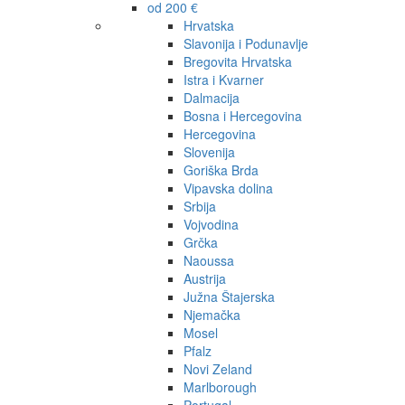
od 200 €
Hrvatska
Slavonija i Podunavlje
Bregovita Hrvatska
Istra i Kvarner
Dalmacija
Bosna i Hercegovina
Hercegovina
Slovenija
Goriška Brda
Vipavska dolina
Srbija
Vojvodina
Grčka
Naoussa
Austrija
Južna Štajerska
Njemačka
Mosel
Pfalz
Novi Zeland
Marlborough