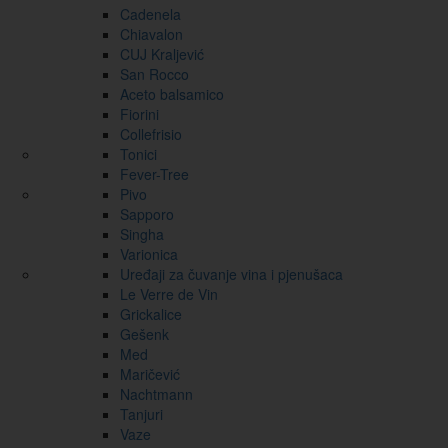
Cadenela
Chiavalon
CUJ Kraljević
San Rocco
Aceto balsamico
Fiorini
Collefrisio
Tonici
Fever-Tree
Pivo
Sapporo
Singha
Varionica
Uređaji za čuvanje vina i pjenušaca
Le Verre de Vin
Grickalice
Gešenk
Med
Maričević
Nachtmann
Tanjuri
Vaze