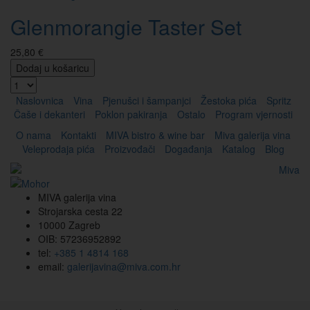
Glenmorangie Taster Set
25,80 €
Dodaj u košaricu
Naslovnica
Vina
Pjenušci i šampanjci
Žestoka pića
Spritz
Čaše i dekanteri
Poklon pakiranja
Ostalo
Program vjernosti
O nama
Kontakti
MIVA bistro & wine bar
Miva galerija vina
Veleprodaja pića
Proizvođači
Događanja
Katalog
Blog
MIVA galerija vina
Strojarska cesta 22
10000 Zagreb
OIB: 57236952892
tel:
+385 1 4814 168
email:
galerijavina@miva.com.hr