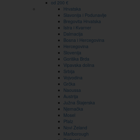
od 200 €
Hrvatska
Slavonija i Podunavlje
Bregovita Hrvatska
Istra i Kvarner
Dalmacija
Bosna i Hercegovina
Hercegovina
Slovenija
Goriška Brda
Vipavska dolina
Srbija
Vojvodina
Grčka
Naoussa
Austrija
Južna Štajerska
Njemačka
Mosel
Pfalz
Novi Zeland
Marlborough