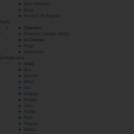
Dom Pérignon
Krug
Armand de Brignac
Spritz
Chandon
Chandon Garden Spritz
La Gioiosa
Hugo
Spritzzoso
Žestoka pića
Vrsta
Sve
Aperitiv
Bitter
Gin
Grappa
Konjak
Liker
Rakija
Rum
Tequila
Vodka