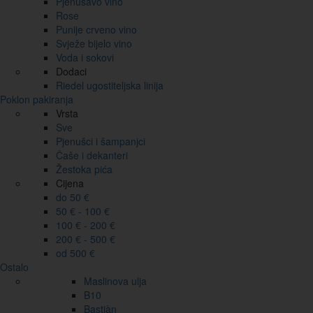
Pjenušavo vino
Rose
Punije crveno vino
Svježe bijelo vino
Voda i sokovi
Dodaci
Riedel ugostiteljska linija
Poklon pakiranja
Vrsta
Sve
Pjenušci i šampanjci
Čaše i dekanteri
Žestoka pića
Cijena
do 50 €
50 € - 100 €
100 € - 200 €
200 € - 500 €
od 500 €
Ostalo
Maslinova ulja
B10
Bastiàn