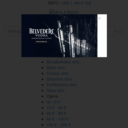
INFO:
+385 1 4814 168
×
EN
Vina
Vrsta
Sve
Aromatizirano vino
Bezalkoholno vino
Bijelo vino
Crveno vino
Desertno vino
Fortificirano vino
Rose vino
Cijena
do 15 €
15 € - 40 €
40 € - 80 €
80 € - 130 €
130 € - 200 €