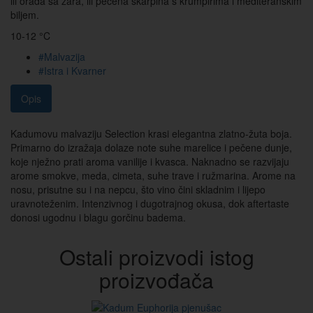
ili orada sa žara, ili pečena škarpina s krumpirima i mediteranskim
biljem.
10-12 °C
#Malvazija
#Istra i Kvarner
Opis
Kadumovu malvaziju Selection krasi elegantna zlatno-žuta boja.
Primarno do izražaja dolaze note suhe marelice i pečene dunje,
koje nježno prati aroma vanilije i kvasca. Naknadno se razvijaju
arome smokve, meda, cimeta, suhe trave i ružmarina. Arome na
nosu, prisutne su i na nepcu, što vino čini skladnim i lijepo
uravnoteženim. Intenzivnog i dugotrajnog okusa, dok aftertaste
donosi ugodnu i blagu gorčinu badema.
Ostali proizvodi istog
proizvođača