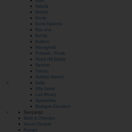
Galić
Kabola
Kolarić
Korak
Korta Katarina
Kos vina
Kurtalj
Kutjevo
Meneghetti
Puhelek - Purek
Royal Hill Estate
Šember
Tomac
Voštinić Klasnić
Italija
Villa Sandi
Lea Winery
Španjolska
Bodegas Escudero
Šampanjci
Moët & Chandon
Veuve Clicquot
Ruinart