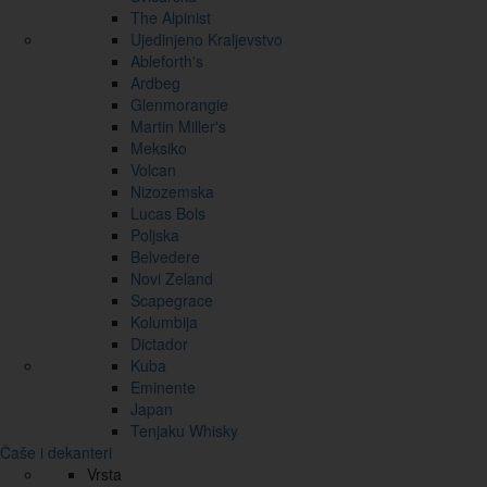
The Alpinist
Ujedinjeno Kraljevstvo
Ableforth's
Ardbeg
Glenmorangie
Martin Miller's
Meksiko
Volcan
Nizozemska
Lucas Bols
Poljska
Belvedere
Novi Zeland
Scapegrace
Kolumbija
Dictador
Kuba
Eminente
Japan
Tenjaku Whisky
Čaše i dekanteri
Vrsta