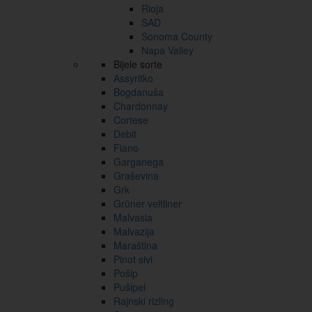
Rioja
SAD
Sonoma County
Napa Valley
Bijele sorte
Assyritko
Bogdanuša
Chardonnay
Cortese
Debit
Fiano
Garganega
Graševina
Grk
Grüner veltliner
Malvasia
Malvazija
Maraština
Pinot sivi
Pošip
Pušipel
Rajnski rizling