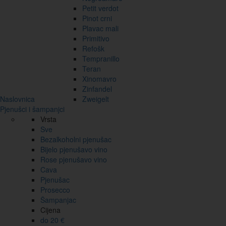
Petit verdot
Pinot crni
Plavac mali
Primitivo
Refošk
Tempranillo
Teran
Xinomavro
Zinfandel
Naslovnica
Zweigelt
Pjenušci i šampanjci
Vrsta
Sve
Bezalkoholni pjenušac
Bijelo pjenušavo vino
Rose pjenušavo vino
Cava
Pjenušac
Prosecco
Šampanjac
Cijena
do 20 €