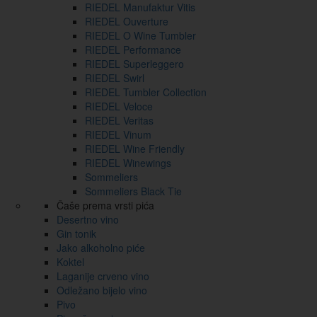
RIEDEL Manufaktur Vitis
RIEDEL Ouverture
RIEDEL O Wine Tumbler
RIEDEL Performance
RIEDEL Superleggero
RIEDEL Swirl
RIEDEL Tumbler Collection
RIEDEL Veloce
RIEDEL Veritas
RIEDEL Vinum
RIEDEL Wine Friendly
RIEDEL Winewings
Sommeliers
Sommeliers Black Tie
Čaše prema vrsti pića
Desertno vino
Gin tonik
Jako alkoholno piće
Koktel
Laganije crveno vino
Odležano bijelo vino
Pivo