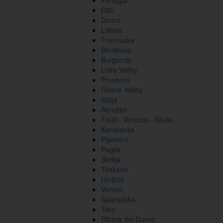
Portugal
Dão
Douro
Lisboa
Francuska
Bordeaux
Burgundy
Loire Valley
Provence
Rhone Valley
Italija
Abruzzo
Friuli - Venezia - Giulia
Kampanija
Pijemont
Puglia
Sicilija
Toskana
Umbria
Veneto
Španjolska
Toro
Ribera del Duero