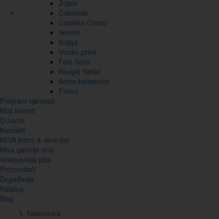
Zdjele
Čokolada
Croatian Choco
Venchi
Knjiga
Vinske priče
Foie Gras
Rougié Sarlat
Aceto balsamico
Fiorini
Program vjernosti
Moji favoriti
O nama
Kontakti
MIVA bistro & wine bar
Miva galerija vina
Veleprodaja pića
Proizvođači
Događanja
Katalog
Blog
Naslovnica