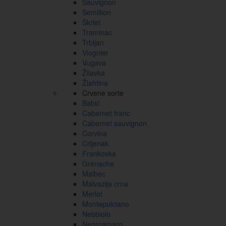
Sauvignon
Semillion
Škrlet
Traminac
Trbljan
Viognier
Vugava
Žilavka
Žlahtina
Crvene sorte
Babić
Cabernet franc
Cabernet sauvignon
Corvina
Crljenak
Frankovka
Grenache
Malbec
Malvazija crna
Merlot
Montepulciano
Nebbiolo
Negroamaro