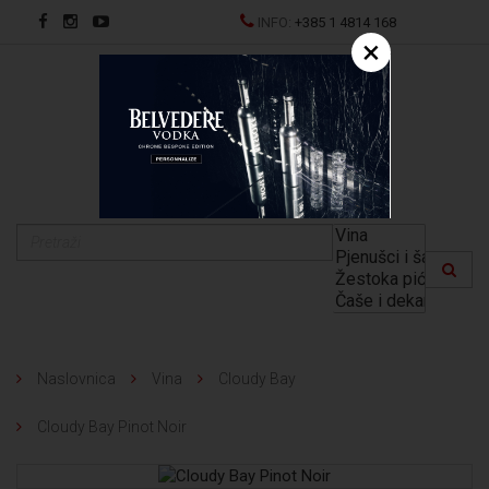
INFO:
+385 1 4814 168
×
EN
Naslovnica
Vina
Cloudy Bay
Cloudy Bay Pinot Noir