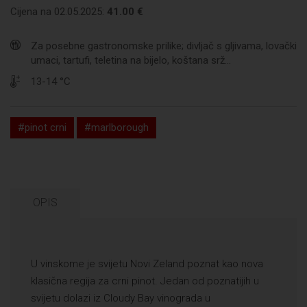
Cijena na 02.05.2025:
41.00 €
Za posebne gastronomske prilike; divljač s gljivama, lovački
umaci, tartufi, teletina na bijelo, koštana srž...
13-14 °C
#pinot crni
#marlborough
OPIS
U vinskome je svijetu Novi Zeland poznat kao nova
klasična regija za crni pinot. Jedan od poznatijih u
svijetu dolazi iz Cloudy Bay vinograda u