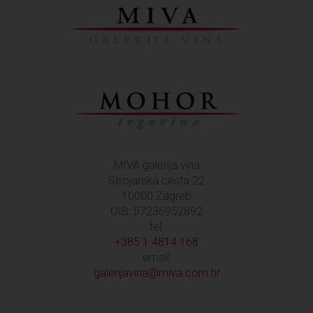
MIVA galerija vina
Strojarska cesta 22
10000 Zagreb
OIB: 57236952892
tel:
+385 1 4814 168
email:
galerijavina@miva.com.hr