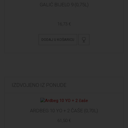
GALIĆ BIJELO 9 (0,75L)
16,73 €
DODAJ U KOŠARICU
IZDVOJENO IZ PONUDE
ARDBEG 10 YO + 2 ČAŠE (0,70L)
61,50 €