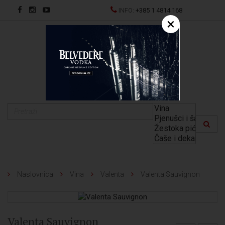
INFO:
+385 1 4814 168
×
EN
Naslovnica
Vina
Valenta
Valenta Sauvignon
Valenta Sauvignon