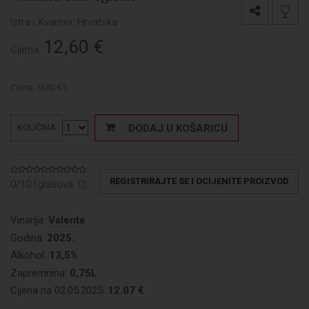
Istra i Kvarner, Hrvatska
12,60
€
Cijena:
Cijena: 16,80 €/L
DODAJ U KOŠARICU
KOLIČINA
REGISTRIRAJTE SE I OCIJENITE PROIZVOD
0/10 (glasova:
0
)
Vinarija:
Valenta
Godina:
2025.
Alkohol:
13,5%
Zapremnina:
0,75L
Cijena na 02.05.2025:
12.07 €