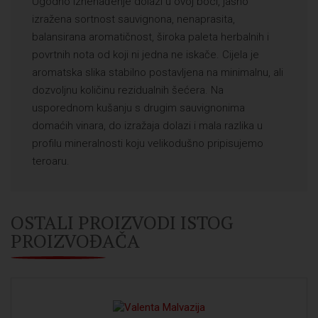
Ugodno iznenađenje dolazi u ovoj boci, jasno
izražena sortnost sauvignona, nenaprasita,
balansirana aromatičnost, široka paleta herbalnih i
povrtnih nota od koji ni jedna ne iskače. Cijela je
aromatska slika stabilno postavljena na minimalnu, ali
dozvoljnu količinu rezidualnih šećera. Na
usporednom kušanju s drugim sauvignonima
domaćih vinara, do izražaja dolazi i mala razlika u
profilu mineralnosti koju velikodušno pripisujemo
teroaru.
OSTALI PROIZVODI ISTOG
PROIZVOĐAČA