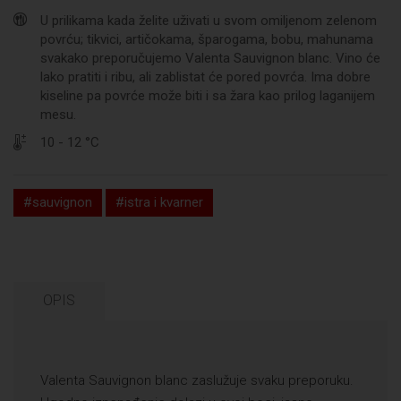
U prilikama kada želite uživati u svom omiljenom zelenom
povrću; tikvici, artičokama, šparogama, bobu, mahunama
svakako preporučujemo Valenta Sauvignon blanc. Vino će
lako pratiti i ribu, ali zablistat će pored povrća. Ima dobre
kiseline pa povrće može biti i sa žara kao prilog laganijem
mesu.
10 - 12 °C
#sauvignon
#istra i kvarner
OPIS
Valenta Sauvignon blanc zaslužuje svaku preporuku.