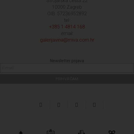
Strojarska cesta 22
10000 Zagreb
OIB: 57236952892
tel:
+385 1 4814 168
email:
galerijavina@miva.com.hr
Newsletter prijava