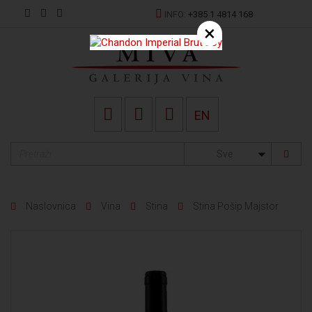
INFO:
+385 1 4814 168
×
EN
Sve
Naslovnica
Vina
Stina
Stina Pošip Majstor