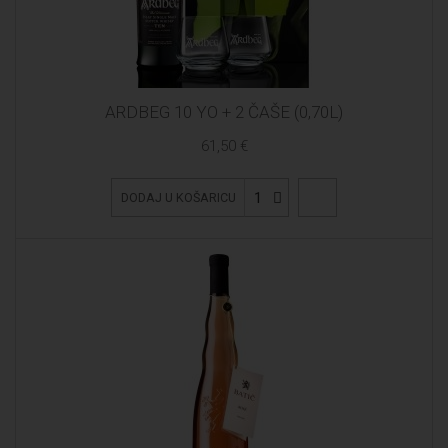
ARDBEG 10 YO + 2 ČAŠE (0,70L)
61,50 €
1
DODAJ U KOŠARICU