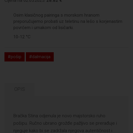
Cijena na 02.05.2025:
28.82 €
Osim klasičnog pairinga s morskom hranom
preporučujemo probati uz teletinu na lešo s korjenastim
povrćem i umakom od lisičarki.
10-12 °C
#pošip
#dalmacija
OPIS
Bračka Stina odjenula je novo majstorsko ruho
pošipu. Ručno ubrano grožđe pažljivo se prerađuje i
njeguje kako bi se zadržala njegova autentičnost i