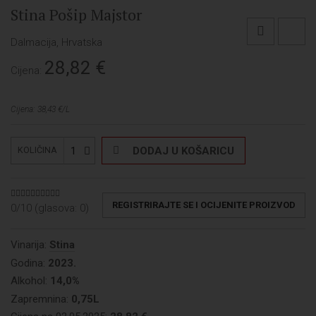
Stina Pošip Majstor
Dalmacija, Hrvatska
28,82
€
Cijena:
Cijena: 38,43 €/L
1
DODAJ U KOŠARICU
KOLIČINA
REGISTRIRAJTE SE I OCIJENITE PROIZVOD
0/10 (glasova:
0
)
Vinarija:
Stina
Godina:
2023.
Alkohol:
14,0%
Zapremnina:
0,75L