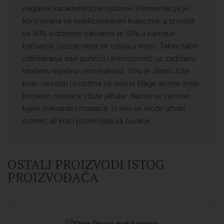
naglasile karakteristične osobine. Fermentacija je
kontrolirana na selekcioniranim kvascima, a provodi
se 50% u drvenim bačvama te 50% u barrique
bačvama. Dozrijevanje se odvija u inoxu. Takav način
odležavanja daje punoću i kremoznost, uz zadržanu
izraženu svježinu i mineralnost. Vino je zlatno žute
boje, na nosu i u ustima se osjete blage arome zrele
breskve, marelice i žute jabuke. Naziru se i arome
bijele čokolade i maslaca. U vinu se može uživati
odmah, ali ima i potencijala za čuvanje.
OSTALI PROIZVODI ISTOG
PROIZVOĐAČA