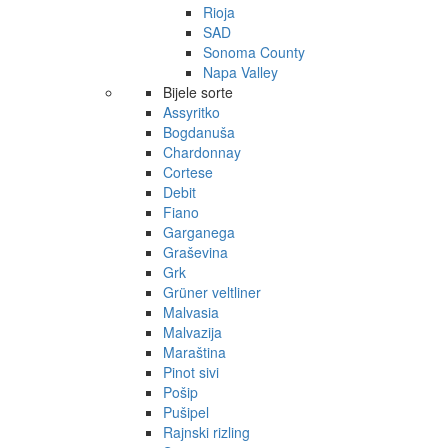
Rioja
SAD
Sonoma County
Napa Valley
Bijele sorte
Assyritko
Bogdanuša
Chardonnay
Cortese
Debit
Fiano
Garganega
Graševina
Grk
Grüner veltliner
Malvasia
Malvazija
Maraština
Pinot sivi
Pošip
Pušipel
Rajnski rizling