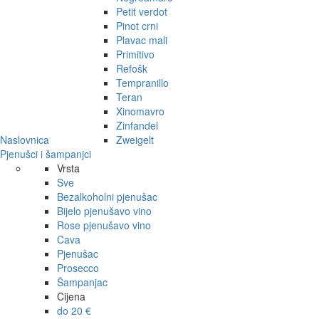
Petit verdot
Pinot crni
Plavac mali
Primitivo
Refošk
Tempranillo
Teran
Xinomavro
Zinfandel
Naslovnica
Zweigelt
Pjenušci i šampanjci
Vrsta
Sve
Bezalkoholni pjenušac
Bijelo pjenušavo vino
Rose pjenušavo vino
Cava
Pjenušac
Prosecco
Šampanjac
Cijena
do 20 €