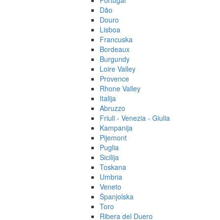
Portugal
Dão
Douro
Lisboa
Francuska
Bordeaux
Burgundy
Loire Valley
Provence
Rhone Valley
Italija
Abruzzo
Friuli - Venezia - Giulia
Kampanija
Pijemont
Puglia
Sicilija
Toskana
Umbria
Veneto
Španjolska
Toro
Ribera del Duero