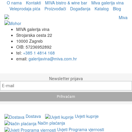
O nama
Kontakti
MIVA bistro & wine bar
Miva galerija vina
Veleprodaja pića
Proizvođači
Događanja
Katalog
Blog
MIVA galerija vina
Strojarska cesta 22
10000 Zagreb
OIB: 57236952892
tel:
+385 1 4814 168
email:
galerijavina@miva.com.hr
Newsletter prijava
Dostava
Uvjeti kupnje
Način plaćanja
Uvjeti Programa vjernosti