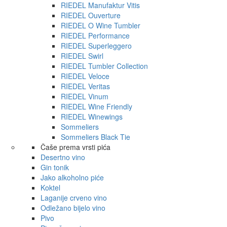
RIEDEL Manufaktur Vitis
RIEDEL Ouverture
RIEDEL O Wine Tumbler
RIEDEL Performance
RIEDEL Superleggero
RIEDEL Swirl
RIEDEL Tumbler Collection
RIEDEL Veloce
RIEDEL Veritas
RIEDEL Vinum
RIEDEL Wine Friendly
RIEDEL Winewings
Sommeliers
Sommeliers Black Tie
Čaše prema vrsti pića
Desertno vino
Gin tonik
Jako alkoholno piće
Koktel
Laganije crveno vino
Odležano bijelo vino
Pivo