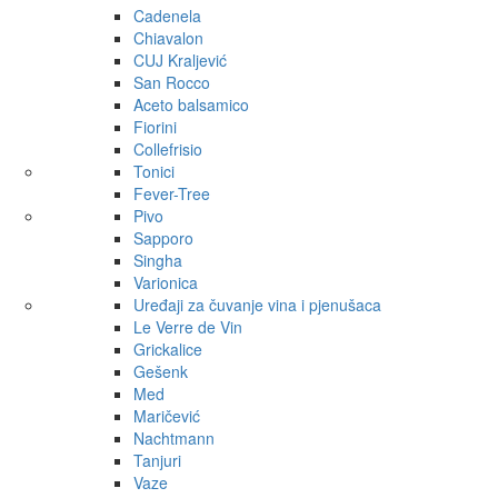
Cadenela
Chiavalon
CUJ Kraljević
San Rocco
Aceto balsamico
Fiorini
Collefrisio
Tonici
Fever-Tree
Pivo
Sapporo
Singha
Varionica
Uređaji za čuvanje vina i pjenušaca
Le Verre de Vin
Grickalice
Gešenk
Med
Maričević
Nachtmann
Tanjuri
Vaze