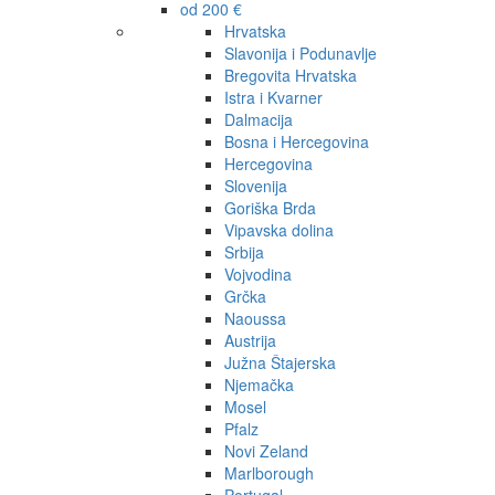
od 200 €
Hrvatska
Slavonija i Podunavlje
Bregovita Hrvatska
Istra i Kvarner
Dalmacija
Bosna i Hercegovina
Hercegovina
Slovenija
Goriška Brda
Vipavska dolina
Srbija
Vojvodina
Grčka
Naoussa
Austrija
Južna Štajerska
Njemačka
Mosel
Pfalz
Novi Zeland
Marlborough