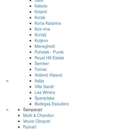
Galić
Kabola
Kolarić
Korak
Korta Katarina
Kos vina
Kurtalj
Kutjevo
Meneghetti
Puhelek - Purek
Royal Hill Estate
Šember
Tomac
Voštinić Klasnić
Italija
Villa Sandi
Lea Winery
Španjolska
Bodegas Escudero
Šampanjci
Moët & Chandon
Veuve Clicquot
Ruinart