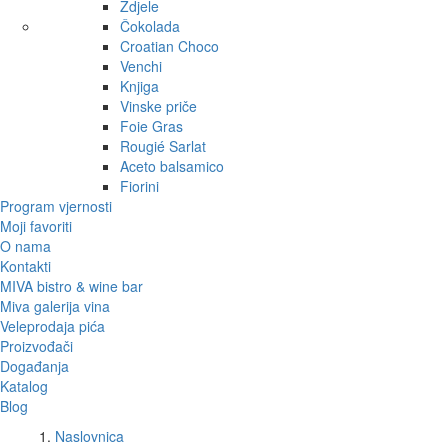
Zdjele
Čokolada
Croatian Choco
Venchi
Knjiga
Vinske priče
Foie Gras
Rougié Sarlat
Aceto balsamico
Fiorini
Program vjernosti
Moji favoriti
O nama
Kontakti
MIVA bistro & wine bar
Miva galerija vina
Veleprodaja pića
Proizvođači
Događanja
Katalog
Blog
Naslovnica