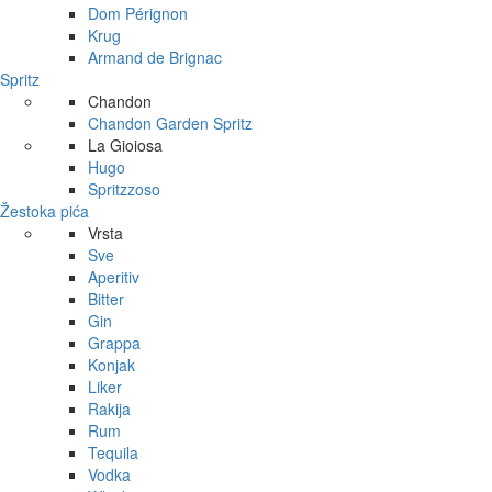
Dom Pérignon
Krug
Armand de Brignac
Spritz
Chandon
Chandon Garden Spritz
La Gioiosa
Hugo
Spritzzoso
Žestoka pića
Vrsta
Sve
Aperitiv
Bitter
Gin
Grappa
Konjak
Liker
Rakija
Rum
Tequila
Vodka