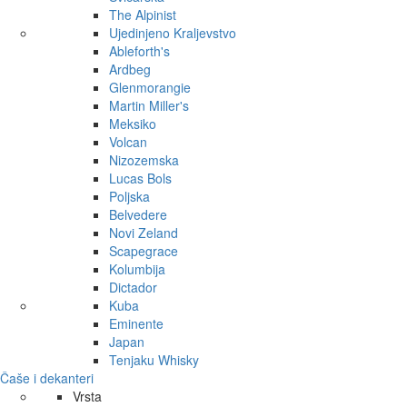
The Alpinist
Ujedinjeno Kraljevstvo
Ableforth's
Ardbeg
Glenmorangie
Martin Miller's
Meksiko
Volcan
Nizozemska
Lucas Bols
Poljska
Belvedere
Novi Zeland
Scapegrace
Kolumbija
Dictador
Kuba
Eminente
Japan
Tenjaku Whisky
Čaše i dekanteri
Vrsta