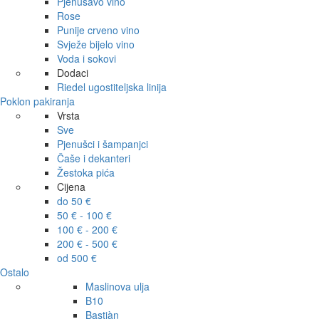
Pjenušavo vino
Rose
Punije crveno vino
Svježe bijelo vino
Voda i sokovi
Dodaci
Riedel ugostiteljska linija
Poklon pakiranja
Vrsta
Sve
Pjenušci i šampanjci
Čaše i dekanteri
Žestoka pića
Cijena
do 50 €
50 € - 100 €
100 € - 200 €
200 € - 500 €
od 500 €
Ostalo
Maslinova ulja
B10
Bastiàn