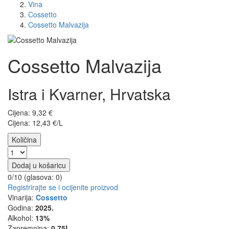
Vina
Cossetto
Cossetto Malvazija
Cossetto Malvazija
Istra i Kvarner, Hrvatska
Cijena:
9,32
€
Cijena: 12,43 €/L
Količina
Dodaj u košaricu
0/10 (glasova:
0
)
Registrirajte se i ocijenite proizvod
Vinarija:
Cossetto
Godina:
2025.
Alkohol:
13%
Zapremnina:
0,75L