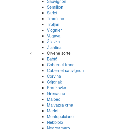
Sauvignon
Semillion
Škrlet
Traminac
Trbljan
Viognier
Vugava
Žilavka
Žlahtina
Crvene sorte
Babić
Cabernet franc
Cabernet sauvignon
Corvina
Crljenak
Frankovka
Grenache
Malbec
Malvazija crna
Merlot
Montepulciano
Nebbiolo
Negroamaro