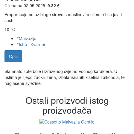
Cijena na 02.05.2025:
9.32 €
Preporučujemo uz blage sireve s maslinovim uljem, riblja jela i
sushi.
10 °C
#Malvazija
#Istra i Kvarner
Opis
Slamnato žute boje i izraženog cvjetno-voćnog karaktera. U
ustima je lijepo zaokružena, izbalansiranih kiselina i alkohola, te
naglašene svježine.
Ostali proizvodi istog
proizvođača