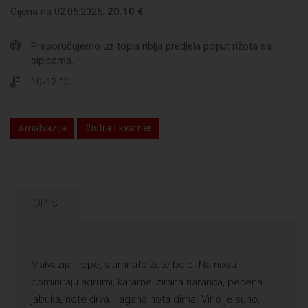
Cijena na 02.05.2025:
20.10 €
Preporučujemo uz topla riblja predjela poput rižota sa
sipicama.
10-12 °C
#malvazija
#istra i kvarner
OPIS
Malvazija lijepe, slamnato žute boje. Na nosu
dominiraju agrumi, karamelizirana naranča, pečena
jabuka, note drva i lagana nota dima. Vino je suho,