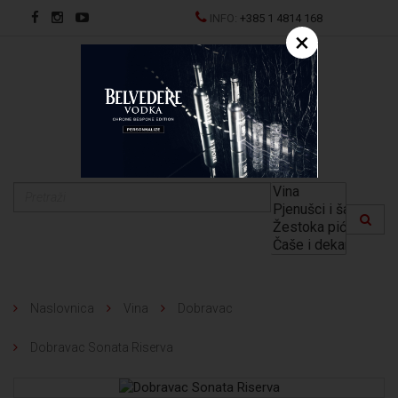
INFO:
+385 1 4814 168
×
EN
Naslovnica
Vina
Dobravac
Dobravac Sonata Riserva