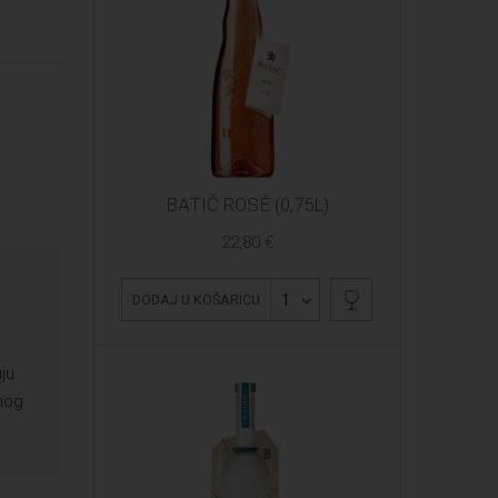
BATIČ ROSÉ (0,75L)
22,80 €
1
DODAJ U KOŠARICU
ju
unog