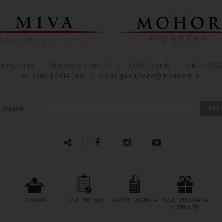
alerija vina
Strojarska cesta 22
10000 Zagreb
OIB: 57236
tel:
+385 1 4814 168
email:
galerijavina@miva.com.hr
 prijava
DOSTAVA
UVJETI KUPNJE
NAČIN PLAĆANJA
UVJETI PROGRAMA
VJERNOSTI