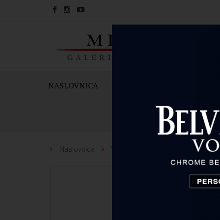
NASLOVNICA
VINA
PJENUŠCI I ŠAMPAN
Naslovnica
Vina
Benvenuti
Benvenuti 