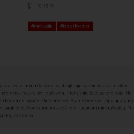
10-12 °C
#malvazija
#istra i kvarner
 proizvodnju vina dolazi iz najstarijih dijelova vinograda, a nakon
, aromatski neutralnim, bačvama. Intenzivnije žuto zelene boje. Na
 kojima se najviše ističe breskva. Arome breskve lijepo upotpunju
iše karakterističnom sortnom svježinom i laganom mineralnošću. P
nkastog završetka.