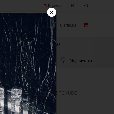
Prijavi se
HR
EN
×
0,00
€
0
artikala
OKLON PAKIRANJA
OSTALO
Moji favoriti
IZDVOJENO IZ PONUDE