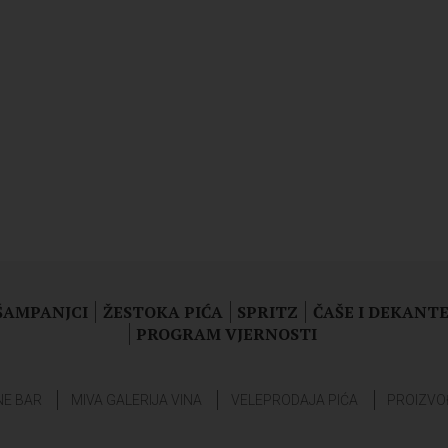
 ŠAMPANJCI
ŽESTOKA PIĆA
SPRITZ
ČAŠE I DEKANTE
PROGRAM VJERNOSTI
NE BAR
MIVA GALERIJA VINA
VELEPRODAJA PIĆA
PROIZVO