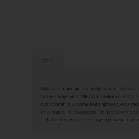
OPIS
Odležana malvazija vinarije Benvenuti. Grožđe za
fermentacije, vino odležava u velikim hrastovim
nosu dominiraju arome koštunjićavog voća među
note kruške i bijelog papra. Na nepcu vino od
tijela te intenzivnog, dugotrajnog i pomalo sla