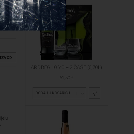
OIZVOD
ARDBEG 10 YO + 2 ČAŠE (0,70L)
61,50 €
1
DODAJ U KOŠARICU
ijelu
s