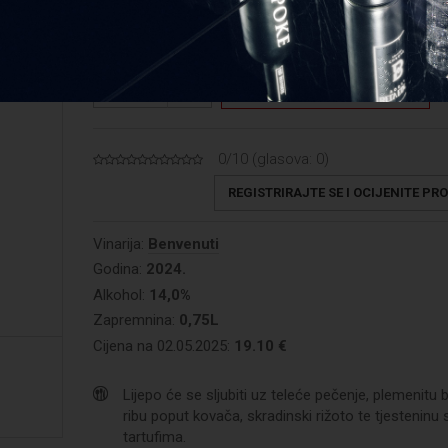
Cijena: 25,47 €/L
1
DODAJ U KOŠARICU
KOLIČINA
0/10 (glasova:
0
)
REGISTRIRAJTE SE I OCIJENITE PR
Vinarija:
Benvenuti
Godina:
2024.
Alkohol:
14,0%
Zapremnina:
0,75L
Cijena na 02.05.2025:
19.10 €
Lijepo će se sljubiti uz teleće pečenje, plemenitu b
ribu poput kovača, skradinski rižoto te tjesteninu 
tartufima.