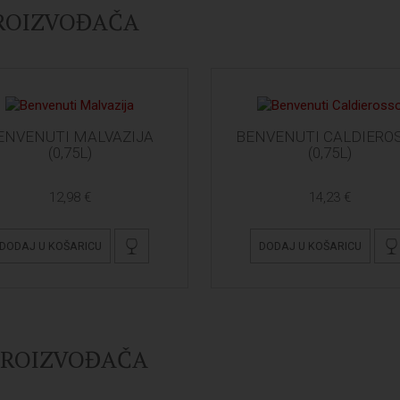
PROIZVOĐAČA
ENVENUTI MALVAZIJA
BENVENUTI CALDIERO
(0,75L)
(0,75L)
12,98 €
14,23 €
DODAJ U KOŠARICU
DODAJ U KOŠARICU
 PROIZVOĐAČA