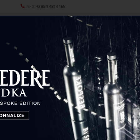
INFO:
+385 1 4814 168
Sve
JCI
SPRITZ
ŽESTOKA PIĆA
ČAŠE I DEKANTERI
P
Malvazija Livio
Benvenuti Malvazija Livio
Istra i Kvarner, Hrvatska
19,10
€
Cijena: