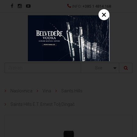
INFO:
+385 1 4814 168
×
EN
Sve
Naslovnica
Vina
Saints Hills
Saints Hills E.T. Ernest Tolj Dingač