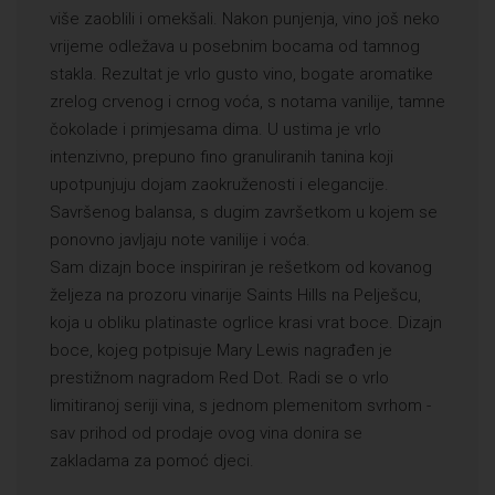
više zaoblili i omekšali. Nakon punjenja, vino još neko
vrijeme odležava u posebnim bocama od tamnog
stakla. Rezultat je vrlo gusto vino, bogate aromatike
zrelog crvenog i crnog voća, s notama vanilije, tamne
čokolade i primjesama dima. U ustima je vrlo
intenzivno, prepuno fino granuliranih tanina koji
upotpunjuju dojam zaokruženosti i elegancije.
Savršenog balansa, s dugim završetkom u kojem se
ponovno javljaju note vanilije i voća.
Sam dizajn boce inspiriran je rešetkom od kovanog
željeza na prozoru vinarije Saints Hills na Pelješcu,
koja u obliku platinaste ogrlice krasi vrat boce. Dizajn
boce, kojeg potpisuje Mary Lewis nagrađen je
prestižnom nagradom Red Dot. Radi se o vrlo
limitiranoj seriji vina, s jednom plemenitom svrhom -
sav prihod od prodaje ovog vina donira se
zakladama za pomoć djeci.