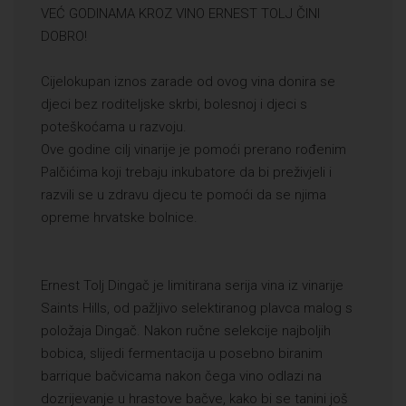
VEĆ GODINAMA KROZ VINO ERNEST TOLJ ČINI
DOBRO!
Cijelokupan iznos zarade od ovog vina donira se
djeci bez roditeljske skrbi, bolesnoj i djeci s
poteškoćama u razvoju.
Ove godine cilj vinarije je pomoći prerano rođenim
Palčićima koji trebaju inkubatore da bi preživjeli i
razvili se u zdravu djecu te pomoći da se njima
opreme hrvatske bolnice.
Ernest Tolj Dingač je limitirana serija vina iz vinarije
Saints Hills, od pažljivo selektiranog plavca malog s
položaja Dingač. Nakon ručne selekcije najboljih
bobica, slijedi fermentacija u posebno biranim
barrique bačvicama nakon čega vino odlazi na
dozrijevanje u hrastove bačve, kako bi se tanini još