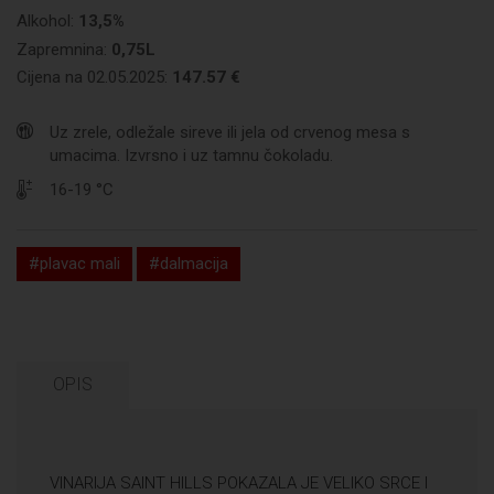
Alkohol:
13,5%
Zapremnina:
0,75L
Cijena na 02.05.2025:
147.57 €
Uz zrele, odležale sireve ili jela od crvenog mesa s
umacima. Izvrsno i uz tamnu čokoladu.
16-19 °C
#plavac mali
#dalmacija
OPIS
VINARIJA SAINT HILLS POKAZALA JE VELIKO SRCE I