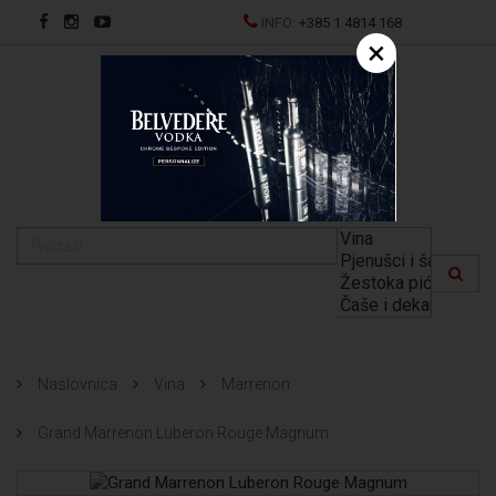
INFO:
+385 1 4814 168
×
EN
Naslovnica
Vina
Marrenon
Grand Marrenon Luberon Rouge Magnum