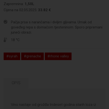
Zapremnina:
1,50L
Cijena na 02.05.2025:
33.82 €
Pačja prsa s narančama i divljim gljivama. Umak od
goveđeg repa s domaćom tjesteninom. Sporo pripremani
juneći obrazi.
18 °C
#syrah
#grenache
#rhone valley
OPIS
Vino nastaje od grožđa trideset godina starih loza iz