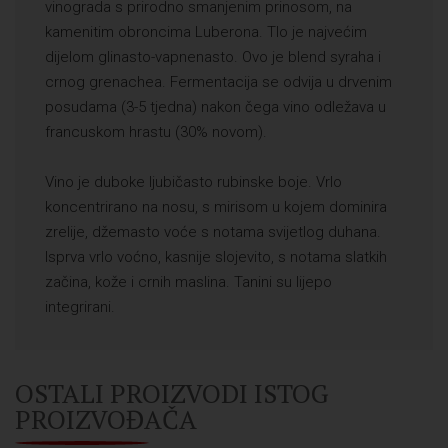
vinograda s prirodno smanjenim prinosom, na
kamenitim obroncima Luberona. Tlo je najvećim
dijelom glinasto-vapnenasto. Ovo je blend syraha i
crnog grenachea. Fermentacija se odvija u drvenim
posudama (3-5 tjedna) nakon čega vino odležava u
francuskom hrastu (30% novom).
Vino je duboke ljubičasto rubinske boje. Vrlo
koncentrirano na nosu, s mirisom u kojem dominira
zrelije, džemasto voće s notama svijetlog duhana.
Isprva vrlo voćno, kasnije slojevito, s notama slatkih
začina, kože i crnih maslina. Tanini su lijepo
integrirani.
OSTALI PROIZVODI ISTOG
PROIZVOĐAČA