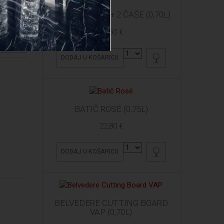
ARDBEG 10 YO + 2 ČAŠE (0,70L)
61,50 €
OIZVOD
DODAJ U KOŠARICU
BATIČ ROSÉ (0,75L)
22,80 €
DODAJ U KOŠARICU
BELVEDERE CUTTING BOARD
VAP (0,70L)