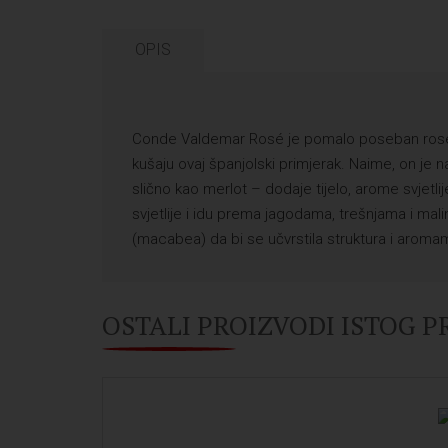
OPIS
Conde Valdemar Rosé je pomalo poseban rose i 
kušaju ovaj španjolski primjerak. Naime, on je
slično kao merlot – dodaje tijelo, arome svje
svjetlije i idu prema jagodama, trešnjama i mal
(macabea) da bi se učvrstila struktura i arom
OSTALI PROIZVODI ISTOG 