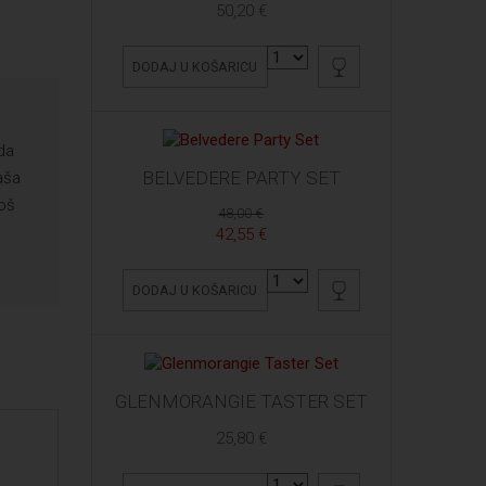
50,20 €
DODAJ U KOŠARICU
da
BELVEDERE PARTY SET
aša
još
48,00 €
42,55 €
DODAJ U KOŠARICU
GLENMORANGIE TASTER SET
25,80 €