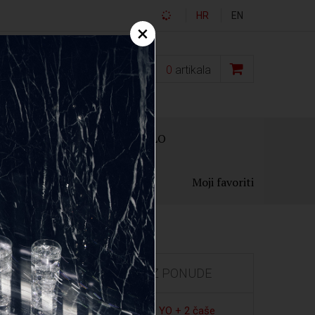
HR
EN
×
0,00
€
0
artikala
OKLON PAKIRANJA
OSTALO
Moji favoriti
IZDVOJENO IZ PONUDE