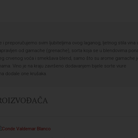
preporučujemo svim ljubiteljima ovog laganog, ljetnog stila vina 
 napravljen od garnache (grenache), sorta koja se u blendovima pon
tlijeg crvenog voća i smekšava blend, samo što su arome garnache 
inama. Vino je na kraju završeno dodavanjem bijele sorte viure
ama dodale one krušaka.
PROIZVOĐAČA