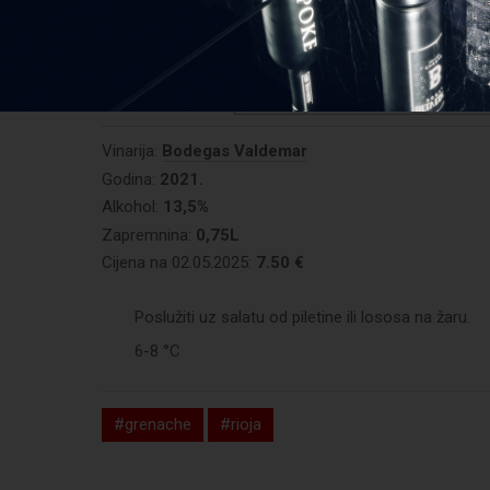
0/10 (glasova:
0
)
REGISTRIRAJTE SE I OCIJENITE PR
Vinarija:
Bodegas Valdemar
Godina:
2021.
Alkohol:
13,5%
Zapremnina:
0,75L
Cijena na 02.05.2025:
7.50 €
Poslužiti uz salatu od piletine ili lososa na žaru.
6-8 °C
#grenache
#rioja