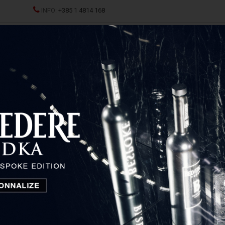
INFO:
+385 1 4814 168
JCI
SPRITZ
ŽESTOKA PIĆA
ČAŠE I DEKANTERI
P
Conde Valdemar Rosé
Conde Valdemar Rosé
Rioja, Španjolska
Privremeno nedostupno