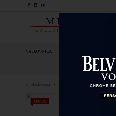
NASLOVNICA
VINA
PJENUŠCI I ŠAMPAN
Naslovnica
Vina
Bodegas Valdemar
AKCIJA