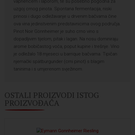
vapnencem i laporom, te su posebno pogodna za
uzgoj crnog pinota. Spontana fermentacija, niski
prinosi i dugo odležavanje u drvenim bačvama čine
ova vina jedinstvenim predstavnicima ovog područja.
Pinot Noir Gönnheimer je suho crno vino s
dopadljivim tijelom, pitak i lagan. Na nosu dominiraju
arome bobičastog voća, poput kupine i trešnje. Vino
je odležalo 18 mjeseci u barrique bačvama. Tipičan
njemački spätburgunder (crni pinot) s blagim
taninima i s umjerenom svježinom.
OSTALI PROIZVODI ISTOG
PROIZVOĐAČA