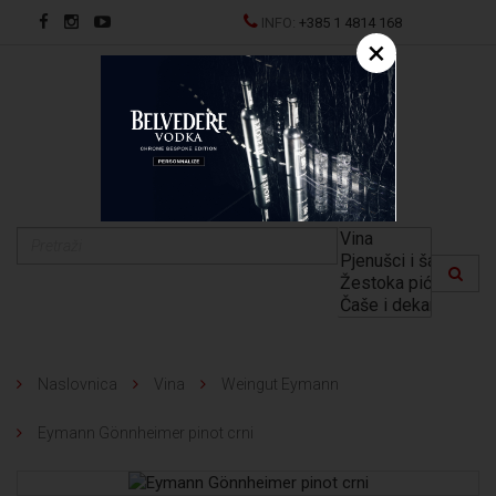
INFO:
+385 1 4814 168
×
EN
Naslovnica
Vina
Weingut Eymann
Eymann Gönnheimer pinot crni