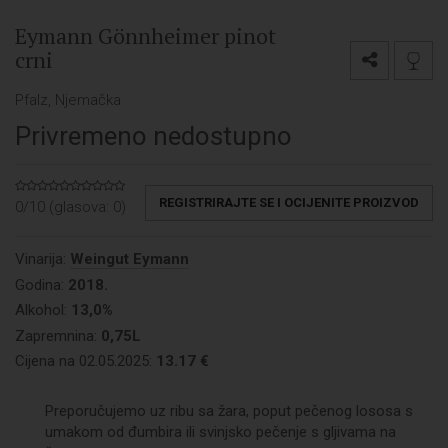
Eymann Gönnheimer pinot
crni
Pfalz, Njemačka
Privremeno nedostupno
REGISTRIRAJTE SE I OCIJENITE PROIZVOD
0/10 (glasova:
0
)
Vinarija:
Weingut Eymann
Godina:
2018.
Alkohol:
13,0%
Zapremnina:
0,75L
Cijena na 02.05.2025:
13.17 €
Preporučujemo uz ribu sa žara, poput pečenog lososa s
umakom od đumbira ili svinjsko pečenje s gljivama na