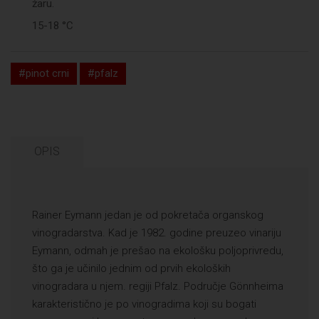
žaru.
15-18 °C
#pinot crni
#pfalz
OPIS
Rainer Eymann jedan je od pokretača organskog
vinogradarstva. Kad je 1982. godine preuzeo vinariju
Eymann, odmah je prešao na ekološku poljoprivredu,
što ga je učinilo jednim od prvih ekoloških
vinogradara u njem. regiji Pfalz. Područje Gönnheima
karakteristično je po vinogradima koji su bogati