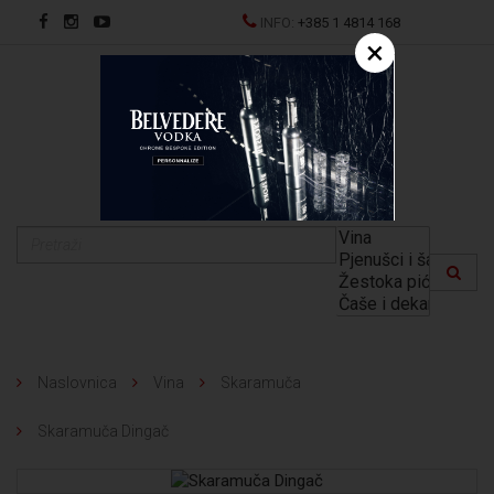
INFO:
+385 1 4814 168
×
EN
Naslovnica
Vina
Skaramuča
Skaramuča Dingač