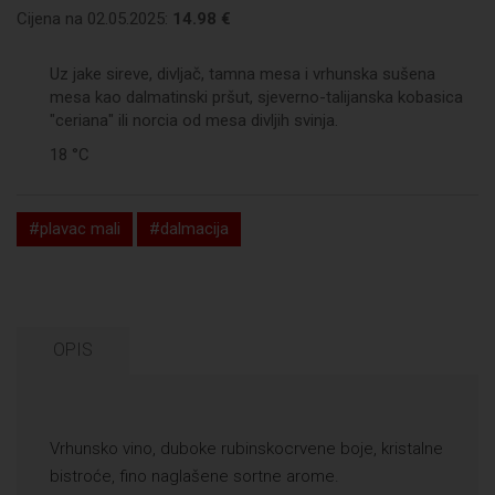
Cijena na 02.05.2025:
14.98 €
Uz jake sireve, divljač, tamna mesa i vrhunska sušena
mesa kao dalmatinski pršut, sjeverno-talijanska kobasica
"ceriana" ili norcia od mesa divljih svinja.
18 °C
#plavac mali
#dalmacija
OPIS
Vrhunsko vino, duboke rubinskocrvene boje, kristalne
bistroće, fino naglašene sortne arome.