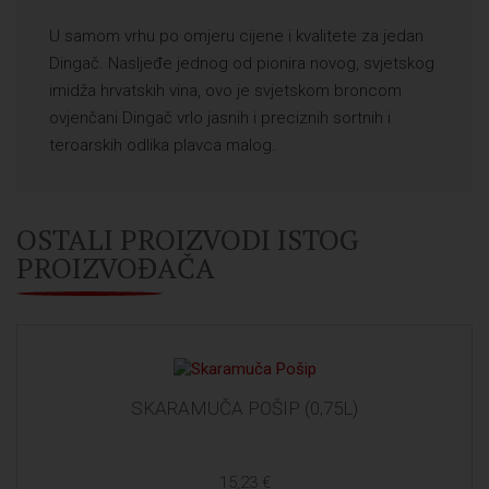
U samom vrhu po omjeru cijene i kvalitete za jedan
Dingač. Nasljeđe jednog od pionira novog, svjetskog
imidža hrvatskih vina, ovo je svjetskom broncom
ovjenčani Dingač vrlo jasnih i preciznih sortnih i
teroarskih odlika plavca malog.
OSTALI PROIZVODI ISTOG
PROIZVOĐAČA
SKARAMUČA POŠIP (0,75L)
15,23 €