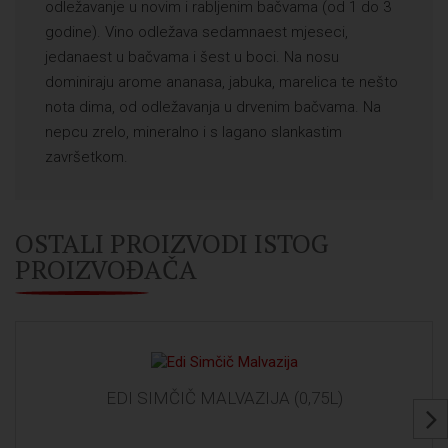
odležavanje u novim i rabljenim bačvama (od 1 do 3
godine). Vino odležava sedamnaest mjeseci,
jedanaest u bačvama i šest u boci. Na nosu
dominiraju arome ananasa, jabuka, marelica te nešto
nota dima, od odležavanja u drvenim bačvama. Na
nepcu zrelo, mineralno i s lagano slankastim
završetkom.
OSTALI PROIZVODI ISTOG
PROIZVOĐAČA
EDI SIMČIČ MALVAZIJA (0,75L)