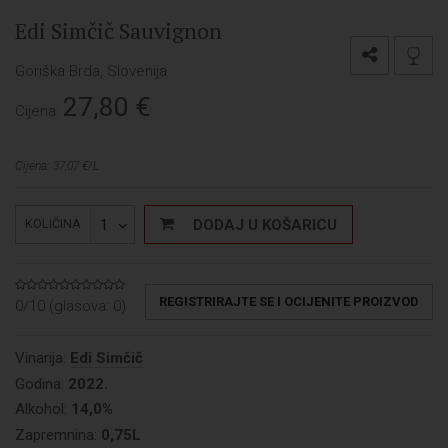
Edi Simčič Sauvignon
Goriška Brda, Slovenija
27,80
€
Cijena:
Cijena: 37,07 €/L
1
DODAJ U KOŠARICU
KOLIČINA
REGISTRIRAJTE SE I OCIJENITE PROIZVOD
0/10 (glasova:
0
)
Vinarija:
Edi Simčič
Godina:
2022.
Alkohol:
14,0%
Zapremnina:
0,75L