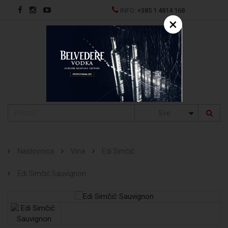
INFO:
+385 1 4814 168
×
EN
Sve
Naslovnica
Vina
Edi Simčič
Edi Simčič Sauvignon