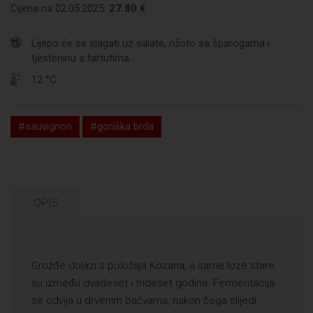
Cijena na 02.05.2025:
27.80 €
Lijepo će se slagati uz salate, rižoto sa šparogama i
tjesteninu s tartufima.
12 °C
#sauvignon
#goriška brda
OPIS
Grožđe dolazi s položaja Kozana, a same loze stare
su između dvadeset i trideset godina. Fermentacija
se odvija u drvenim bačvama, nakon čega slijedi