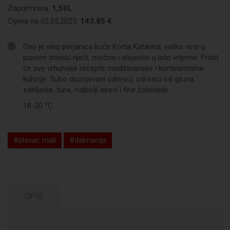
Zapremnina:
1,50L
Cijena na 02.05.2025:
143.85 €
Ovo je vino perjanica kuće Korta Katarina, veliko vino u
punom smislu riječi, moćno i slojevito u isto vrijeme. Pratit
će sve vrhunske recepte mediteranske i kontinentalne
kuhinje. Suho dozrijevani odresci, odresci od igluna,
sabljarke, tune, najbolji sirevi i fine čokolade.
18-20 °C
#plavac mali
#dalmacija
OPIS