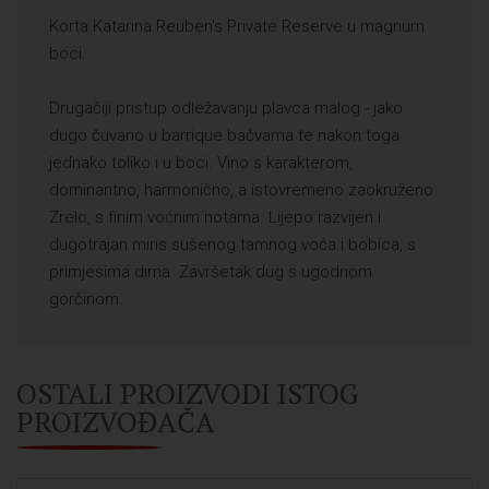
Korta Katarina Reuben's Private Reserve u magnum
boci.
Drugačiji pristup odležavanju plavca malog - jako
dugo čuvano u barrique bačvama te nakon toga
jednako toliko i u boci. Vino s karakterom,
dominantno, harmonično, a istovremeno zaokruženo.
Zrelo, s finim voćnim notama. Lijepo razvijen i
dugotrajan miris sušenog tamnog voća i bobica, s
primjesima dima. Završetak dug s ugodnom
gorčinom.
OSTALI PROIZVODI ISTOG
PROIZVOĐAČA