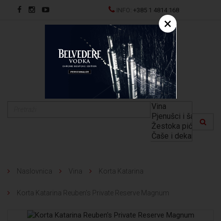
INFO:
+385 1 4814 168
×
EN
Naslovnica
Vina
Korta Katarina
Korta Katarina Reuben's Private Reserve Magnum