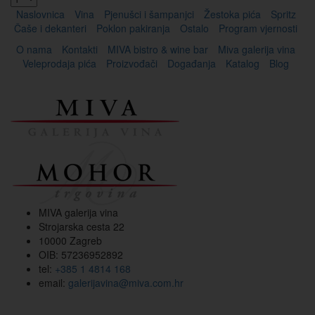
Naslovnica
Vina
Pjenušci i šampanjci
Žestoka pića
Spritz
Čaše i dekanteri
Poklon pakiranja
Ostalo
Program vjernosti
O nama
Kontakti
MIVA bistro & wine bar
Miva galerija vina
Veleprodaja pića
Proizvođači
Događanja
Katalog
Blog
MIVA galerija vina
Strojarska cesta 22
10000 Zagreb
OIB: 57236952892
tel:
+385 1 4814 168
email:
galerijavina@miva.com.hr