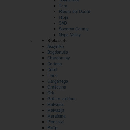
Toro
Ribera del Duero
Rioja
SAD
Sonoma County
Napa Valley
Bijele sorte
Assyritko
Bogdanuša
Chardonnay
Cortese
Debit
Fiano
Garganega
Graševina
Grk
Grüner veltliner
Malvasia
Malvazija
Maraština
Pinot sivi
Pošip