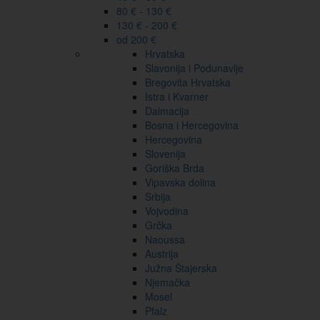
80 € - 130 €
130 € - 200 €
od 200 €
Hrvatska
Slavonija i Podunavlje
Bregovita Hrvatska
Istra i Kvarner
Dalmacija
Bosna i Hercegovina
Hercegovina
Slovenija
Goriška Brda
Vipavska dolina
Srbija
Vojvodina
Grčka
Naoussa
Austrija
Južna Štajerska
Njemačka
Mosel
Pfalz