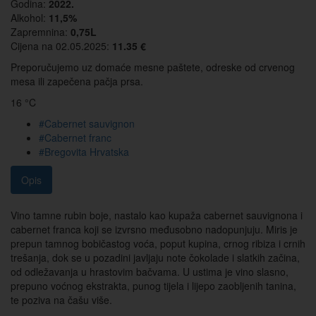
Godina:
2022.
Alkohol:
11,5%
Zapremnina:
0,75L
Cijena na 02.05.2025:
11.35 €
Preporučujemo uz domaće mesne paštete, odreske od crvenog
mesa ili zapečena pačja prsa.
16 °C
#Cabernet sauvignon
#Cabernet franc
#Bregovita Hrvatska
Opis
Vino tamne rubin boje, nastalo kao kupaža cabernet sauvignona i
cabernet franca koji se izvrsno međusobno nadopunjuju. Miris je
prepun tamnog bobičastog voća, poput kupina, crnog ribiza i crnih
trešanja, dok se u pozadini javljaju note čokolade i slatkih začina,
od odležavanja u hrastovim bačvama. U ustima je vino slasno,
prepuno voćnog ekstrakta, punog tijela i lijepo zaobljenih tanina,
te poziva na čašu više.