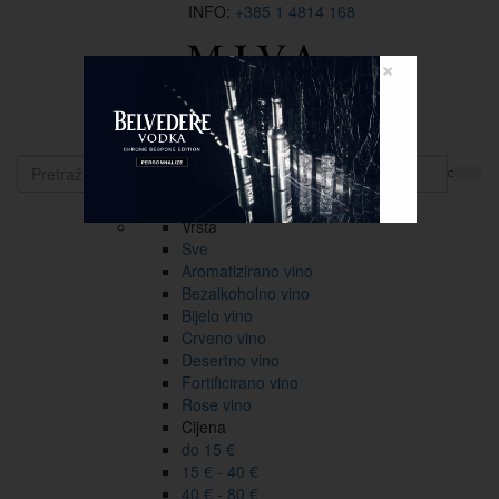
INFO:
+385 1 4814 168
×
EN
Vina
Vrsta
Sve
Aromatizirano vino
Bezalkoholno vino
Bijelo vino
Crveno vino
Desertno vino
Fortificirano vino
Rose vino
Cijena
do 15 €
15 € - 40 €
40 € - 80 €