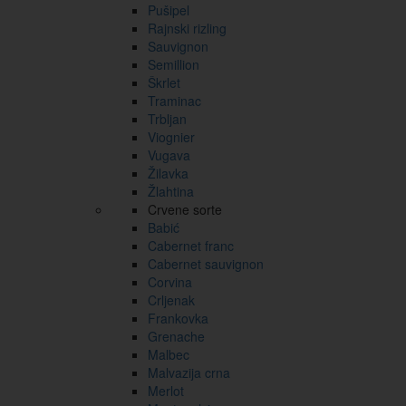
Pušipel
Rajnski rizling
Sauvignon
Semillion
Škrlet
Traminac
Trbljan
Viognier
Vugava
Žilavka
Žlahtina
Crvene sorte
Babić
Cabernet franc
Cabernet sauvignon
Corvina
Crljenak
Frankovka
Grenache
Malbec
Malvazija crna
Merlot