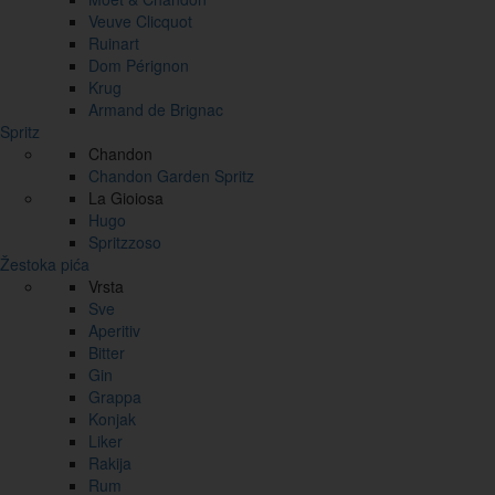
Veuve Clicquot
Ruinart
Dom Pérignon
Krug
Armand de Brignac
Spritz
Chandon
Chandon Garden Spritz
La Gioiosa
Hugo
Spritzzoso
Žestoka pića
Vrsta
Sve
Aperitiv
Bitter
Gin
Grappa
Konjak
Liker
Rakija
Rum