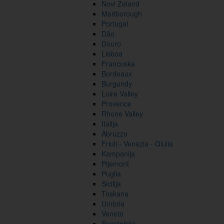
Novi Zeland
Marlborough
Portugal
Dão
Douro
Lisboa
Francuska
Bordeaux
Burgundy
Loire Valley
Provence
Rhone Valley
Italija
Abruzzo
Friuli - Venezia - Giulia
Kampanija
Pijemont
Puglia
Sicilija
Toskana
Umbria
Veneto
Španjolska