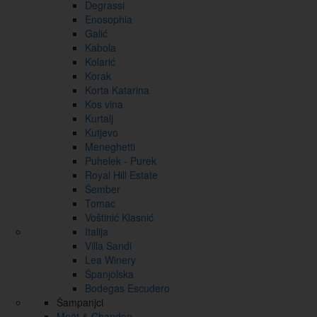
Degrassi
Enosophia
Galić
Kabola
Kolarić
Korak
Korta Katarina
Kos vina
Kurtalj
Kutjevo
Meneghetti
Puhelek - Purek
Royal Hill Estate
Šember
Tomac
Voštinić Klasnić
Italija
Villa Sandi
Lea Winery
Španjolska
Bodegas Escudero
Šampanjci
Moët & Chandon