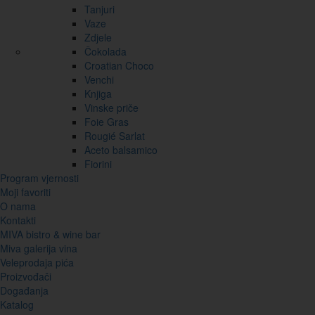
Tanjuri
Vaze
Zdjele
Čokolada
Croatian Choco
Venchi
Knjiga
Vinske priče
Foie Gras
Rougié Sarlat
Aceto balsamico
Fiorini
Program vjernosti
Moji favoriti
O nama
Kontakti
MIVA bistro & wine bar
Miva galerija vina
Veleprodaja pića
Proizvođači
Događanja
Katalog