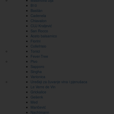
Maslinova ulja
B10
Bastiàn
Cadenela
Chiavalon
CUJ Kraljević
San Rocco
Aceto balsamico
Fiorini
Collefrisio
Tonici
Fever-Tree
Pivo
Sapporo
Singha
Varionica
Uređaji za čuvanje vina i pjenušaca
Le Verre de Vin
Grickalice
Gešenk
Med
Maričević
Nachtmann