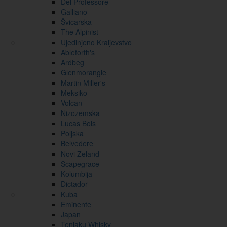
Del Professore
Galliano
Švicarska
The Alpinist
Ujedinjeno Kraljevstvo
Ableforth's
Ardbeg
Glenmorangie
Martin Miller's
Meksiko
Volcan
Nizozemska
Lucas Bols
Poljska
Belvedere
Novi Zeland
Scapegrace
Kolumbija
Dictador
Kuba
Eminente
Japan
Tenjaku Whisky