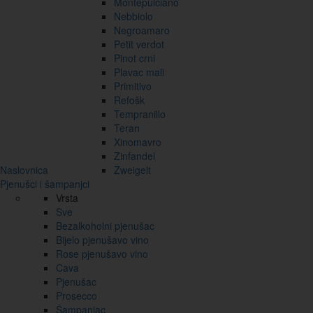
Montepulciano
Nebbiolo
Negroamaro
Petit verdot
Pinot crni
Plavac mali
Primitivo
Refošk
Tempranillo
Teran
Xinomavro
Zinfandel
Naslovnica
Zweigelt
Pjenušci i šampanjci
Vrsta
Sve
Bezalkoholni pjenušac
Bijelo pjenušavo vino
Rose pjenušavo vino
Cava
Pjenušac
Prosecco
Šampanjac