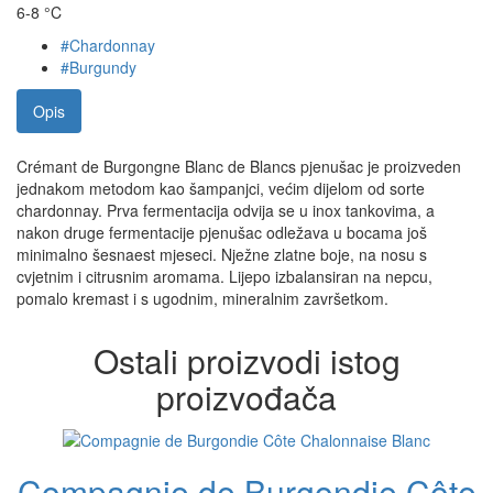
6-8 °C
#Chardonnay
#Burgundy
Opis
Crémant de Burgongne Blanc de Blancs pjenušac je proizveden
jednakom metodom kao šampanjci, većim dijelom od sorte
chardonnay. Prva fermentacija odvija se u inox tankovima, a
nakon druge fermentacije pjenušac odležava u bocama još
minimalno šesnaest mjeseci. Nježne zlatne boje, na nosu s
cvjetnim i citrusnim aromama. Lijepo izbalansiran na nepcu,
pomalo kremast i s ugodnim, mineralnim završetkom.
Ostali proizvodi istog
proizvođača
Compagnie de Burgondie Côte