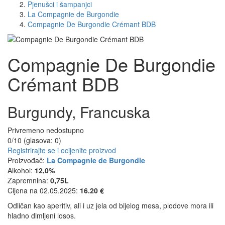
Pjenušci i šampanjci
La Compagnie de Burgondie
Compagnie De Burgondie Crémant BDB
Compagnie De Burgondie
Crémant BDB
Burgundy, Francuska
Privremeno nedostupno
0/10 (glasova:
0
)
Registrirajte se i ocijenite proizvod
Proizvođač:
La Compagnie de Burgondie
Alkohol:
12,0%
Zapremnina:
0,75L
Cijena na 02.05.2025:
16.20 €
Odličan kao aperitiv, ali i uz jela od bijelog mesa, plodove mora ili
hladno dimljeni losos.