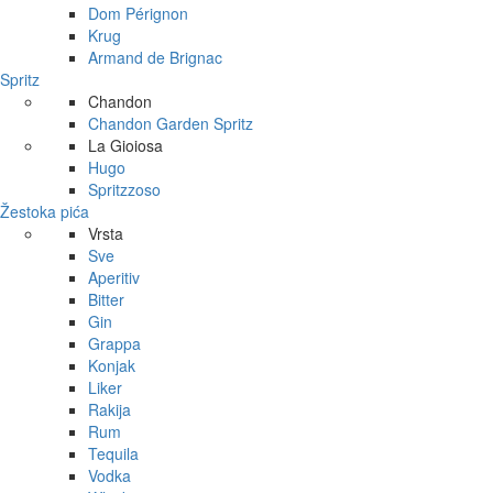
Dom Pérignon
Krug
Armand de Brignac
Spritz
Chandon
Chandon Garden Spritz
La Gioiosa
Hugo
Spritzzoso
Žestoka pića
Vrsta
Sve
Aperitiv
Bitter
Gin
Grappa
Konjak
Liker
Rakija
Rum
Tequila
Vodka