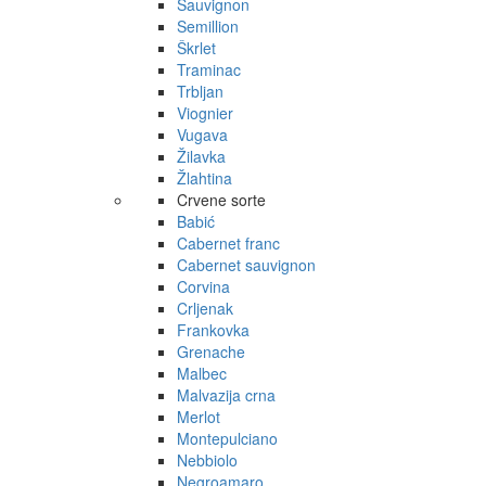
Sauvignon
Semillion
Škrlet
Traminac
Trbljan
Viognier
Vugava
Žilavka
Žlahtina
Crvene sorte
Babić
Cabernet franc
Cabernet sauvignon
Corvina
Crljenak
Frankovka
Grenache
Malbec
Malvazija crna
Merlot
Montepulciano
Nebbiolo
Negroamaro