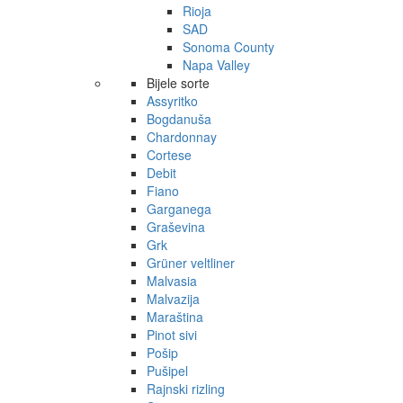
Rioja
SAD
Sonoma County
Napa Valley
Bijele sorte
Assyritko
Bogdanuša
Chardonnay
Cortese
Debit
Fiano
Garganega
Graševina
Grk
Grüner veltliner
Malvasia
Malvazija
Maraština
Pinot sivi
Pošip
Pušipel
Rajnski rizling