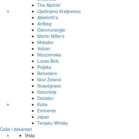
The Alpinist
Ujedinjeno Kraljevstvo
Ableforth's
Ardbeg
Glenmorangie
Martin Miller's
Meksiko
Volcan
Nizozemska
Lucas Bols
Poljska
Belvedere
Novi Zeland
Scapegrace
Kolumbija
Dictador
Kuba
Eminente
Japan
Tenjaku Whisky
Čaše i dekanteri
Vrsta