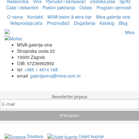
Naslovnica
Vina
Pjenušci i šampanjci
Žestoka pića
Spritz
Čaše i dekanteri
Poklon pakiranja
Ostalo
Program vjernosti
O nama
Kontakti
MIVA bistro & wine bar
Miva galerija vina
Veleprodaja pića
Proizvođači
Događanja
Katalog
Blog
MIVA galerija vina
Strojarska cesta 22
10000 Zagreb
OIB: 57236952892
tel:
+385 1 4814 168
email:
galerijavina@miva.com.hr
Newsletter prijava
Dostava
Uvjeti kupnje