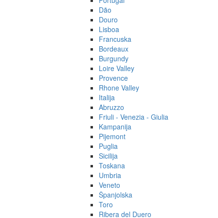
Portugal
Dão
Douro
Lisboa
Francuska
Bordeaux
Burgundy
Loire Valley
Provence
Rhone Valley
Italija
Abruzzo
Friuli - Venezia - Giulia
Kampanija
Pijemont
Puglia
Sicilija
Toskana
Umbria
Veneto
Španjolska
Toro
Ribera del Duero