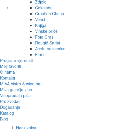
Zdjele
Čokolada
Croatian Choco
Venchi
Knjiga
Vinske priče
Foie Gras
Rougié Sarlat
Aceto balsamico
Fiorini
Program vjernosti
Moji favoriti
O nama
Kontakti
MIVA bistro & wine bar
Miva galerija vina
Veleprodaja pića
Proizvođači
Događanja
Katalog
Blog
Naslovnica