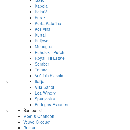
Galić
Kabola
Kolarić
Korak
Korta Katarina
Kos vina
Kurtalj
Kutjevo
Meneghetti
Puhelek - Purek
Royal Hill Estate
Šember
Tomac
Voštinić Klasnić
Italija
Villa Sandi
Lea Winery
Španjolska
Bodegas Escudero
Šampanjci
Moët & Chandon
Veuve Clicquot
Ruinart