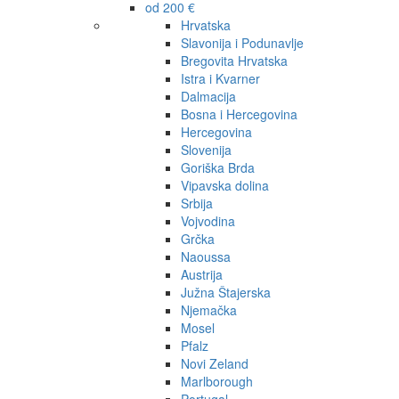
od 200 €
Hrvatska
Slavonija i Podunavlje
Bregovita Hrvatska
Istra i Kvarner
Dalmacija
Bosna i Hercegovina
Hercegovina
Slovenija
Goriška Brda
Vipavska dolina
Srbija
Vojvodina
Grčka
Naoussa
Austrija
Južna Štajerska
Njemačka
Mosel
Pfalz
Novi Zeland
Marlborough