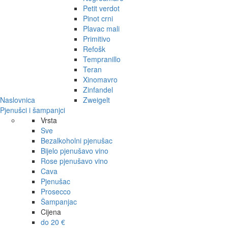
Petit verdot
Pinot crni
Plavac mali
Primitivo
Refošk
Tempranillo
Teran
Xinomavro
Zinfandel
Naslovnica
Zweigelt
Pjenušci i šampanjci
Vrsta
Sve
Bezalkoholni pjenušac
Bijelo pjenušavo vino
Rose pjenušavo vino
Cava
Pjenušac
Prosecco
Šampanjac
Cijena
do 20 €