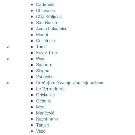
Cadenela
Chiavalon
CUJ Kraljević
San Rocco
Aceto balsamico
Fiorini
Collefrisio
Tonici
Fever-Tree
Pivo
Sapporo
Singha
Varionica
Uređaji za čuvanje vina i pjenušaca
Le Verre de Vin
Grickalice
Gešenk
Med
Maričević
Nachtmann
Tanjuri
Vaze