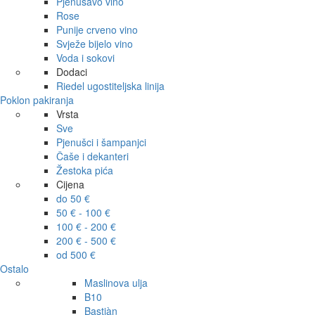
Pjenušavo vino
Rose
Punije crveno vino
Svježe bijelo vino
Voda i sokovi
Dodaci
Riedel ugostiteljska linija
Poklon pakiranja
Vrsta
Sve
Pjenušci i šampanjci
Čaše i dekanteri
Žestoka pića
Cijena
do 50 €
50 € - 100 €
100 € - 200 €
200 € - 500 €
od 500 €
Ostalo
Maslinova ulja
B10
Bastiàn